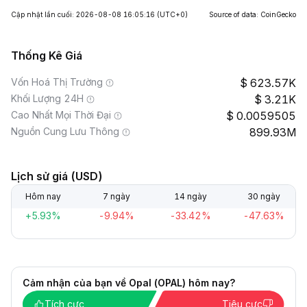
Cập nhật lần cuối: 2026-08-08 16:05:16
(UTC+0)
Source of data: CoinGecko
Thống Kê Giá
Vốn Hoá Thị Trường
623.57K
Khối Lượng 24H
3.21K
Cao Nhất Mọi Thời Đại
0.0059505
Nguồn Cung Lưu Thông
899.93M
Lịch sử giá (USD)
Hôm nay
7 ngày
14 ngày
30 ngày
+5.93%
-9.94%
-33.42%
-47.63%
Cảm nhận của bạn về Opal (OPAL) hôm nay?
Tích cực
Tiêu cực