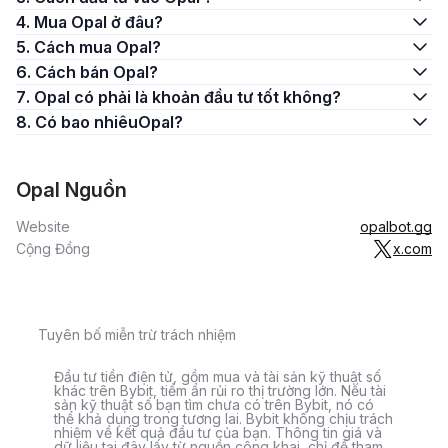
4. Mua Opal ở đâu?
5. Cách mua Opal?
6. Cách bán Opal?
7. Opal có phải là khoản đầu tư tốt không?
8. Có bao nhiêuOpal?
Opal Nguồn
Website
opalbot.gg
Cộng Đồng
x.com
Tuyên bố miễn trừ trách nhiệm
Đầu tư tiền điện tử, gồm mua và tài sản kỹ thuật số
khác trên Bybit, tiềm ẩn rủi ro thị trường lớn. Nếu tài
sản kỹ thuật số bạn tìm chưa có trên Bybit, nó có
thể khả dụng trong tương lai. Bybit không chịu trách
nhiệm về kết quả đầu tư của bạn. Thông tin giá và
dữ liệu tại đây lấy từ nguồn công khai, chỉ để tham