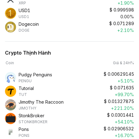
+1.90%
XRP
$
0.999598
USD1
0.00%
USD1
$
0.071289
Dogecoin
+2.10%
DOGE
Crypto Thịnh Hành
Coin
Giá & 24H%
$
0.00629145
Pudgy Penguins
+5.10%
PENGU
$
0.071635
Tutorial
+99.70%
TUT
$
0.01327875
Jimothy The Raccoon
+221.20%
JIMOTHY
$
0.0301441
StonkBroker
+54.10%
STONKBROKER
$
0.02906532
Pons
+16.70%
PONS