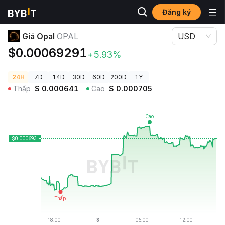
Đăng ký
Giá Tiền Điện Tử
Giá Opal OPAL
Giá Opal
OPAL
USD
$0.00069291
+5.93%
24H
7D
14D
30D
60D
200D
1Y
Thấp
$
0.000641
Cao
$
0.000705