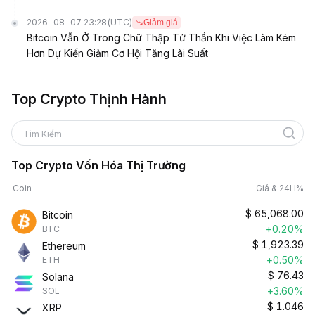
2026-08-07 23:28
(UTC)
Giảm giá
Bitcoin Vẫn Ở Trong Chữ Thập Tử Thần Khi Việc Làm Kém
Hơn Dự Kiến Giảm Cơ Hội Tăng Lãi Suất
Top Crypto Thịnh Hành
Tìm Kiếm
Top Crypto Vốn Hóa Thị Trường
Coin
Giá & 24H%
$
65,068.00
Bitcoin
+0.20%
BTC
$
1,923.39
Ethereum
+0.50%
ETH
$
76.43
Solana
+3.60%
SOL
$
1.046
XRP