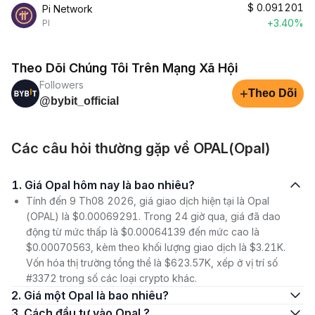
$
0.091201
Pi Network
+3.40%
PI
Theo Dõi Chúng Tôi Trên Mạng Xã Hội
Followers
+
Theo Dõi
@bybit_official
Các câu hỏi thường gặp về OPAL(Opal)
1. Giá Opal hôm nay là bao nhiêu?
Tính đến 9 Th08 2026, giá giao dịch hiện tại là Opal
(OPAL) là $0.00069291. Trong 24 giờ qua, giá đã dao
động từ mức thấp là $0.00064139 đến mức cao là
$0.00070563, kèm theo khối lượng giao dịch là $3.21K.
Vốn hóa thị trường tổng thể là $623.57K, xếp ở vị trí số
#3372 trong số các loại crypto khác.
2. Giá một Opal là bao nhiêu?
3. Cách đầu tư vào Opal ?