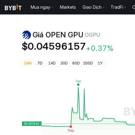
Mua ngay
Markets
Giao Dịch
TradFi
C
Giá Tiền Điện Tử
Giá OPEN GPU OGPU
Giá OPEN GPU
OGPU
$0.04596157
+0.37%
24H
7D
14D
30D
60D
200D
1Y