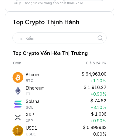
Lưu ý: Thông tin chỉ mang tính chất tham khảo.
Top Crypto Thịnh Hành
Tìm Kiếm
Top Crypto Vốn Hóa Thị Trường
Coin
Giá & 24H%
$
64,963.00
Bitcoin
+1.10%
BTC
$
1,916.27
Ethereum
+0.90%
ETH
$
74.62
Solana
+3.10%
SOL
$
1.036
XRP
+0.90%
XRP
$
0.999943
USD1
0.00%
USD1