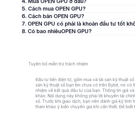
4. Mua OPEN GPU ở đâu?
5. Cách mua OPEN GPU?
6. Cách bán OPEN GPU?
7. OPEN GPU có phải là khoản đầu tư tốt k
8. Có bao nhiêuOPEN GPU?
Tuyên bố miễn trừ trách nhiệm
Đầu tư tiền điện tử, gồm mua và tài sản kỹ thuật số k
sản kỹ thuật số bạn tìm chưa có trên Bybit, nó có 
nhiệm về kết quả đầu tư của bạn. Thông tin giá và 
khảo. Nội dung này không phải lời khuyên tài chín
số. Trước khi giao dịch, bạn nên đánh giá kỹ tình h
tham khảo ý kiến chuyên gia khi cần thiết. Để biết