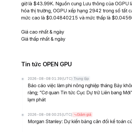
giờ là $43.99K. Nguồn cung Lưu thông của OGPU là
hóa thị trường, OGPU xếp hạng 2942 trong số tất cả
mức cao là $0.04840215 và mức thấp là $0.045
Giá cao nhất & ngày
Giá thấp nhất & ngày
Tin tức OPEN GPU
2026-08-08 01:39
(UTC)
Trung lập
Báo cáo việc làm phi nông nghiệp tháng Bảy khôn
ràng; “Cơ quan Tin tức Cục Dự trữ Liên bang Mới”
lạm phát
2026-08-08 00:25
(UTC)
Giảm giá
Morgan Stanley: Dự kiến bảng cân đối kế toán củ