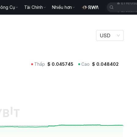
ông Cụ
Tài Chính
Nhiều hơn
🔥
BLESSU
USD
Thấp
$
0.045745
Cao
$
0.048402