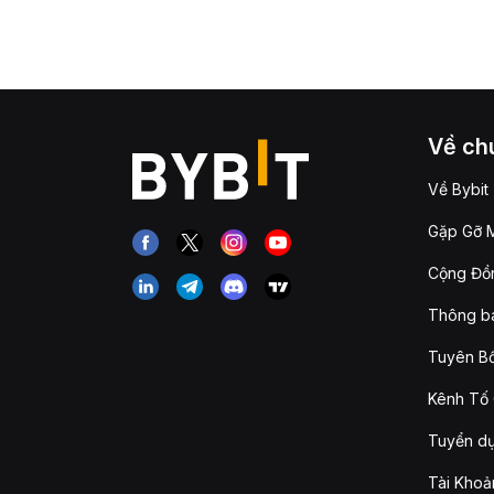
Về chú
Về Bybit
Gặp Gỡ M
Cộng Đồn
Thông b
Tuyên Bố
Kênh Tố 
Tuyển d
Tài Khoả