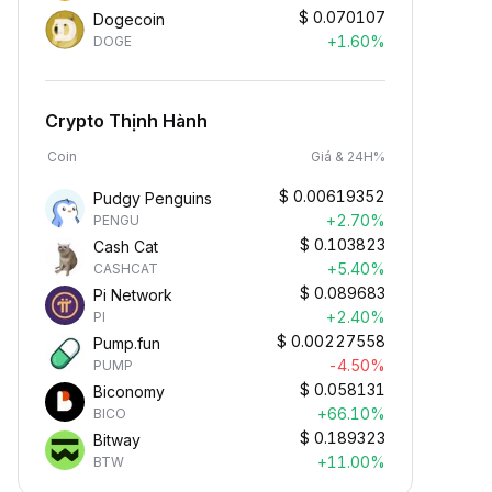
$
0.070107
Dogecoin
+1.60%
DOGE
Crypto Thịnh Hành
Coin
Giá & 24H%
$
0.00619352
Pudgy Penguins
+2.70%
PENGU
$
0.103823
Cash Cat
+5.40%
CASHCAT
$
0.089683
Pi Network
+2.40%
PI
$
0.00227558
Pump.fun
-4.50%
PUMP
$
0.058131
Biconomy
+66.10%
BICO
$
0.189323
Bitway
+11.00%
BTW