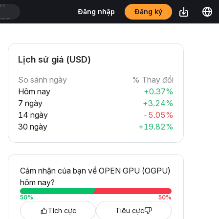
Đăng ký
Đăng nhập
SDT
Lịch sử giá (USD)
So sánh ngày
% Thay đổi
Hôm nay
+0.37%
7 ngày
+3.24%
14 ngày
-5.05%
30 ngày
+19.82%
Cảm nhận của bạn về OPEN GPU (OGPU)
hôm nay?
50
%
50
%
Tích cực
Tiêu cực