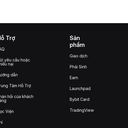
Hỗ Trợ
Sản
phẩm
AQ
Giao dịch
ửi yêu cầu hoặc
hiếu nại
Phái Sinh
ướng dẫn
Earn
rung Tâm Hỗ Trợ
Launchpad
hản hồi của khách
Bybit Card
àng
TradingView
ọc Viện
hí