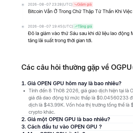
2026-08-07 23:28
(UTC)
Giảm giá
Bitcoin Vẫn Ở Trong Chữ Thập Tử Thần Khi Việ
2026-08-07 19:45
(UTC)
Tăng giá
Đô la giảm vào thứ Sáu sau khi dữ liệu lao động
tăng lãi suất trong thời gian tới.
Các câu hỏi thường gặp về OGP
1. Giá OPEN GPU hôm nay là bao nhiêu?
Tính đến 8 Th08 2026, giá giao dịch hiện tại 
giá đã dao động từ mức thấp là $0.04560233 đ
dịch là $43.99K. Vốn hóa thị trường tổng thể là 
crypto khác.
2. Giá một OPEN GPU là bao nhiêu?
3. Cách đầu tư vào OPEN GPU ?