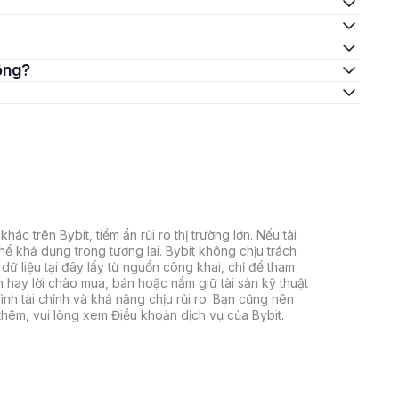
hông?
hác trên Bybit, tiềm ẩn rủi ro thị trường lớn. Nếu tài
thể khả dụng trong tương lai. Bybit không chịu trách
dữ liệu tại đây lấy từ nguồn công khai, chỉ để tham
h hay lời chào mua, bán hoặc nắm giữ tài sản kỹ thuật
ình tài chính và khả năng chịu rủi ro. Bạn cũng nên
 thêm, vui lòng xem Điều khoản dịch vụ của Bybit.