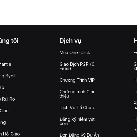
ng tôi
Dịch vụ
Mua One-Click
F
antle
Giao Dịch P2P (0
G
Fees)
k
g Bybit
Chương Trình VIP
H
áo
Chương trình Giới
T
thiệu
 Rủi Ro
P
Dịch Vụ Tổ Chức
h
Giác
Đăng ký niêm yết
H
ụng
coin
P
n Hồi Giáo
Đơn Đăng Ký Dự Án