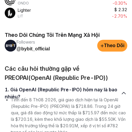
-0.30%
ONDO
$
2.32
Lighter
-2.70%
LIT
Theo Dõi Chúng Tôi Trên Mạng Xã Hội
Followers
+
Theo Dõi
@bybit_official
Các câu hỏi thường gặp về
PREOPAI(OpenAI (Republic Pre-IPO))
1. Giá OpenAI (Republic Pre-IPO) hôm nay là bao
nhiêu?
Tính đến 8 Th08 2026, giá giao dịch hiện tại là OpenAI
(Republic Pre-IPO) (PREOPAI) là $718.86. Trong 24 giờ
qua, giá đã dao động từ mức thấp là $715.97 đến mức cao
là $720.16, kèm theo khối lượng giao dịch là $55.50K. Vốn
hóa thị trường tổng thể là $20.91M, xếp ở vị trí số #782