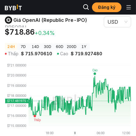
Đăng ký
Giá Tiền Điện Tử
Giá OpenAI (Republic Pre-IPO) PREOPAI
Giá OpenAI (Republic Pre-IPO)
USD
PREOPAI
$718.86
+0.34%
24H
7D
14D
30D
60D
200D
1Y
Thấp
$
715.970610
Cao
$
719.927480