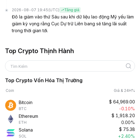
2026-08-07 19:45
(UTC)
Tăng giá
Đô la giảm vào thứ Sáu sau khi dữ liệu lao động Mỹ yếu làm
giảm kỳ vọng rằng Cục Dự trữ Liên bang sẽ tăng lãi suất
trong thời gian tới.
Top Crypto Thịnh Hành
Tìm Kiếm
Top Crypto Vốn Hóa Thị Trường
Coin
Giá & 24H%
$
64,969.00
Bitcoin
-0.10%
BTC
$
1,918.20
Ethereum
0.00%
ETH
$
75.38
Solana
+2.40%
SOL