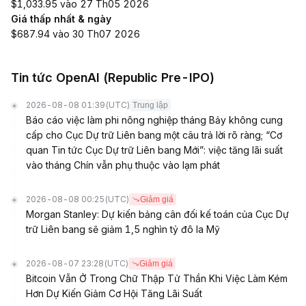
$1,033.95 vào 27 Th05 2026
Giá thấp nhất & ngày
$687.94 vào 30 Th07 2026
Tin tức OpenAI (Republic Pre-IPO)
2026-08-08 01:39
(UTC)
Trung lập
Báo cáo việc làm phi nông nghiệp tháng Bảy không cung
cấp cho Cục Dự trữ Liên bang một câu trả lời rõ ràng; “Cơ
quan Tin tức Cục Dự trữ Liên bang Mới”: việc tăng lãi suất
vào tháng Chín vẫn phụ thuộc vào lạm phát
2026-08-08 00:25
(UTC)
Giảm giá
Morgan Stanley: Dự kiến bảng cân đối kế toán của Cục Dự
trữ Liên bang sẽ giảm 1,5 nghìn tỷ đô la Mỹ
2026-08-07 23:28
(UTC)
Giảm giá
Bitcoin Vẫn Ở Trong Chữ Thập Tử Thần Khi Việc Làm Kém
Hơn Dự Kiến Giảm Cơ Hội Tăng Lãi Suất