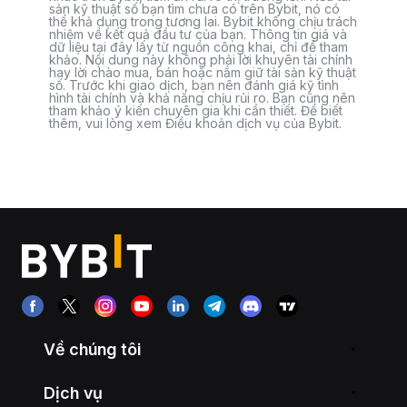
sản kỹ thuật số bạn tìm chưa có trên Bybit, nó có
thể khả dụng trong tương lai. Bybit không chịu trách
nhiệm về kết quả đầu tư của bạn. Thông tin giá và
dữ liệu tại đây lấy từ nguồn công khai, chỉ để tham
khảo. Nội dung này không phải lời khuyên tài chính
hay lời chào mua, bán hoặc nắm giữ tài sản kỹ thuật
số. Trước khi giao dịch, bạn nên đánh giá kỹ tình
hình tài chính và khả năng chịu rủi ro. Bạn cũng nên
tham khảo ý kiến chuyên gia khi cần thiết. Để biết
thêm, vui lòng xem Điều khoản dịch vụ của Bybit.
Về chúng tôi
Dịch vụ