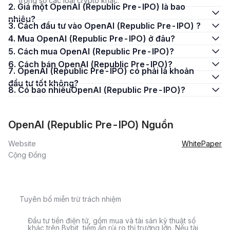
trong số các loại crypto khác.
2. Giá một OpenAI (Republic Pre-IPO) là bao
nhiêu?
3. Cách đầu tư vào OpenAI (Republic Pre-IPO) ?
4. Mua OpenAI (Republic Pre-IPO) ở đâu?
5. Cách mua OpenAI (Republic Pre-IPO)?
6. Cách bán OpenAI (Republic Pre-IPO)?
7. OpenAI (Republic Pre-IPO) có phải là khoản
đầu tư tốt không?
8. Có bao nhiêuOpenAI (Republic Pre-IPO)?
OpenAI (Republic Pre-IPO) Nguồn
Website
WhitePaper
Cộng Đồng
Tuyên bố miễn trừ trách nhiệm
Đầu tư tiền điện tử, gồm mua và tài sản kỹ thuật số
khác trên Bybit, tiềm ẩn rủi ro thị trường lớn. Nếu tài