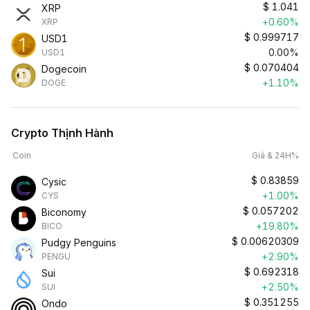
$
1.041
XRP
+0.60%
XRP
$
0.999717
USD1
0.00%
USD1
$
0.070404
Dogecoin
+1.10%
DOGE
Crypto Thịnh Hành
Coin
Giá & 24H%
$
0.83859
Cysic
+1.00%
CYS
$
0.057202
Biconomy
+19.80%
BICO
$
0.00620309
Pudgy Penguins
+2.90%
PENGU
$
0.692318
Sui
+2.50%
SUI
$
0.351255
Ondo