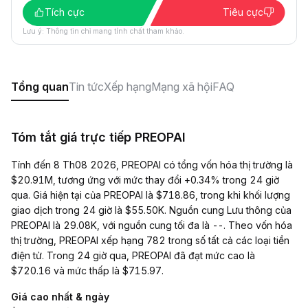
Tích cực
Tiêu cực
Lưu ý: Thông tin chỉ mang tính chất tham khảo.
Tổng quan
Tin tức
Xếp hạng
Mạng xã hội
FAQ
Tóm tắt giá trực tiếp PREOPAI
Tính đến 8 Th08 2026, PREOPAI có tổng vốn hóa thị trường là
$20.91M, tương ứng với mức thay đổi +0.34% trong 24 giờ
qua. Giá hiện tại của PREOPAI là $718.86, trong khi khối lượng
giao dịch trong 24 giờ là $55.50K. Nguồn cung Lưu thông của
PREOPAI là 29.08K, với nguồn cung tối đa là --. Theo vốn hóa
thị trường, PREOPAI xếp hạng 782 trong số tất cả các loại tiền
điện tử. Trong 24 giờ qua, PREOPAI đã đạt mức cao là
$720.16 và mức thấp là $715.97.
Giá cao nhất & ngày