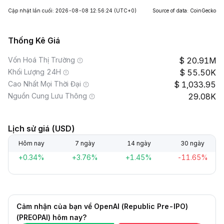
Cập nhật lần cuối: 2026-08-08 12:56:24
(UTC+0)
Source of data: CoinGecko
Thống Kê Giá
Vốn Hoá Thị Trường
20.91M
Khối Lượng 24H
55.50K
Cao Nhất Mọi Thời Đại
1,033.95
Nguồn Cung Lưu Thông
29.08K
Lịch sử giá (USD)
Hôm nay
7 ngày
14 ngày
30 ngày
+0.34%
+3.76%
+1.45%
-11.65%
Cảm nhận của bạn về OpenAI (Republic Pre-IPO)
(PREOPAI) hôm nay?