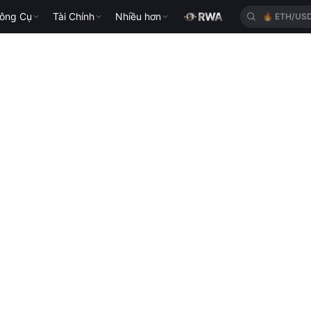
ông Cụ
Tài Chính
Nhiều hơn
🔥
ETH/US