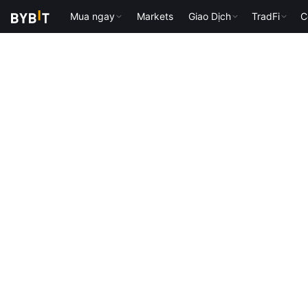
Mua ngay
Markets
Giao Dịch
TradFi
C