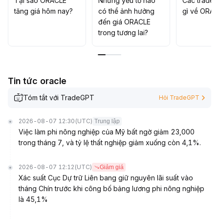
Tại sao ORACLE
Những yếu tố nào
Các trader
lý thay đổi thất thường
.
tăng giá hôm nay?
có thể ảnh hưởng
gì về ORAC
đến giá ORACLE
trong tương lai?
Tin tức oracle
Tóm tắt với TradeGPT
Hỏi TradeGPT
2026-08-07 12:30
(UTC)
Trung lập
Việc làm phi nông nghiệp của Mỹ bất ngờ giảm 23,000
trong tháng 7, và tỷ lệ thất nghiệp giảm xuống còn 4,1%.
2026-08-07 12:12
(UTC)
Giảm giá
Xác suất Cục Dự trữ Liên bang giữ nguyên lãi suất vào
tháng Chín trước khi công bố bảng lương phi nông nghiệp
là 45,1%