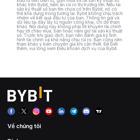
Đầu tư tiền điện tử, gồm mua và tài sản kỹ thuật số
khác trên Bybit, tiềm ẩn rủi ro thị trường lớn. Nếu tài
sản kỹ thuật số bạn tìm chưa có trên Bybit, nó có
thể khả dụng trong tương lai. Bybit không chịu trách
nhiệm về kết quả đầu tư của bạn. Thông tin giá và
dữ liệu tại đây lấy từ nguồn công khai, chỉ để tham
khảo. Nội dung này không phải lời khuyên tài chính
hay lời chào mua, bán hoặc nắm giữ tài sản kỹ thuật
số. Trước khi giao dịch, bạn nên đánh giá kỹ tình
hình tài chính và khả năng chịu rủi ro. Bạn cũng nên
tham khảo ý kiến chuyên gia khi cần thiết. Để biết
thêm, vui lòng xem Điều khoản dịch vụ của Bybit.
Về chúng tôi