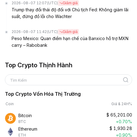
2026-08-07 12:07
(UTC)
Giảm giá
Trump thay đổi thái độ đối với Chủ tịch Fed: Không giảm lãi
suất, đừng đổ lỗi cho Wachter
2026-08-07 11:42
(UTC)
Giảm giá
Peso Mexico: Quan điểm hạn chế của Banxico hỗ trợ MXN
carry – Rabobank
Top Crypto Thịnh Hành
Tìm Kiếm
Top Crypto Vốn Hóa Thị Trường
Coin
Giá & 24H%
$
65,201.00
Bitcoin
+0.70%
BTC
$
1,930.28
Ethereum
+0.90%
ETH