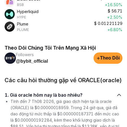
+16.50%
BSB
$
56.71
Hyperliquid
+2.50%
HYPE
$
0.01221129
Plume
+6.80%
PLUME
Theo Dõi Chúng Tôi Trên Mạng Xã Hội
Followers
+
Theo Dõi
@bybit_official
Các câu hỏi thường gặp về ORACLE(oracle)
1. Giá oracle hôm nay là bao nhiêu?
Tính đến 7 Th08 2026, giá giao dịch hiện tại là oracle
(ORACLE) là $0.00000018959. Trong 24 giờ qua, giá đã
dao động từ mức thấp là $0.000000187371 đến mức cao
là $0.000000192284, kèm theo khối lượng giao dịch là
$88.51. Vốn hóa thị trường tổng thể là $13.38K, xếp ở vị trí