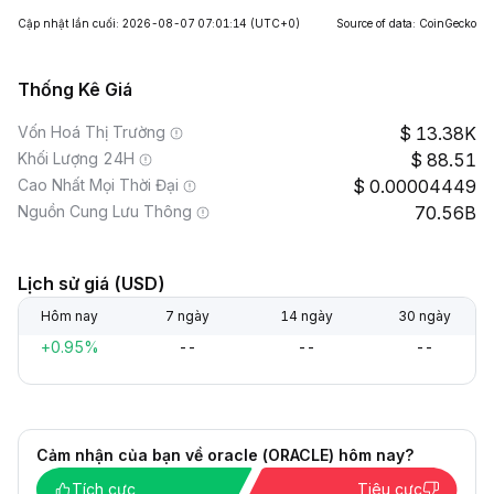
Cập nhật lần cuối: 2026-08-07 07:01:14
(UTC+0)
Source of data: CoinGecko
Thống Kê Giá
Vốn Hoá Thị Trường
13.38K
Khối Lượng 24H
88.51
Cao Nhất Mọi Thời Đại
0.00004449
Nguồn Cung Lưu Thông
70.56B
Lịch sử giá (USD)
Hôm nay
7 ngày
14 ngày
30 ngày
+0.95%
--
--
--
Cảm nhận của bạn về oracle (ORACLE) hôm nay?
Tích cực
Tiêu cực