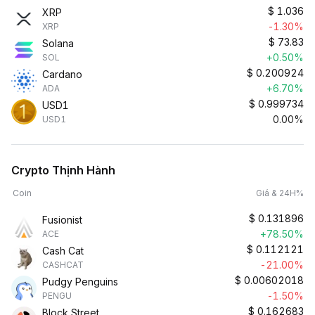
$
1.036
XRP
-1.30%
XRP
$
73.83
Solana
+0.50%
SOL
$
0.200924
Cardano
+6.70%
ADA
$
0.999734
USD1
0.00%
USD1
Crypto Thịnh Hành
Coin
Giá & 24H%
$
0.131896
Fusionist
+78.50%
ACE
$
0.112121
Cash Cat
-21.00%
CASHCAT
$
0.00602018
Pudgy Penguins
-1.50%
PENGU
$
0.162683
Block Street