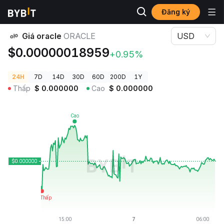
Đăng ký
Giá Tiền Điện Tử
Giá oracle ORACLE
Giá oracle
ORACLE
USD
$0.00000018959
+0.95%
24H
7D
14D
30D
60D
200D
1Y
Thấp
$
0.000000
Cao
$
0.000000