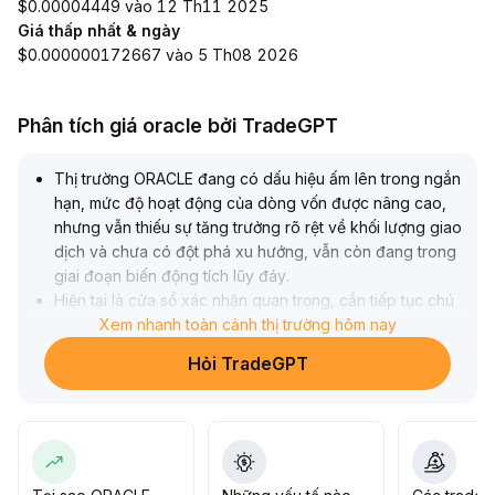
$0.00004449 vào 12 Th11 2025
Giá thấp nhất & ngày
$0.000000172667 vào 5 Th08 2026
Phân tích giá oracle bởi TradeGPT
Thị trường ORACLE đang có dấu hiệu ấm lên trong ngắn
hạn, mức độ hoạt động của dòng vốn được nâng cao,
nhưng vẫn thiếu sự tăng trưởng rõ rệt về khối lượng giao
dịch và chưa có đột phá xu hướng, vẫn còn đang trong
giai đoạn biến động tích lũy đáy
.
Hiện tại là cửa sổ xác nhận quan trọng, cần tiếp tục chú
ý đến điều phối khối lượng và sự phá vỡ giá khỏi vùng
Xem nhanh toàn cảnh thị trường hôm nay
dao động (theo dõi vùng kháng cự chính phía trên và
Hỏi TradeGPT
trục giữa nền dao động), tạm thời không nên đầu tư
thêm một cách mù quáng
.
Khuyến nghị duy trì tỷ trọng nhẹ trong danh mục, thiết
lập vùng rủi ro khắt khe, nếu về sau khối lượng và giá
không cộng hưởng liên tục, hãy kiểm soát rủi ro suy
giảm kịp thời để phòng tránh biến động ngắn hạn do tâm