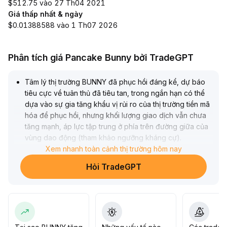
$512.75 vào 27 Th04 2021
Giá thấp nhất & ngày
$0.01388588 vào 1 Th07 2026
Phân tích giá Pancake Bunny bởi TradeGPT
Tâm lý thị trường BUNNY đã phục hồi đáng kể, dự báo
tiêu cực về tuân thủ đã tiêu tan, trong ngắn hạn có thể
dựa vào sự gia tăng khẩu vị rủi ro của thị trường tiền mã
hóa để phục hồi, nhưng khối lượng giao dịch vẫn chưa
tăng mạnh, áp lực tập trung ở phía trên đường giữa của
vùng dao động (tham khảo ngưỡng kháng cự)
.
Khuyến nghị giao dịch: Có thể xây dựng vị thế từng
Xem nhanh toàn cảnh thị trường hôm nay
phần gần biên dưới của vùng dao động trong ngắn hạn
Hỏi TradeGPT
và đặt dừng lỗ nghiêm ngặt dưới đáy gần đây, nếu xảy
ra đột phá với khối lượng lớn thì nên chốt lời theo từng
giai đoạn; về trung và dài hạn, nên chú ý đến dòng tiền
vào, xây dựng hệ sinh thái và động thái chính sách để
điều chỉnh vị thế linh hoạt, kiểm soát chặt rủi ro giảm sâu
.