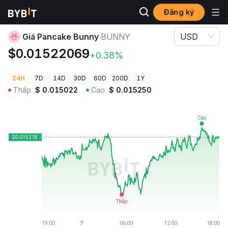
Đăng ký
Giá Tiền Điện Tử
Giá Pancake Bunny BUNNY
Giá Pancake Bunny
BUNNY
USD
$0.01522069
+0.38%
24H
7D
14D
30D
60D
200D
1Y
Thấp
$
0.015022
Cao
$
0.015250