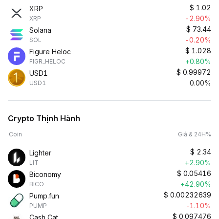
$
1.02
XRP
-2.90%
XRP
$
73.44
Solana
-0.20%
SOL
$
1.028
Figure Heloc
+0.80%
FIGR_HELOC
$
0.99972
USD1
0.00%
USD1
Crypto Thịnh Hành
Coin
Giá & 24H%
$
2.34
Lighter
+2.90%
LIT
$
0.05416
Biconomy
+42.90%
BICO
$
0.00232639
Pump.fun
-1.10%
PUMP
$
0.097476
Cash Cat