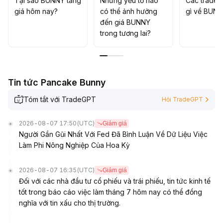
Tại sao BUNNY tăng
Những yếu tố nào
Các trader
giá hôm nay?
có thể ảnh hưởng
gì về BUN
đến giá BUNNY
trong tương lai?
Tin tức Pancake Bunny
Tóm tắt với TradeGPT
Hỏi TradeGPT
2026-08-07 17:50
(UTC)
Giảm giá
Người Gần Gũi Nhất Với Fed Đã Bình Luận Về Dữ Liệu Việc
Làm Phi Nông Nghiệp Của Hoa Kỳ
2026-08-07 16:35
(UTC)
Giảm giá
Đối với các nhà đầu tư cổ phiếu và trái phiếu, tin tức kinh tế
tốt trong báo cáo việc làm tháng 7 hôm nay có thể đồng
nghĩa với tin xấu cho thị trường.