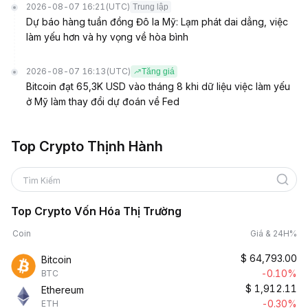
2026-08-07 16:21
(UTC)
Trung lập
Dự báo hàng tuần đồng Đô la Mỹ: Lạm phát dai dẳng, việc
làm yếu hơn và hy vọng về hòa bình
2026-08-07 16:13
(UTC)
Tăng giá
Bitcoin đạt 65,3K USD vào tháng 8 khi dữ liệu việc làm yếu
ở Mỹ làm thay đổi dự đoán về Fed
Top Crypto Thịnh Hành
Tìm Kiếm
Top Crypto Vốn Hóa Thị Trường
Coin
Giá & 24H%
$
64,793.00
Bitcoin
-0.10%
BTC
$
1,912.11
Ethereum
-0.30%
ETH