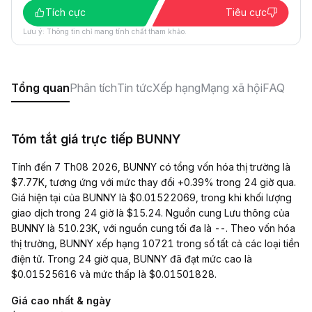
Tích cực
Tiêu cực
Lưu ý: Thông tin chỉ mang tính chất tham khảo.
Tổng quan
Phân tích
Tin tức
Xếp hạng
Mạng xã hội
FAQ
Tóm tắt giá trực tiếp BUNNY
Tính đến 7 Th08 2026, BUNNY có tổng vốn hóa thị trường là
$7.77K, tương ứng với mức thay đổi +0.39% trong 24 giờ qua.
Giá hiện tại của BUNNY là $0.01522069, trong khi khối lượng
giao dịch trong 24 giờ là $15.24. Nguồn cung Lưu thông của
BUNNY là 510.23K, với nguồn cung tối đa là --. Theo vốn hóa
thị trường, BUNNY xếp hạng 10721 trong số tất cả các loại tiền
điện tử. Trong 24 giờ qua, BUNNY đã đạt mức cao là
$0.01525616 và mức thấp là $0.01501828.
Giá cao nhất & ngày