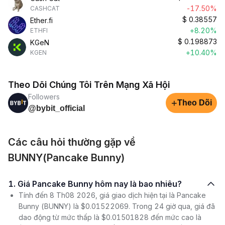
-17.50%
CASHCAT
$
0.38557
Ether.fi
+8.20%
ETHFI
$
0.198873
KGeN
+10.40%
KGEN
Theo Dõi Chúng Tôi Trên Mạng Xã Hội
Followers
+
Theo Dõi
@bybit_official
Các câu hỏi thường gặp về
BUNNY(Pancake Bunny)
1. Giá Pancake Bunny hôm nay là bao nhiêu?
Tính đến 8 Th08 2026, giá giao dịch hiện tại là Pancake
Bunny (BUNNY) là $0.01522069. Trong 24 giờ qua, giá đã
dao động từ mức thấp là $0.01501828 đến mức cao là