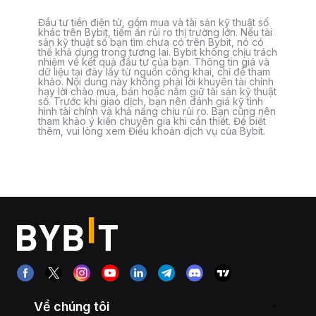
Đầu tư tiền điện tử, gồm mua và tài sản kỹ thuật số
khác trên Bybit, tiềm ẩn rủi ro thị trường lớn. Nếu tài
sản kỹ thuật số bạn tìm chưa có trên Bybit, nó có
thể khả dụng trong tương lai. Bybit không chịu trách
nhiệm về kết quả đầu tư của bạn. Thông tin giá và
dữ liệu tại đây lấy từ nguồn công khai, chỉ để tham
khảo. Nội dung này không phải lời khuyên tài chính
hay lời chào mua, bán hoặc nắm giữ tài sản kỹ thuật
số. Trước khi giao dịch, bạn nên đánh giá kỹ tình
hình tài chính và khả năng chịu rủi ro. Bạn cũng nên
tham khảo ý kiến chuyên gia khi cần thiết. Để biết
thêm, vui lòng xem Điều khoản dịch vụ của Bybit.
Về chúng tôi