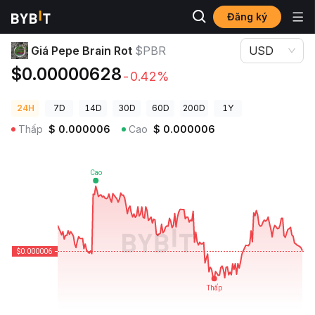
Đăng ký
Giá Tiền Điện Tử
Giá Pepe Brain Rot $PBR
Giá Pepe Brain Rot
$PBR
USD
$0.00000628
-0.42%
24H
7D
14D
30D
60D
200D
1Y
Thấp
$
0.000006
Cao
$
0.000006