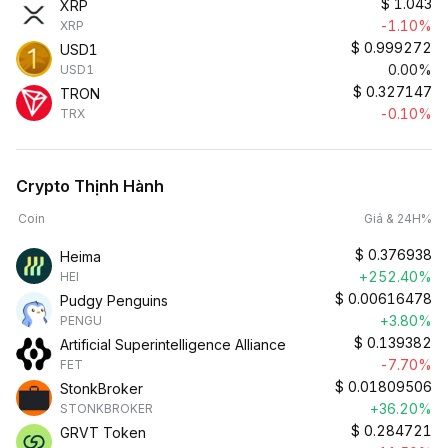
$
1.043
XRP
-1.10%
XRP
$
0.999272
USD1
0.00%
USD1
$
0.327147
TRON
-0.10%
TRX
Crypto Thịnh Hành
Coin
Giá & 24H%
$
0.376938
Heima
+252.40%
HEI
$
0.00616478
Pudgy Penguins
+3.80%
PENGU
$
0.139382
Artificial Superintelligence Alliance
-7.70%
FET
$
0.01809506
StonkBroker
+36.20%
STONKBROKER
$
0.284721
GRVT Token