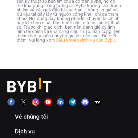
sản kỹ thuật số bạn tìm chưa có trên Bybit, nó có
thể khả dụng trong tương lai. Bybit không chịu trách
nhiệm về kết quả đầu tư của bạn. Thông tin giá và
dữ liệu tại đây lấy từ nguồn công khai, chỉ để tham
khảo. Nội dung này không phải lời khuyên tài chính
hay lời chào mua, bán hoặc nắm giữ tài sản kỹ thuật
số. Trước khi giao dịch, bạn nên đánh giá kỹ tình
hình tài chính và khả năng chịu rủi ro. Bạn cũng nên
tham khảo ý kiến chuyên gia khi cần thiết. Để biết
thêm, vui lòng xem
Điều khoản dịch vụ của Bybit
.
Về chúng tôi
Dịch vụ