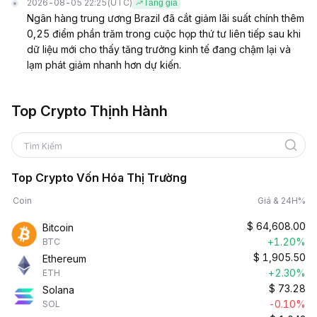
2026-08-05 22:25
(UTC)
Tăng giá
Ngân hàng trung ương Brazil đã cắt giảm lãi suất chính thêm
0,25 điểm phần trăm trong cuộc họp thứ tư liên tiếp sau khi
dữ liệu mới cho thấy tăng trưởng kinh tế đang chậm lại và
lạm phát giảm nhanh hơn dự kiến.
Top Crypto Thịnh Hành
Tìm Kiếm
Top Crypto Vốn Hóa Thị Trường
Coin
Giá & 24H%
$
64,608.00
Bitcoin
+1.20%
BTC
$
1,905.50
Ethereum
+2.30%
ETH
$
73.28
Solana
-0.10%
SOL