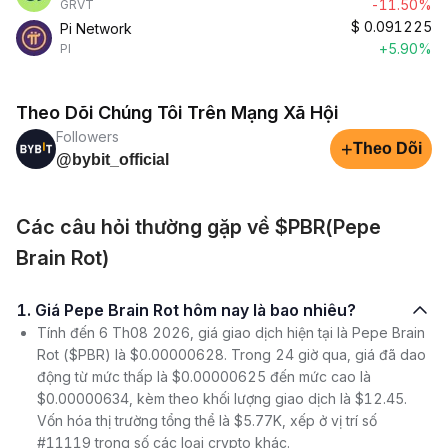
-11.50%
GRVT
$
0.091225
Pi Network
+5.90%
PI
Theo Dõi Chúng Tôi Trên Mạng Xã Hội
Followers
+
Theo Dõi
@bybit_official
Các câu hỏi thường gặp về $PBR(Pepe
Brain Rot)
1. Giá Pepe Brain Rot hôm nay là bao nhiêu?
Tính đến 6 Th08 2026, giá giao dịch hiện tại là Pepe Brain
Rot ($PBR) là $0.00000628. Trong 24 giờ qua, giá đã dao
động từ mức thấp là $0.00000625 đến mức cao là
$0.00000634, kèm theo khối lượng giao dịch là $12.45.
Vốn hóa thị trường tổng thể là $5.77K, xếp ở vị trí số
#11119 trong số các loại crypto khác.