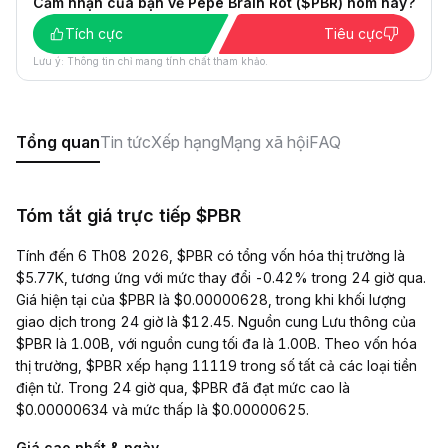
Cảm nhận của bạn về Pepe Brain Rot ($PBR) hôm nay?
Tích cực
Tiêu cực
Lưu ý: Thông tin chỉ mang tính chất tham khảo.
Tổng quan
Tin tức
Xếp hạng
Mạng xã hội
FAQ
Tóm tắt giá trực tiếp $PBR
Tính đến 6 Th08 2026, $PBR có tổng vốn hóa thị trường là
$5.77K, tương ứng với mức thay đổi -0.42% trong 24 giờ qua.
Giá hiện tại của $PBR là $0.00000628, trong khi khối lượng
giao dịch trong 24 giờ là $12.45. Nguồn cung Lưu thông của
$PBR là 1.00B, với nguồn cung tối đa là 1.00B. Theo vốn hóa
thị trường, $PBR xếp hạng 11119 trong số tất cả các loại tiền
điện tử. Trong 24 giờ qua, $PBR đã đạt mức cao là
$0.00000634 và mức thấp là $0.00000625.
Giá cao nhất & ngày