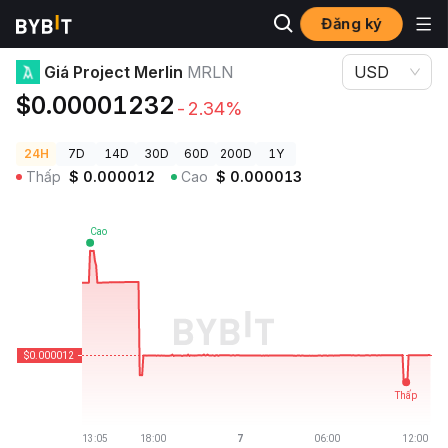
Đăng ký
Giá Tiền Điện Tử
Giá Project Merlin MRLN
Giá Project Merlin
MRLN
USD
$0.00001232
-2.34%
24H
7D
14D
30D
60D
200D
1Y
Thấp
$
0.000012
Cao
$
0.000013