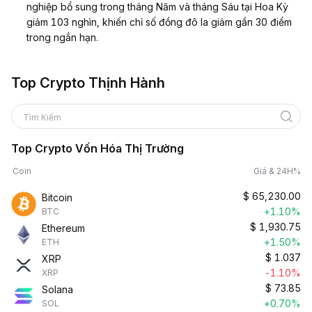
nghiệp bổ sung trong tháng Năm và tháng Sáu tại Hoa Kỳ
giảm 103 nghìn, khiến chỉ số đồng đô la giảm gần 30 điểm
trong ngắn hạn.
Top Crypto Thịnh Hành
Tìm Kiếm
Top Crypto Vốn Hóa Thị Trường
Coin
Giá & 24H%
$
65,230.00
Bitcoin
+1.10%
BTC
$
1,930.75
Ethereum
+1.50%
ETH
$
1.037
XRP
-1.10%
XRP
$
73.85
Solana
+0.70%
SOL