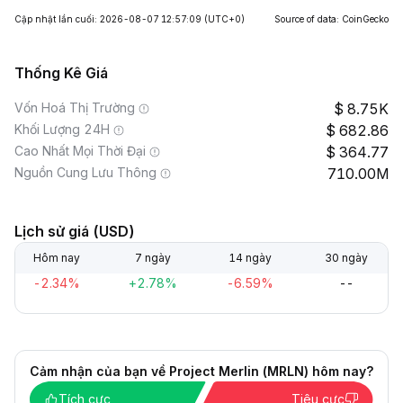
Cập nhật lần cuối: 2026-08-07 12:57:09
(UTC+0)
Source of data: CoinGecko
Thống Kê Giá
Vốn Hoá Thị Trường
8.75K
Khối Lượng 24H
682.86
Cao Nhất Mọi Thời Đại
364.77
Nguồn Cung Lưu Thông
710.00M
Lịch sử giá (USD)
Hôm nay
7 ngày
14 ngày
30 ngày
-2.34%
+2.78%
-6.59%
--
Cảm nhận của bạn về Project Merlin (MRLN) hôm nay?
Tích cực
Tiêu cực