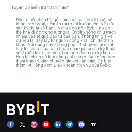
Tuyên bố miễn trừ trách nhiệm
Đầu tư tiền điện tử, gồm mua và tài sản kỹ thuật số
khác trên Bybit, tiềm ẩn rủi ro thị trường lớn. Nếu tài
sản kỹ thuật số bạn tìm chưa có trên Bybit, nó có
thể khả dụng trong tương lai. Bybit không chịu trách
nhiệm về kết quả đầu tư của bạn. Thông tin giá và
dữ liệu tại đây lấy từ nguồn công khai, chỉ để tham
khảo. Nội dung này không phải lời khuyên tài chính
hay lời chào mua, bán hoặc nắm giữ tài sản kỹ thuật
số. Trước khi giao dịch, bạn nên đánh giá kỹ tình
hình tài chính và khả năng chịu rủi ro. Bạn cũng nên
tham khảo ý kiến chuyên gia khi cần thiết. Để biết
thêm, vui lòng xem Điều khoản dịch vụ của Bybit.