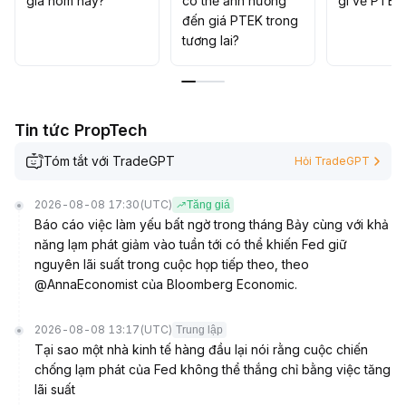
giá hôm nay?
có thể ảnh hưởng
gì về PTEK
đến giá PTEK trong
tương lai?
Tin tức PropTech
Tóm tắt với TradeGPT
Hỏi TradeGPT
2026-08-08 17:30
(UTC)
Tăng giá
Báo cáo việc làm yếu bất ngờ trong tháng Bảy cùng với khả
năng lạm phát giảm vào tuần tới có thể khiến Fed giữ
nguyên lãi suất trong cuộc họp tiếp theo, theo
@AnnaEconomist của Bloomberg Economic.
2026-08-08 13:17
(UTC)
Trung lập
Tại sao một nhà kinh tế hàng đầu lại nói rằng cuộc chiến
chống lạm phát của Fed không thể thắng chỉ bằng việc tăng
lãi suất