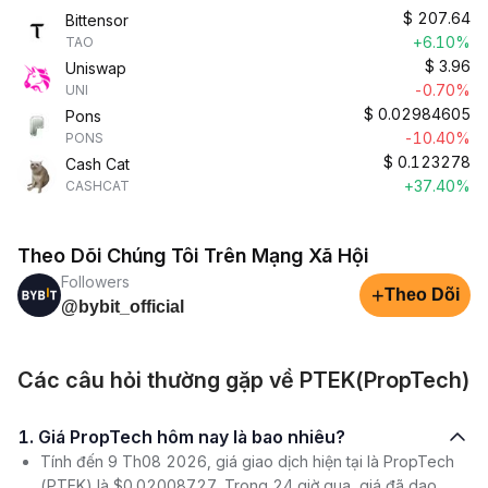
$
207.64
Bittensor
+6.10%
TAO
$
3.96
Uniswap
-0.70%
UNI
$
0.02984605
Pons
-10.40%
PONS
$
0.123278
Cash Cat
+37.40%
CASHCAT
Theo Dõi Chúng Tôi Trên Mạng Xã Hội
Followers
+
Theo Dõi
@bybit_official
Các câu hỏi thường gặp về PTEK(PropTech)
1. Giá PropTech hôm nay là bao nhiêu?
Tính đến 9 Th08 2026, giá giao dịch hiện tại là PropTech
(PTEK) là $0.02008727. Trong 24 giờ qua, giá đã dao