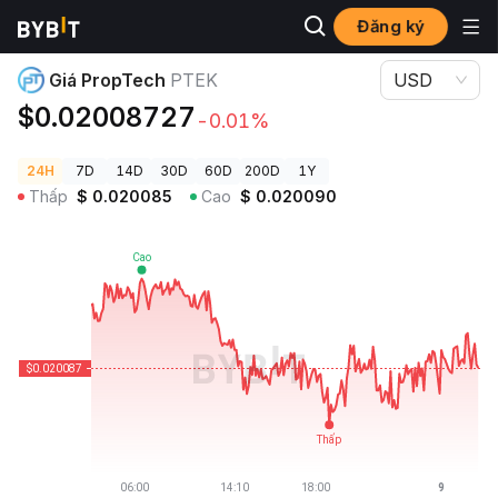
Đăng ký
Giá Tiền Điện Tử
Giá PropTech PTEK
Giá PropTech
PTEK
USD
$0.02008727
-0.01%
24H
7D
14D
30D
60D
200D
1Y
Thấp
$
0.020085
Cao
$
0.020090