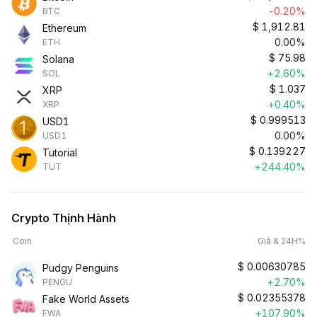
-0.20%
BTC
$
1,912.81
Ethereum
0.00%
ETH
$
75.98
Solana
+2.60%
SOL
$
1.037
XRP
+0.40%
XRP
$
0.999513
USD1
0.00%
USD1
$
0.139227
Tutorial
+244.40%
TUT
Crypto Thịnh Hành
Coin
Giá & 24H%
$
0.00630785
Pudgy Penguins
+2.70%
PENGU
$
0.02355378
Fake World Assets
+107.90%
FWA