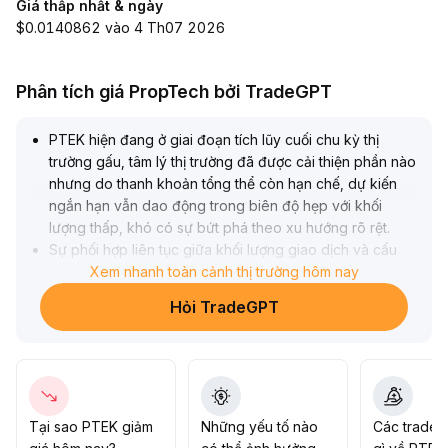
Giá thấp nhất & ngày
$0.0140862 vào 4 Th07 2026
Phân tích giá PropTech bởi TradeGPT
PTEK hiện đang ở giai đoạn tích lũy cuối chu kỳ thị
trường gấu, tâm lý thị trường đã được cải thiện phần nào
nhưng do thanh khoản tổng thể còn hạn chế, dự kiến
ngắn hạn vẫn dao động trong biên độ hẹp với khối
lượng thấp, khó có sự bứt phá theo xu hướng rõ rệt
.
Sự phối hợp liên tục giữa khối lượng giao dịch và cấu
trúc giá sẽ là chìa khóa cho sự thay đổi cán cân mua -
Xem nhanh toàn cảnh thị trường hôm nay
bán
.
Hỏi TradeGPT
Do tín hiệu nến và khối lượng giao dịch vẫn chưa rõ
ràng, khuyến nghị trong ngắn hạn nên quan sát thận
trọng, chú ý đến dấu hiệu phục hồi thanh khoản, đồng
thời thực hiện nghiêm ngặt chiến lược cắt lỗ chốt lời để
phòng ngừa rủi ro biến động bất ngờ
.
Tại sao PTEK giảm
Những yếu tố nào
Các trader