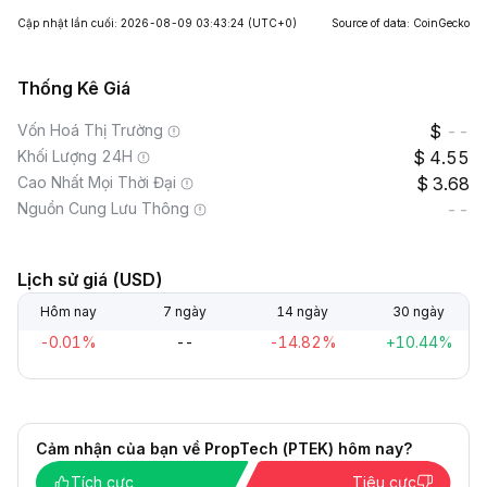
Cập nhật lần cuối: 2026-08-09 03:43:24
(UTC+0)
Source of data: CoinGecko
Thống Kê Giá
Vốn Hoá Thị Trường
--
Khối Lượng 24H
4.55
Cao Nhất Mọi Thời Đại
3.68
Nguồn Cung Lưu Thông
--
Lịch sử giá (USD)
Hôm nay
7 ngày
14 ngày
30 ngày
-0.01%
--
-14.82%
+10.44%
Cảm nhận của bạn về PropTech (PTEK) hôm nay?
Tích cực
Tiêu cực