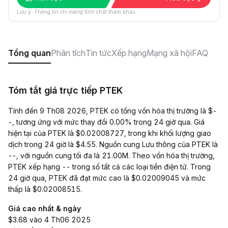
Lưu ý: Thông tin chỉ mang tính chất tham khảo.
Tổng quan
Phân tích
Tin tức
Xếp hạng
Mạng xã hội
FAQ
Tóm tắt giá trực tiếp PTEK
Tính đến 9 Th08 2026, PTEK có tổng vốn hóa thị trường là $-
-, tương ứng với mức thay đổi 0.00% trong 24 giờ qua. Giá
hiện tại của PTEK là $0.02008727, trong khi khối lượng giao
dịch trong 24 giờ là $4.55. Nguồn cung Lưu thông của PTEK là
--, với nguồn cung tối đa là 21.00M. Theo vốn hóa thị trường,
PTEK xếp hạng -- trong số tất cả các loại tiền điện tử. Trong
24 giờ qua, PTEK đã đạt mức cao là $0.02009045 và mức
thấp là $0.02008515.
Giá cao nhất & ngày
$3.68 vào 4 Th06 2025