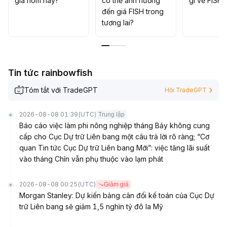
giá hôm nay?
có thể ảnh hưởng
gì về FISH?
đến giá FISH trong
tương lai?
Tin tức rainbowfish
Tóm tắt với TradeGPT
Hỏi TradeGPT
2026-08-08 01:39
(UTC)
Trung lập
Báo cáo việc làm phi nông nghiệp tháng Bảy không cung
cấp cho Cục Dự trữ Liên bang một câu trả lời rõ ràng; “Cơ
quan Tin tức Cục Dự trữ Liên bang Mới”: việc tăng lãi suất
vào tháng Chín vẫn phụ thuộc vào lạm phát
2026-08-08 00:25
(UTC)
Giảm giá
Morgan Stanley: Dự kiến bảng cân đối kế toán của Cục Dự
trữ Liên bang sẽ giảm 1,5 nghìn tỷ đô la Mỹ