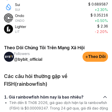
$
0.689587
Sui
+2.30%
SUI
$
0.35216
Ondo
+0.50%
ONDO
$
2.36
Lighter
-2.20%
LIT
Theo Dõi Chúng Tôi Trên Mạng Xã Hội
Followers
+
Theo Dõi
@bybit_official
Các câu hỏi thường gặp về
FISH(rainbowfish)
1. Giá rainbowfish hôm nay là bao nhiêu?
Tính đến 8 Th08 2026, giá giao dịch hiện tại là rainbowfish
(FISH) là $0.00009247. Trong 24 giờ qua, giá đã dao động