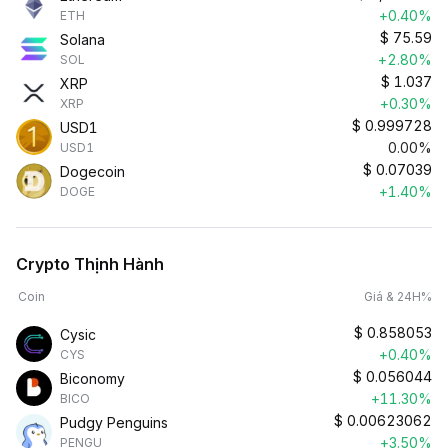
+0.40%
ETH
$
75.59
Solana
+2.80%
SOL
$
1.037
XRP
+0.30%
XRP
$
0.999728
USD1
0.00%
USD1
$
0.07039
Dogecoin
+1.40%
DOGE
Crypto Thịnh Hành
Coin
Giá & 24H%
$
0.858053
Cysic
+0.40%
CYS
$
0.056044
Biconomy
+11.30%
BICO
$
0.00623062
Pudgy Penguins
+3.50%
PENGU