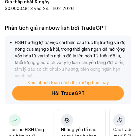
Giá thấp nhất & ngày
$0.00004813 vào 24 Th02 2026
Phân tích giá rainbowfish bởi TradeGPT
FISH hưởng lợi từ việc cải thiện cấu trúc thị trường và độ
nóng của mạng xã hội, trong thời gian ngắn đã mở rộng
vốn hóa từ vài trăm nghìn đô la lên hơn 12 triệu đô la,
khối lượng giao dịch và tỷ lệ luân chuyển tăng đột biến,
tâm lý đầu cơ chi phối xu hướng, biến động ngắn hạn
mạnh mẽ
.
Do nền tảng cơ bản hạn chế và phụ thuộc vào cảm xúc
Xem nhanh toàn cảnh thị trường hôm nay
cộng đồng, khuyến nghị nhà đầu tư áp dụng chiến lược
Hỏi TradeGPT
biến động cao, kiểm soát vị thế, chốt lời từng phần tại
vùng kháng cự chính ($0
.
15–$0
.
22), đồng thời theo sát sự thay đổi thanh khoản và bầu
không khí thị trường, cảnh giác nguy cơ điều chỉnh
nhanh từ mức giá cao
.
Tại sao FISH tăng
Những yếu tố nào
Các trader