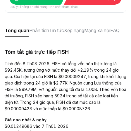
Lưu ý: Thông tin chỉ mang tính chất tham khảo.
Tổng quan
Phân tích
Tin tức
Xếp hạng
Mạng xã hội
FAQ
Tóm tắt giá trực tiếp FISH
Tính đến 8 Th08 2026, FISH có tổng vốn hóa thị trường là
$92.45K, tương ứng với mức thay đổi +2.19% trong 24 giờ
qua. Giá hiện tại của FISH là $0.00009247, trong khi khối lượng
giao dịch trong 24 giờ là $2.77K. Nguồn cung Lưu thông của
FISH là 999.79M, với nguồn cung tối đa là 1.00B. Theo vốn hóa
thị trường, FISH xếp hạng 5924 trong số tất cả các loại tiền
điện tử. Trong 24 giờ qua, FISH đã đạt mức cao là
$0.00009428 và mức thấp là $0.00008726.
Giá cao nhất & ngày
$0.01249686 vào 7 Th01 2026