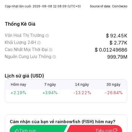
Cập nhật lần cuối: 2026-08-08 12:08:09
(UTC+0)
Source of data: CoinGecko
Thống Kê Giá
Vốn Hoá Thị Trường
92.45K
Khối Lượng 24H
2.77K
Cao Nhất Mọi Thời Đại
0.01249686
Nguồn Cung Lưu Thông
999.79M
Lịch sử giá (USD)
Hôm nay
7 ngày
14 ngày
30 ngày
+2.19%
+3.94%
-13.22%
-26.64%
Cảm nhận của bạn về rainbowfish (FISH) hôm nay?
Tích cực
Tiêu cực