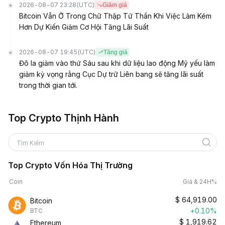
2026-08-07 23:28
(UTC)
Giảm giá
Bitcoin Vẫn Ở Trong Chữ Thập Tử Thần Khi Việc Làm Kém
Hơn Dự Kiến Giảm Cơ Hội Tăng Lãi Suất
2026-08-07 19:45
(UTC)
Tăng giá
Đô la giảm vào thứ Sáu sau khi dữ liệu lao động Mỹ yếu làm
giảm kỳ vọng rằng Cục Dự trữ Liên bang sẽ tăng lãi suất
trong thời gian tới.
Top Crypto Thịnh Hành
Tìm Kiếm
Top Crypto Vốn Hóa Thị Trường
Coin
Giá & 24H%
$
64,919.00
Bitcoin
+0.10%
BTC
$
1,919.62
Ethereum