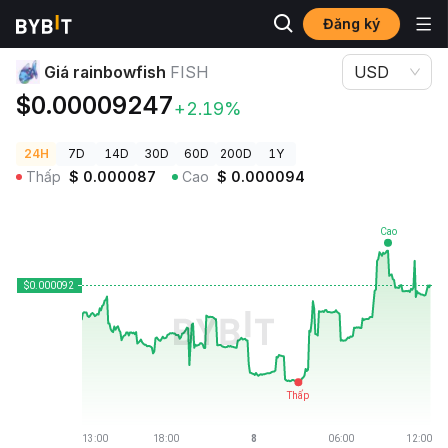
Đăng ký
Giá Tiền Điện Tử
Giá rainbowfish FISH
Giá rainbowfish
FISH
USD
$0.00009247
+2.19%
24H
7D
14D
30D
60D
200D
1Y
Thấp
$
0.000087
Cao
$
0.000094