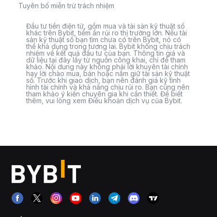
Tuyên bố miễn trừ trách nhiệm
Đầu tư tiền điện tử, gồm mua và tài sản kỹ thuật số
khác trên Bybit, tiềm ẩn rủi ro thị trường lớn. Nếu tài
sản kỹ thuật số bạn tìm chưa có trên Bybit, nó có
thể khả dụng trong tương lai. Bybit không chịu trách
nhiệm về kết quả đầu tư của bạn. Thông tin giá và
dữ liệu tại đây lấy từ nguồn công khai, chỉ để tham
khảo. Nội dung này không phải lời khuyên tài chính
hay lời chào mua, bán hoặc nắm giữ tài sản kỹ thuật
số. Trước khi giao dịch, bạn nên đánh giá kỹ tình
hình tài chính và khả năng chịu rủi ro. Bạn cũng nên
tham khảo ý kiến chuyên gia khi cần thiết. Để biết
thêm, vui lòng xem Điều khoản dịch vụ của Bybit.