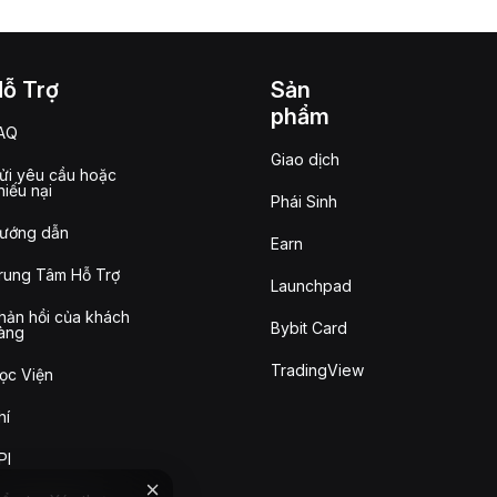
Hỗ Trợ
Sản
phẩm
AQ
Giao dịch
ửi yêu cầu hoặc
hiếu nại
Phái Sinh
ướng dẫn
Earn
rung Tâm Hỗ Trợ
Launchpad
hản hồi của khách
Bybit Card
àng
TradingView
ọc Viện
hí
PI