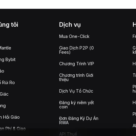
ng tôi
Dịch vụ
Mua One-Click
F
antle
Giao Dịch P2P (0
G
Fees)
k
g Bybit
Chương Trình VIP
H
áo
Chương trình Giới
T
thiệu
 Rủi Ro
P
Dịch Vụ Tổ Chức
h
Giác
Đăng ký niêm yết
H
ụng
coin
P
n Hồi Giáo
Đơn Đăng Ký Dự Án
RWA
A
n Phí & Giao
API Thuế