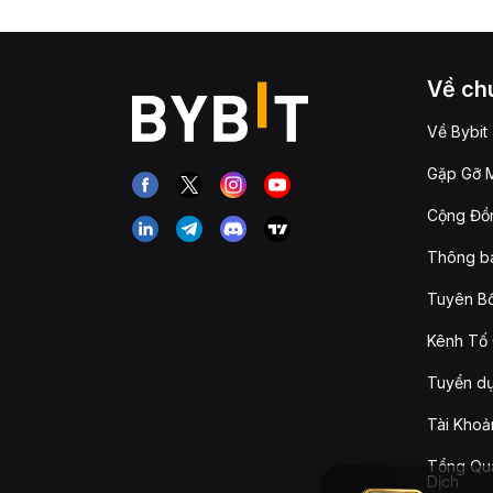
Về chú
Về Bybit
Gặp Gỡ M
Cộng Đồn
Thông b
Tuyên Bố
Kênh Tố 
Tuyển d
Tài Khoả
Tổng Qua
Dịch