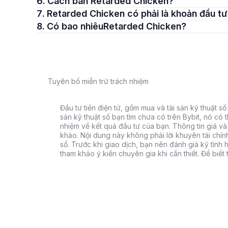
6. Cách bán Retarded Chicken?
7. Retarded Chicken có phải là khoản đầu t
8. Có bao nhiêuRetarded Chicken?
Tuyên bố miễn trừ trách nhiệm
Đầu tư tiền điện tử, gồm mua và tài sản kỹ thuật số k
sản kỹ thuật số bạn tìm chưa có trên Bybit, nó có 
nhiệm về kết quả đầu tư của bạn. Thông tin giá và 
khảo. Nội dung này không phải lời khuyên tài chín
số. Trước khi giao dịch, bạn nên đánh giá kỹ tình h
tham khảo ý kiến chuyên gia khi cần thiết. Để biết