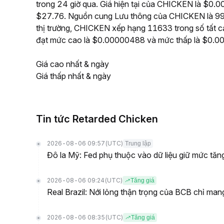
trong 24 giờ qua. Giá hiện tại của CHICKEN là $0.00
$27.76. Nguồn cung Lưu thông của CHICKEN là 998
thị trường, CHICKEN xếp hạng 11633 trong số tất cả
đạt mức cao là $0.00000488 và mức thấp là $0.
Giá cao nhất & ngày
Giá thấp nhất & ngày
Tin tức Retarded Chicken
2026-08-06 09:57
(UTC)
Trung lập
Đô la Mỹ: Fed phụ thuộc vào dữ liệu giữ mức tă
2026-08-06 09:24
(UTC)
Tăng giá
Real Brazil: Nới lỏng thận trọng của BCB chỉ mang
2026-08-06 08:35
(UTC)
Tăng giá