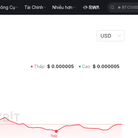
ông Cụ
Tài Chính
Nhiều hơn
🔥
BTC/US
USD
Thấp
$
0.000005
Cao
$
0.000005