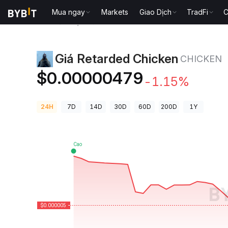
Mua ngay
Markets
Giao Dịch
TradFi
C
Giá Tiền Điện Tử
Giá Retarded Chicken CHICKEN
Giá Retarded Chicken
CHICKEN
$0.00000479
-1.15%
24H
7D
14D
30D
60D
200D
1Y