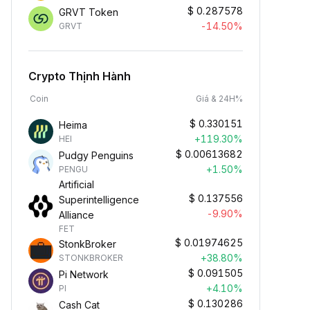
$
0.287578
GRVT Token
-14.50%
GRVT
Crypto Thịnh Hành
Coin
Giá & 24H%
$
0.330151
Heima
+119.30%
HEI
$
0.00613682
Pudgy Penguins
+1.50%
PENGU
Artificial
$
0.137556
Superintelligence
-9.90%
Alliance
FET
$
0.01974625
StonkBroker
+38.80%
STONKBROKER
$
0.091505
Pi Network
+4.10%
PI
$
0.130286
Cash Cat