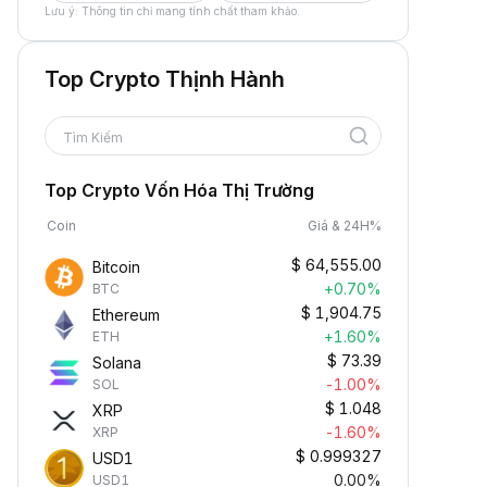
Lưu ý: Thông tin chỉ mang tính chất tham khảo.
Top Crypto Thịnh Hành
Tìm Kiếm
Top Crypto Vốn Hóa Thị Trường
Coin
Giá & 24H%
$
64,555.00
Bitcoin
+0.70%
BTC
$
1,904.75
Ethereum
+1.60%
ETH
$
73.39
Solana
-1.00%
SOL
$
1.048
XRP
-1.60%
XRP
$
0.999327
USD1
0.00%
USD1