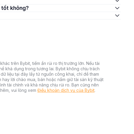
ư tốt không?
hác trên Bybit, tiềm ẩn rủi ro thị trường lớn. Nếu tài
thể khả dụng trong tương lai. Bybit không chịu trách
dữ liệu tại đây lấy từ nguồn công khai, chỉ để tham
h hay lời chào mua, bán hoặc nắm giữ tài sản kỹ thuật
ình tài chính và khả năng chịu rủi ro. Bạn cũng nên
 thêm, vui lòng xem
Điều khoản dịch vụ của Bybit
.