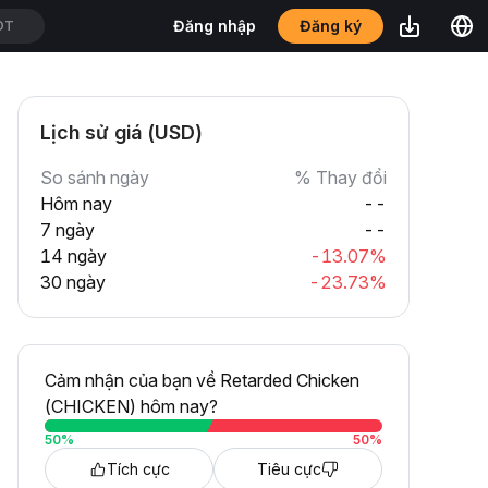
Đăng ký
Đăng nhập
DT
Lịch sử giá (USD)
So sánh ngày
% Thay đổi
Hôm nay
--
7 ngày
--
14 ngày
-13.07%
30 ngày
-23.73%
Cảm nhận của bạn về Retarded Chicken
(CHICKEN) hôm nay?
50
%
50
%
Tích cực
Tiêu cực