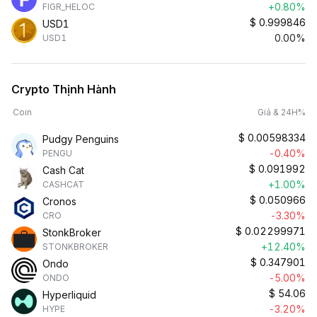
+0.80%
FIGR_HELOC
$
0.999846
USD1
0.00%
USD1
Crypto Thịnh Hành
Coin
Giá & 24H%
$
0.00598334
Pudgy Penguins
-0.40%
PENGU
$
0.091992
Cash Cat
+1.00%
CASHCAT
$
0.050966
Cronos
-3.30%
CRO
$
0.02299971
StonkBroker
+12.40%
STONKBROKER
$
0.347901
Ondo
-5.00%
ONDO
$
54.06
Hyperliquid
-3.20%
HYPE