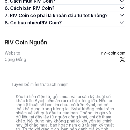
5. Cách mua RIV Coin?
6. Cách bán RIV Coin?
7. RIV Coin có phải là khoản đầu tư tốt không?
8. Có bao nhiêuRIV Coin?
RIV Coin Nguồn
Website
riv-coin.com
Cộng Đồng
Tuyên bố miễn trừ trách nhiệm
Đầu tư tiền điện tử, gồm mua và tài sản kỹ thuật số
khác trên Bybit, tiềm ẩn rủi ro thị trường lớn. Nếu tài
sản kỹ thuật số bạn tìm chưa có trên Bybit, nó có
thể khả dụng trong tương lai. Bybit không chịu trách
nhiệm về kết quả đầu tư của bạn. Thông tin giá và
dữ liệu tại đây lấy từ nguồn công khai, chỉ để tham
khảo. Nội dung này không phải lời khuyên tài chính
hay lời chào mua, bán hoặc nắm giữ tài sản kỹ thuật
số. Trước khi giao dịch, bạn nên đánh giá kỹ tình