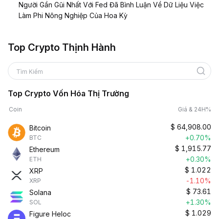
Người Gần Gũi Nhất Với Fed Đã Bình Luận Về Dữ Liệu Việc
Làm Phi Nông Nghiệp Của Hoa Kỳ
Top Crypto Thịnh Hành
Tìm Kiếm
Top Crypto Vốn Hóa Thị Trường
Coin
Giá & 24H%
$
64,908.00
Bitcoin
+0.70%
BTC
$
1,915.77
Ethereum
+0.30%
ETH
$
1.022
XRP
-1.10%
XRP
$
73.61
Solana
+1.30%
SOL
$
1.029
Figure Heloc