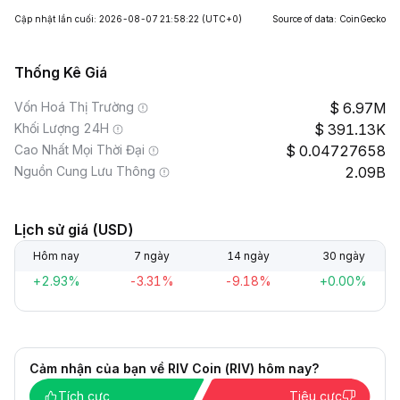
Cập nhật lần cuối: 2026-08-07 21:58:22
(UTC+0)
Source of data: CoinGecko
Thống Kê Giá
Vốn Hoá Thị Trường
6.97M
Khối Lượng 24H
391.13K
Cao Nhất Mọi Thời Đại
0.04727658
Nguồn Cung Lưu Thông
2.09B
Lịch sử giá (USD)
Hôm nay
7 ngày
14 ngày
30 ngày
+2.93%
-3.31%
-9.18%
+0.00%
Cảm nhận của bạn về RIV Coin (RIV) hôm nay?
Tích cực
Tiêu cực