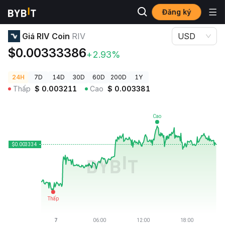
Đăng ký
Giá Tiền Điện Tử
Giá RIV Coin RIV
Giá RIV Coin
RIV
USD
$0.00333386
+2.93%
24H
7D
14D
30D
60D
200D
1Y
Thấp
$
0.003211
Cao
$
0.003381