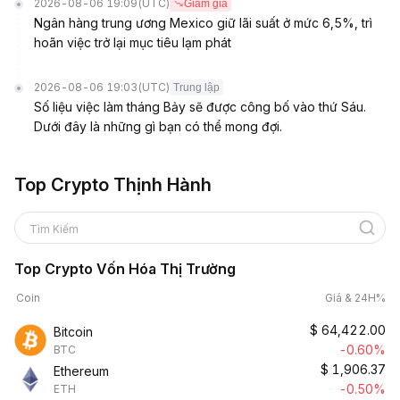
2026-08-06 19:09
(UTC)
Giảm giá
Ngân hàng trung ương Mexico giữ lãi suất ở mức 6,5%, trì
hoãn việc trở lại mục tiêu lạm phát
2026-08-06 19:03
(UTC)
Trung lập
Số liệu việc làm tháng Bảy sẽ được công bố vào thứ Sáu.
Dưới đây là những gì bạn có thể mong đợi.
Top Crypto Thịnh Hành
Tìm Kiếm
Top Crypto Vốn Hóa Thị Trường
Coin
Giá & 24H%
$
64,422.00
Bitcoin
-0.60%
BTC
$
1,906.37
Ethereum
-0.50%
ETH