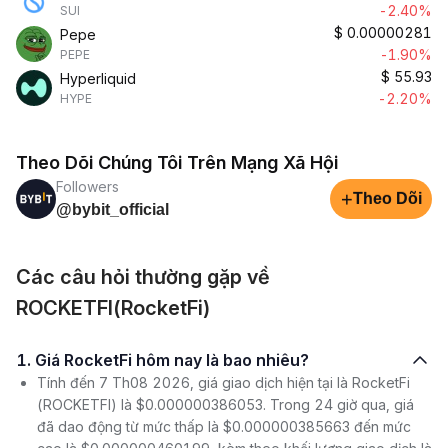
-2.40%
SUI
$
0.00000281
Pepe
-1.90%
PEPE
$
55.93
Hyperliquid
-2.20%
HYPE
Theo Dõi Chúng Tôi Trên Mạng Xã Hội
Followers
+
Theo Dõi
@bybit_official
Các câu hỏi thường gặp về
ROCKETFI(RocketFi)
1. Giá RocketFi hôm nay là bao nhiêu?
Tính đến 7 Th08 2026, giá giao dịch hiện tại là RocketFi
(ROCKETFI) là $0.000000386053. Trong 24 giờ qua, giá
đã dao động từ mức thấp là $0.000000385663 đến mức