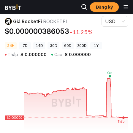
Đăng ký
Giá Tiền Điện Tử
Giá RocketFi ROCKETFI
Giá RocketFi
ROCKETFI
USD
$0.000000386053
-11.25%
24H
7D
14D
30D
60D
200D
1Y
Thấp
$
0.000000
Cao
$
0.000000