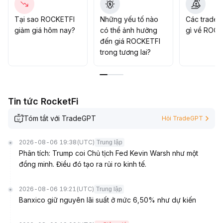
mức phí cùng hồi phục rồi mới tham gia
.
Tại sao ROCKETFI
Những yếu tố nào
Các trader
giảm giá hôm nay?
có thể ảnh hưởng
gì về ROCK
đến giá ROCKETFI
trong tương lai?
Tin tức RocketFi
Tóm tắt với TradeGPT
Hỏi TradeGPT
2026-08-06 19:38
(UTC)
Trung lập
Phân tích: Trump coi Chủ tịch Fed Kevin Warsh như một
đồng minh. Điều đó tạo ra rủi ro kinh tế.
2026-08-06 19:21
(UTC)
Trung lập
Banxico giữ nguyên lãi suất ở mức 6,50% như dự kiến