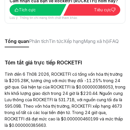
Cảm nhận của bạn về RocketFi (ROCKETFI) hôm nay?
Tích cực
Tiêu cực
Lưu ý: Thông tin chỉ mang tính chất tham khảo.
Tổng quan
Phân tích
Tin tức
Xếp hạng
Mạng xã hội
FAQ
Tóm tắt giá trực tiếp ROCKETFI
Tính đến 6 Th08 2026, ROCKETFI có tổng vốn hóa thị trường
là $205.28K, tương ứng với mức thay đổi -11.25% trong 24
giờ qua. Giá hiện tại của ROCKETFI là $0.000000386053, trong
khi khối lượng giao dịch trong 24 giờ là $220.44. Nguồn cung
Lưu thông của ROCKETFI là 531.71B, với nguồn cung tối đa là
595.09B. Theo vốn hóa thị trường, ROCKETFI xếp hạng 4673
trong số tất cả các loại tiền điện tử. Trong 24 giờ qua,
ROCKETFI đã đạt mức cao là $0.000000460199 và mức thấp
là $0.000000385663.