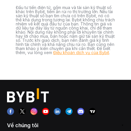
Đầu tư tiền điện tử, gồm mua và tài sản kỹ thuật số
khác trên Bybit, tiềm ẩn rủi ro thị trường lớn. Nếu tài
sản kỹ thuật số bạn tìm chưa có trên Bybit, nó có
thể khả dụng trong tương lai. Bybit không chịu trách
nhiệm về kết quả đầu tư của bạn. Thông tin giá và
dữ liệu tại đây lấy từ nguồn công khai, chỉ để tham
khảo. Nội dung này không phải lời khuyên tài chính
hay lời chào mua, bán hoặc nắm giữ tài sản kỹ thuật
số. Trước khi giao dịch, bạn nên đánh giá kỹ tình
hình tài chính và khả năng chịu rủi ro. Bạn cũng nên
tham khảo ý kiến chuyên gia khi cần thiết. Để biết
thêm, vui lòng xem
Điều khoản dịch vụ của Bybit
.
Về chúng tôi