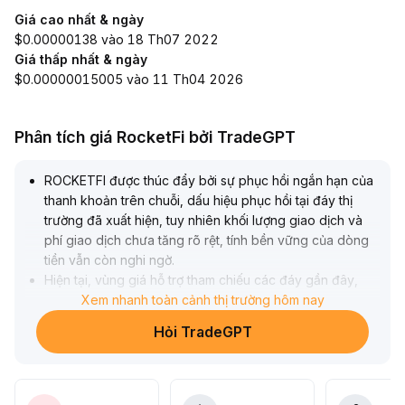
Giá cao nhất & ngày
$0.00000138 vào 18 Th07 2022
Giá thấp nhất & ngày
$0.00000015005 vào 11 Th04 2026
Phân tích giá RocketFi bởi TradeGPT
ROCKETFI được thúc đẩy bởi sự phục hồi ngắn hạn của
thanh khoản trên chuỗi, dấu hiệu phục hồi tại đáy thị
trường đã xuất hiện, tuy nhiên khối lượng giao dịch và
phí giao dịch chưa tăng rõ rệt, tính bền vững của dòng
tiền vẫn còn nghi ngờ
.
Hiện tại, vùng giá hỗ trợ tham chiếu các đáy gần đây,
mức phục hồi bị giới hạn bởi dòng tiền tăng thêm cũng
Xem nhanh toàn cảnh thị trường hôm nay
như xác nhận chu kỳ vĩ mô
.
Hỏi TradeGPT
Nhà đầu tư ngắn hạn nên chú ý đến sự gia tăng khối
lượng giao dịch và sự thay đổi tỷ suất lợi nhuận, tránh
mua đuổi do tâm lý
.
Với danh mục trung và dài hạn, nên đợi khi hoạt động và