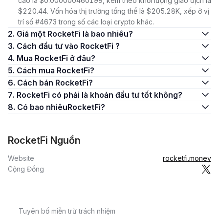
cao là $0.000000460199, kèm theo khối lượng giao dịch là
$220.44. Vốn hóa thị trường tổng thể là $205.28K, xếp ở vị
trí số #4673 trong số các loại crypto khác.
2. Giá một RocketFi là bao nhiêu?
3. Cách đầu tư vào RocketFi ?
4. Mua RocketFi ở đâu?
5. Cách mua RocketFi?
6. Cách bán RocketFi?
7. RocketFi có phải là khoản đầu tư tốt không?
8. Có bao nhiêuRocketFi?
RocketFi Nguồn
Website
rocketfi.money
Cộng Đồng
Tuyên bố miễn trừ trách nhiệm