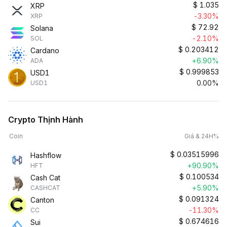
$
1.035
XRP
-3.30%
XRP
$
72.92
Solana
-2.10%
SOL
$
0.203412
Cardano
+6.90%
ADA
$
0.999853
USD1
0.00%
USD1
Crypto Thịnh Hành
Coin
Giá & 24H%
$
0.03515996
Hashflow
+90.90%
HFT
$
0.100534
Cash Cat
+5.90%
CASHCAT
$
0.091324
Canton
-11.30%
CC
$
0.674616
Sui