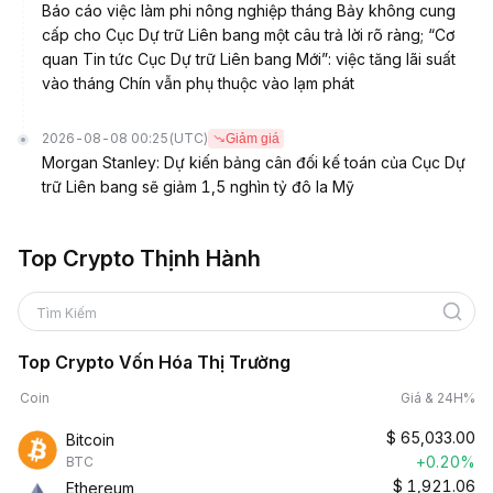
Báo cáo việc làm phi nông nghiệp tháng Bảy không cung
cấp cho Cục Dự trữ Liên bang một câu trả lời rõ ràng; “Cơ
quan Tin tức Cục Dự trữ Liên bang Mới”: việc tăng lãi suất
vào tháng Chín vẫn phụ thuộc vào lạm phát
2026-08-08 00:25
(UTC)
Giảm giá
Morgan Stanley: Dự kiến bảng cân đối kế toán của Cục Dự
trữ Liên bang sẽ giảm 1,5 nghìn tỷ đô la Mỹ
Top Crypto Thịnh Hành
Tìm Kiếm
Top Crypto Vốn Hóa Thị Trường
Coin
Giá & 24H%
$
65,033.00
Bitcoin
+0.20%
BTC
$
1,921.06
Ethereum