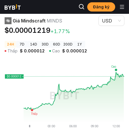
Đăng ký
Giá Tiền Điện Tử
Giá Mindscraft MINDS
Giá Mindscraft
MINDS
USD
$0.00001219
+1.77%
24H
7D
14D
30D
60D
200D
1Y
Thấp
$
0.000012
Cao
$
0.000012