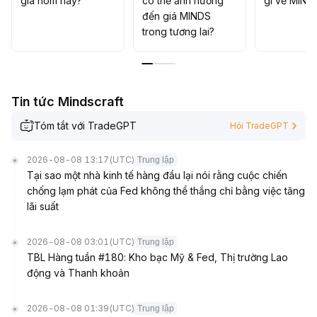
giá hôm nay?
có thể ảnh hưởng
gì về MIND
đến giá MINDS
trong tương lai?
Tin tức Mindscraft
Tóm tắt với TradeGPT
Hỏi TradeGPT
2026-08-08 13:17
(UTC)
Trung lập
Tại sao một nhà kinh tế hàng đầu lại nói rằng cuộc chiến
chống lạm phát của Fed không thể thắng chỉ bằng việc tăng
lãi suất
2026-08-08 03:01
(UTC)
Trung lập
TBL Hàng tuần #180: Kho bạc Mỹ & Fed, Thị trường Lao
động và Thanh khoản
2026-08-08 01:39
(UTC)
Trung lập