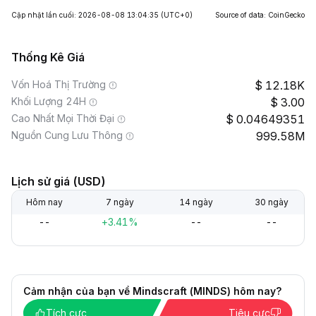
Cập nhật lần cuối: 2026-08-08 13:04:35
(UTC+0)
Source of data: CoinGecko
Thống Kê Giá
Vốn Hoá Thị Trường
12.18K
Khối Lượng 24H
3.00
Cao Nhất Mọi Thời Đại
0.04649351
Nguồn Cung Lưu Thông
999.58M
Lịch sử giá (USD)
Hôm nay
7 ngày
14 ngày
30 ngày
--
+3.41%
--
--
Cảm nhận của bạn về Mindscraft (MINDS) hôm nay?
Tích cực
Tiêu cực