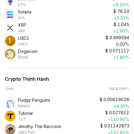
+0.20%
ETH
$
76.24
Solana
+3.30%
SOL
$
1.045
XRP
+1.90%
XRP
$
0.999594
USD1
0.00%
USD1
$
0.071112
Dogecoin
+1.80%
DOGE
Crypto Thịnh Hành
Coin
Giá & 24H%
$
0.00629028
Pudgy Penguins
+4.30%
PENGU
$
0.077612
Tutorial
+110.90%
TUT
$
0.01142873
Jimothy The Raccoon
+157.80%
JIMOTHY