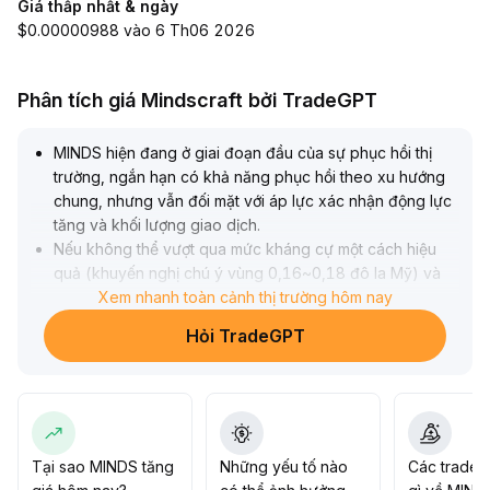
Giá thấp nhất & ngày
$0.00000988 vào 6 Th06 2026
Phân tích giá Mindscraft bởi TradeGPT
MINDS hiện đang ở giai đoạn đầu của sự phục hồi thị
trường, ngắn hạn có khả năng phục hồi theo xu hướng
chung, nhưng vẫn đối mặt với áp lực xác nhận động lực
tăng và khối lượng giao dịch
.
Nếu không thể vượt qua mức kháng cự một cách hiệu
quả (khuyến nghị chú ý vùng 0,16~0,18 đô la Mỹ) và
thiếu sự phối hợp giữa giá và khối lượng, giá có thể quay
Xem nhanh toàn cảnh thị trường hôm nay
trở lại mức hỗ trợ quan trọng (0,13~0,14 đô la Mỹ) và
Hỏi TradeGPT
duy trì dao động trong vùng này
.
Khuyến nghị kiểm soát tỷ lệ nắm giữ, theo dõi sát diễn
biến khối lượng và chỉ báo kỹ thuật, chỉ nên tăng vị thế
khi xu hướng rõ ràng và có dấu hiệu bứt phá với khối
lượng lớn
.
Tại sao MINDS tăng
Những yếu tố nào
Các trader