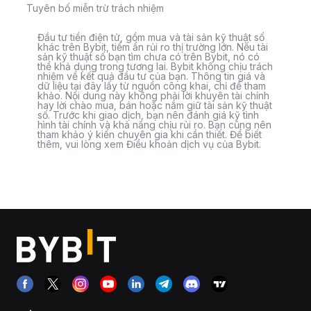
Tuyên bố miễn trừ trách nhiệm
Đầu tư tiền điện tử, gồm mua và tài sản kỹ thuật số
khác trên Bybit, tiềm ẩn rủi ro thị trường lớn. Nếu tài
sản kỹ thuật số bạn tìm chưa có trên Bybit, nó có
thể khả dụng trong tương lai. Bybit không chịu trách
nhiệm về kết quả đầu tư của bạn. Thông tin giá và
dữ liệu tại đây lấy từ nguồn công khai, chỉ để tham
khảo. Nội dung này không phải lời khuyên tài chính
hay lời chào mua, bán hoặc nắm giữ tài sản kỹ thuật
số. Trước khi giao dịch, bạn nên đánh giá kỹ tình
hình tài chính và khả năng chịu rủi ro. Bạn cũng nên
tham khảo ý kiến chuyên gia khi cần thiết. Để biết
thêm, vui lòng xem Điều khoản dịch vụ của Bybit.