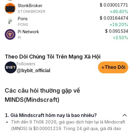
$
0.03001771
StonkBroker
+49.40%
STONKBROKER
$
0.03164474
Pons
+19.20%
PONS
$
0.091534
Pi Network
+3.50%
PI
Theo Dõi Chúng Tôi Trên Mạng Xã Hội
Followers
+
Theo Dõi
@bybit_official
Các câu hỏi thường gặp về
MINDS(Mindscraft)
1. Giá Mindscraft hôm nay là bao nhiêu?
Tính đến 9 Th08 2026, giá giao dịch hiện tại là Mindscraft
(MINDS) là $0.00001219. Trong 24 giờ qua, giá đã dao