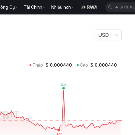
ông Cụ
Tài Chính
Nhiều hơn
🔥
BTC/US
USD
Thấp
$
0.000440
Cao
$
0.000440