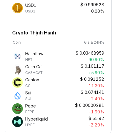
$
0.999628
USD1
0.00%
USD1
Crypto Thịnh Hành
Coin
Giá & 24H%
$
0.03468959
Hashflow
+90.90%
HFT
$
0.101117
Cash Cat
+5.90%
CASHCAT
$
0.091252
Canton
-11.30%
CC
$
0.674141
Sui
-2.40%
SUI
$
0.00000281
Pepe
-1.90%
PEPE
$
55.92
Hyperliquid
-2.20%
HYPE