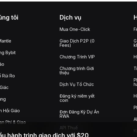
ng tôi
Dịch vụ
Mua One-Click
F
antle
Giao Dịch P2P (0
G
Fees)
k
g Bybit
Chương Trình VIP
H
áo
Chương trình Giới
T
thiệu
 Rủi Ro
P
Dịch Vụ Tổ Chức
h
Giác
Đăng ký niêm yết
H
ụng
coin
P
n Hồi Giáo
Đơn Đăng Ký Dự Án
RWA
A
n Phí & Giao
API Thuế
K
ầu hành trình giao dịch với $20