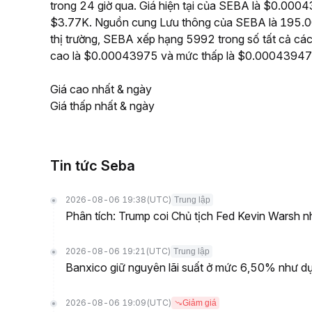
trong 24 giờ qua. Giá hiện tại của SEBA là $0.00043
$3.77K. Nguồn cung Lưu thông của SEBA là 195.00
thị trường, SEBA xếp hạng 5992 trong số tất cả các
cao là $0.00043975 và mức thấp là $0.00043947
Giá cao nhất & ngày
Giá thấp nhất & ngày
Tin tức Seba
2026-08-06 19:38
(UTC)
Trung lập
Phân tích: Trump coi Chủ tịch Fed Kevin Warsh nh
2026-08-06 19:21
(UTC)
Trung lập
Banxico giữ nguyên lãi suất ở mức 6,50% như dự
2026-08-06 19:09
(UTC)
Giảm giá