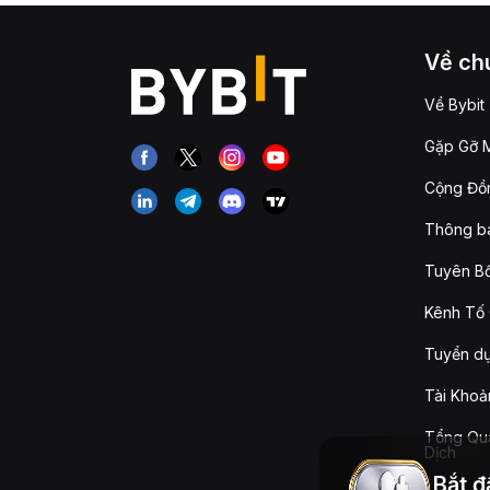
Về chú
Về Bybit
Gặp Gỡ M
Cộng Đồn
Thông b
Tuyên Bố
Kênh Tố 
Tuyển d
Tài Khoả
Tổng Qua
Dịch
Bắt đ