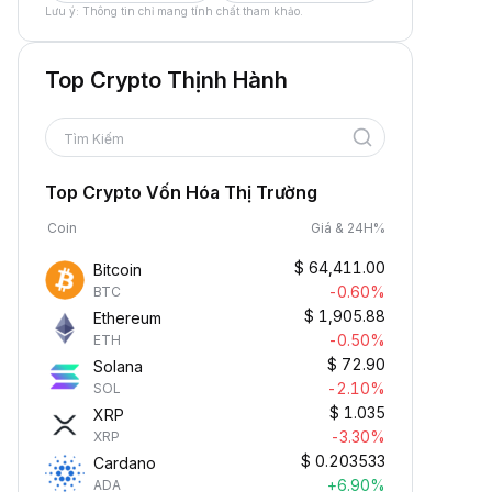
Lưu ý: Thông tin chỉ mang tính chất tham khảo.
Top Crypto Thịnh Hành
Tìm Kiếm
Top Crypto Vốn Hóa Thị Trường
Coin
Giá & 24H%
$
64,411.00
Bitcoin
-0.60%
BTC
$
1,905.88
Ethereum
-0.50%
ETH
$
72.90
Solana
-2.10%
SOL
$
1.035
XRP
-3.30%
XRP
$
0.203533
Cardano
+6.90%
ADA