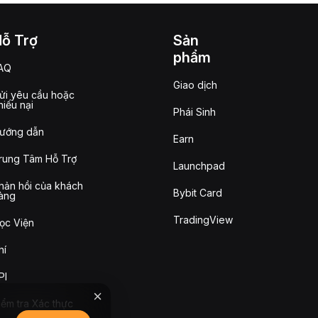
Hỗ Trợ
Sản
phẩm
AQ
Giao dịch
ửi yêu cầu hoặc
hiếu nại
Phái Sinh
ướng dẫn
Earn
rung Tâm Hỗ Trợ
Launchpad
hản hồi của khách
Bybit Card
àng
TradingView
ọc Viện
hí
PI
iểm tra Xác thực