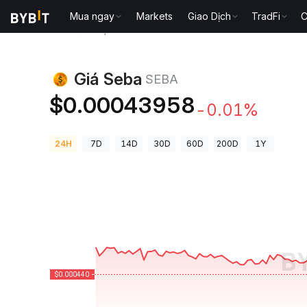
Mua ngay
Markets
Giao Dịch
TradFi
C
Giá Tiền Điện Tử
Giá Seba SEBA
Giá Seba
SEBA
$0.00043958
-0.01%
24H
7D
14D
30D
60D
200D
1Y