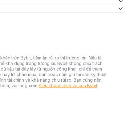
hác trên Bybit, tiềm ẩn rủi ro thị trường lớn. Nếu tài
thể khả dụng trong tương lai. Bybit không chịu trách
dữ liệu tại đây lấy từ nguồn công khai, chỉ để tham
h hay lời chào mua, bán hoặc nắm giữ tài sản kỹ thuật
ình tài chính và khả năng chịu rủi ro. Bạn cũng nên
 thêm, vui lòng xem
Điều khoản dịch vụ của Bybit
.