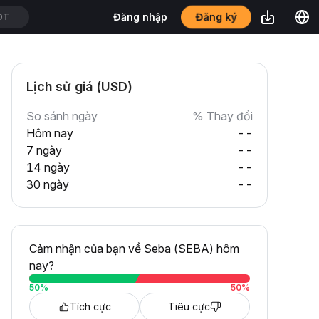
Đăng ký
Đăng nhập
DT
Lịch sử giá (USD)
So sánh ngày
% Thay đổi
Hôm nay
--
7 ngày
--
14 ngày
--
30 ngày
--
Cảm nhận của bạn về Seba (SEBA) hôm
nay?
50
%
50
%
Tích cực
Tiêu cực