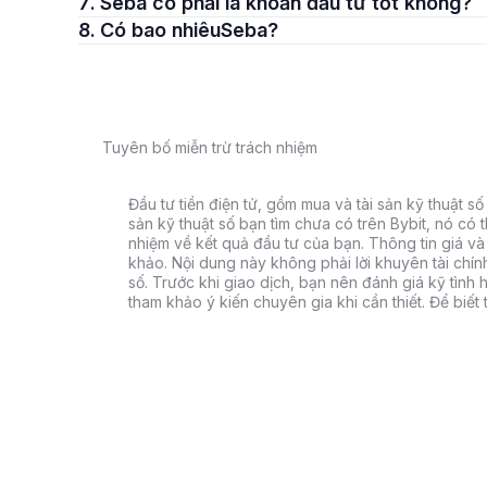
7. Seba có phải là khoản đầu tư tốt không?
8. Có bao nhiêuSeba?
Tuyên bố miễn trừ trách nhiệm
Đầu tư tiền điện tử, gồm mua và tài sản kỹ thuật số k
sản kỹ thuật số bạn tìm chưa có trên Bybit, nó có 
nhiệm về kết quả đầu tư của bạn. Thông tin giá và 
khảo. Nội dung này không phải lời khuyên tài chín
số. Trước khi giao dịch, bạn nên đánh giá kỹ tình h
tham khảo ý kiến chuyên gia khi cần thiết. Để biết