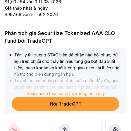
$1,032.64 vào 3 Th08 2026
Giá thấp nhất & ngày
$997.66 vào 5 Th02 2026
Phân tích giá Securitize Tokenized AAA CLO
Fund bởi TradeGPT
Tâm lý thị trường STAC hiện đã phần nào hồi phục, dữ
liệu trên chuỗi cho thấy tín hiệu tăng giá bắt đầu xuất
hiện, thanh khoản và khối lượng giao dịch cải thiện nhẹ
hỗ trợ cho biến động ngắn hạn
.
Tuy nhiên, xu hướng chưa được xác nhận đầy đủ, giai
đoạn này đà tăng chủ yếu mang tính đầu cơ phục hồi
.
Về giao dịch, đề xuất chú ý đến việc phá vỡ các mức
Xem nhanh toàn cảnh thị trường hôm nay
kháng cự quan trọng kết hợp với khối lượng giao dịch,
Hỏi TradeGPT
giữ vị thế nhỏ trước khi xác nhận, đặt điểm cắt lỗ rõ ràng
để phòng rủi ro phá vỡ giả, tuyệt đối không chạy theo
giá quá cao một cách mù quáng
.
Chiến lược trung hạn căn cứ vào sự xuất hiện của tín