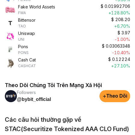
$
0.01992706
Fake World Assets
+128.80%
FWA
$
208.20
Bittensor
+6.70%
TAO
$
3.97
Uniswap
-1.00%
UNI
$
0.03063348
Pons
-10.40%
PONS
$
0.12224
Cash Cat
+27.10%
CASHCAT
Theo Dõi Chúng Tôi Trên Mạng Xã Hội
Followers
+
Theo Dõi
@bybit_official
Các câu hỏi thường gặp về
STAC(Securitize Tokenized AAA CLO Fund)