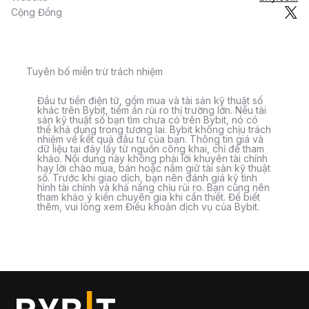
Cộng Đồng
Tuyên bố miễn trừ trách nhiệm
Đầu tư tiền điện tử, gồm mua và tài sản kỹ thuật số
khác trên Bybit, tiềm ẩn rủi ro thị trường lớn. Nếu tài
sản kỹ thuật số bạn tìm chưa có trên Bybit, nó có
thể khả dụng trong tương lai. Bybit không chịu trách
nhiệm về kết quả đầu tư của bạn. Thông tin giá và
dữ liệu tại đây lấy từ nguồn công khai, chỉ để tham
khảo. Nội dung này không phải lời khuyên tài chính
hay lời chào mua, bán hoặc nắm giữ tài sản kỹ thuật
số. Trước khi giao dịch, bạn nên đánh giá kỹ tình
hình tài chính và khả năng chịu rủi ro. Bạn cũng nên
tham khảo ý kiến chuyên gia khi cần thiết. Để biết
thêm, vui lòng xem Điều khoản dịch vụ của Bybit.