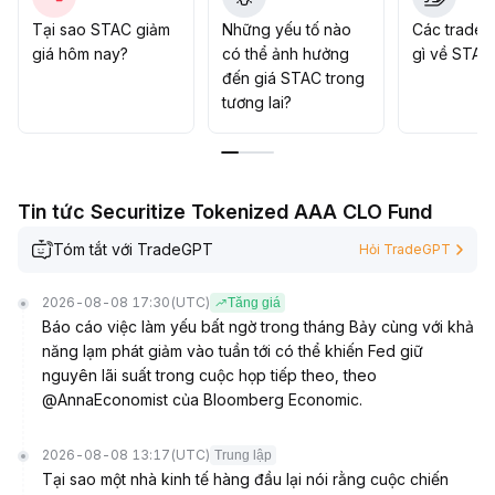
hiệu cấu trúc, kiểm soát tỷ trọng và rủi ro
.
Tại sao STAC giảm
Những yếu tố nào
Các trader
giá hôm nay?
có thể ảnh hưởng
gì về STAC
đến giá STAC trong
tương lai?
Tin tức Securitize Tokenized AAA CLO Fund
Tóm tắt với TradeGPT
Hỏi TradeGPT
2026-08-08 17:30
(UTC)
Tăng giá
Báo cáo việc làm yếu bất ngờ trong tháng Bảy cùng với khả
năng lạm phát giảm vào tuần tới có thể khiến Fed giữ
nguyên lãi suất trong cuộc họp tiếp theo, theo
@AnnaEconomist của Bloomberg Economic.
2026-08-08 13:17
(UTC)
Trung lập
Tại sao một nhà kinh tế hàng đầu lại nói rằng cuộc chiến