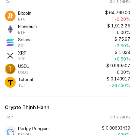
Coin
Giá & 24H%
$
64,769.00
Bitcoin
-0.20%
BTC
$
1,912.25
Ethereum
0.00%
ETH
$
75.97
Solana
+2.80%
SOL
$
1.038
XRP
+0.50%
XRP
$
0.999507
USD1
0.00%
USD1
$
0.143917
Tutorial
+267.30%
TUT
Crypto Thịnh Hành
Coin
Giá & 24H%
$
0.00633439
Pudgy Penguins
+3.30%
PENGU