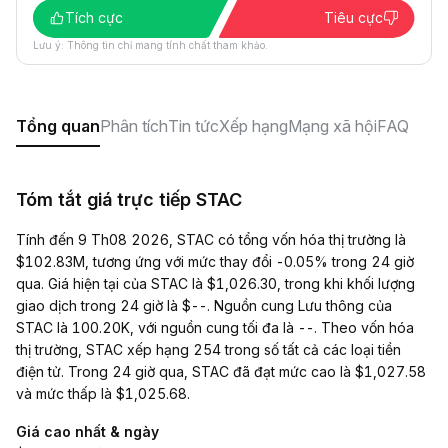
Tích cực
Tiêu cực
Lưu ý: Thông tin chỉ mang tính chất tham khảo.
Tổng quan
Phân tích
Tin tức
Xếp hạng
Mạng xã hội
FAQ
Tóm tắt giá trực tiếp STAC
Tính đến 9 Th08 2026, STAC có tổng vốn hóa thị trường là
$102.83M, tương ứng với mức thay đổi -0.05% trong 24 giờ
qua. Giá hiện tại của STAC là $1,026.30, trong khi khối lượng
giao dịch trong 24 giờ là $--. Nguồn cung Lưu thông của
STAC là 100.20K, với nguồn cung tối đa là --. Theo vốn hóa
thị trường, STAC xếp hạng 254 trong số tất cả các loại tiền
điện tử. Trong 24 giờ qua, STAC đã đạt mức cao là $1,027.58
và mức thấp là $1,025.68.
Giá cao nhất & ngày