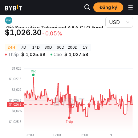
Đăng ký
Giá Tiền Điện Tử
Giá Securitize Tokenized AAA CLO Fund STAC
USD
Giá Securitize Tokenized AAA CLO Fund
$1,026.30
-0.05%
STAC
24H
7D
14D
30D
60D
200D
1Y
Thấp
$
1,025.68
Cao
$
1,027.58