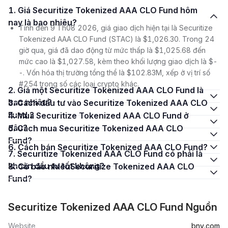
1. Giá Securitize Tokenized AAA CLO Fund hôm
nay là bao nhiêu?
Tính đến 9 Th08 2026, giá giao dịch hiện tại là Securitize
Tokenized AAA CLO Fund (STAC) là $1,026.30. Trong 24
giờ qua, giá đã dao động từ mức thấp là $1,025.68 đến
mức cao là $1,027.58, kèm theo khối lượng giao dịch là $-
-. Vốn hóa thị trường tổng thể là $102.83M, xếp ở vị trí số
#254 trong số các loại crypto khác.
2. Giá một Securitize Tokenized AAA CLO Fund là
bao nhiêu?
3. Cách đầu tư vào Securitize Tokenized AAA CLO
Fund ?
4. Mua Securitize Tokenized AAA CLO Fund ở
đâu?
5. Cách mua Securitize Tokenized AAA CLO
Fund?
6. Cách bán Securitize Tokenized AAA CLO Fund?
7. Securitize Tokenized AAA CLO Fund có phải là
khoản đầu tư tốt không?
8. Có bao nhiêuSecuritize Tokenized AAA CLO
Fund?
Securitize Tokenized AAA CLO Fund Nguồn
Website
bny.com