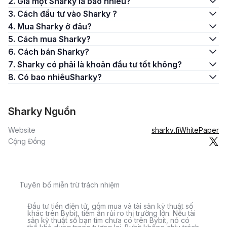
2. Giá một Sharky là bao nhiêu?
3. Cách đầu tư vào Sharky ?
4. Mua Sharky ở đâu?
5. Cách mua Sharky?
6. Cách bán Sharky?
7. Sharky có phải là khoản đầu tư tốt không?
8. Có bao nhiêuSharky?
Sharky Nguồn
Website
sharky.fi
WhitePaper
Cộng Đồng
Tuyên bố miễn trừ trách nhiệm
Đầu tư tiền điện tử, gồm mua và tài sản kỹ thuật số
khác trên Bybit, tiềm ẩn rủi ro thị trường lớn. Nếu tài
sản kỹ thuật số bạn tìm chưa có trên Bybit, nó có