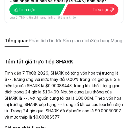
Cảm nhận của bạn về Sharky (SHARK) hôm nay?
Tích cực
Tiêu cực
Lưu ý: Thông tin chỉ mang tính chất tham khảo.
Tổng quan
Phân tích
Tin tức
Sàn giao dịch
Xếp hạng
Mạng xã
Tóm tắt giá trực tiếp SHARK
Tính đến 7 Th08 2026, SHARK có tổng vốn hóa thị trường là
$--, tương ứng với mức thay đổi 0.00% trong 24 giờ qua. Giá
hiện tại của SHARK là $0.00088443, trong khi khối lượng giao
dịch trong 24 giờ là $194.99. Nguồn cung Lưu thông của
SHARK là --, với nguồn cung tối đa là 100.00M. Theo vốn hóa
thị trường, SHARK xếp hạng -- trong số tất cả các loại tiền điện
tử. Trong 24 giờ qua, SHARK đã đạt mức cao là $0.00089397
và mức thấp là $0.00086577.
Giá cao nhất & ngày