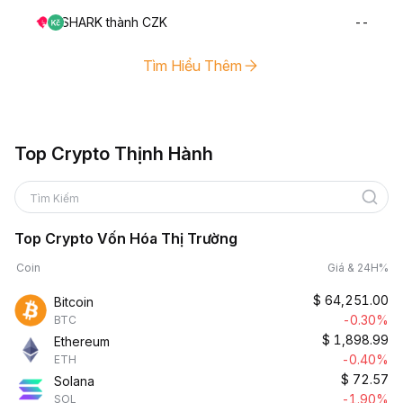
SHARK thành CZK
--
Tìm Hiểu Thêm
Top Crypto Thịnh Hành
Tìm Kiếm
Top Crypto Vốn Hóa Thị Trường
Coin
Giá & 24H%
$
64,251.00
Bitcoin
-0.30%
BTC
$
1,898.99
Ethereum
-0.40%
ETH
$
72.57
Solana
-1.90%
SOL