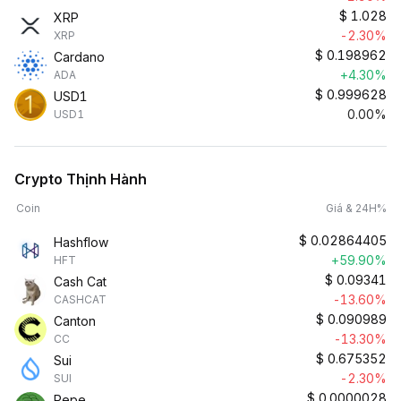
$
1.028
XRP
-2.30%
XRP
$
0.198962
Cardano
+4.30%
ADA
$
0.999628
USD1
0.00%
USD1
Crypto Thịnh Hành
Coin
Giá & 24H%
$
0.02864405
Hashflow
+59.90%
HFT
$
0.09341
Cash Cat
-13.60%
CASHCAT
$
0.090989
Canton
-13.30%
CC
$
0.675352
Sui
-2.30%
SUI
$
0.0000028
Pepe