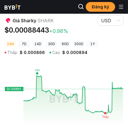
Đăng ký
Giá Tiền Điện Tử
Giá Sharky SHARK
Giá Sharky
SHARK
USD
$0.00088443
+0.98%
24H
7D
14D
30D
60D
200D
1Y
Thấp
$
0.000866
Cao
$
0.000894