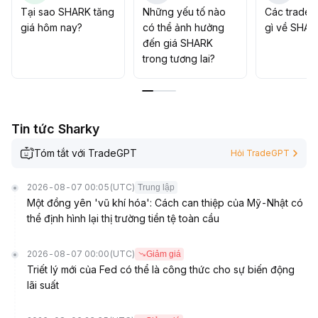
động cao tiềm tàng
.
Tại sao SHARK tăng
Những yếu tố nào
Các trader
giá hôm nay?
có thể ảnh hưởng
gì về SHAR
đến giá SHARK
trong tương lai?
Tin tức Sharky
Tóm tắt với TradeGPT
Hỏi TradeGPT
2026-08-07 00:05
(UTC)
Trung lập
Một đồng yên 'vũ khí hóa': Cách can thiệp của Mỹ-Nhật có
thể định hình lại thị trường tiền tệ toàn cầu
2026-08-07 00:00
(UTC)
Giảm giá
Triết lý mới của Fed có thể là công thức cho sự biến động
lãi suất