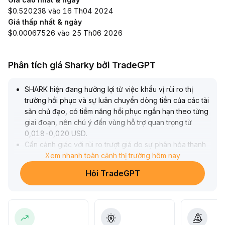
$0.520238 vào 16 Th04 2024
Giá thấp nhất & ngày
$0.00067526 vào 25 Th06 2026
Phân tích giá Sharky bởi TradeGPT
SHARK hiện đang hưởng lợi từ việc khẩu vị rủi ro thị
trường hồi phục và sự luân chuyển dòng tiền của các tài
sản chủ đạo, có tiềm năng hồi phục ngắn hạn theo từng
giai đoạn, nên chú ý đến vùng hỗ trợ quan trọng từ
0,018-0,020 USD
.
Cần cảnh giác với rủi ro trượt giá do sự phân hóa thanh
khoản thị trường; nếu dòng tiền hồi về hạn chế hoặc khối
Xem nhanh toàn cảnh thị trường hôm nay
lượng giao dịch không tăng, thì khó đảm bảo xu hướng
Hỏi TradeGPT
duy trì
.
Khuyến nghị nhà giao dịch theo dõi sát biến động khối
lượng giao dịch và độ sâu sổ lệnh, nên vào lệnh từng
phần khi thanh khoản ổn, kiểm soát chặt quy mô từng
lệnh, điều chỉnh vị thế linh hoạt để ứng phó với biến