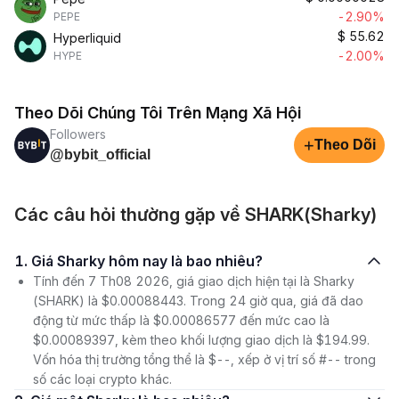
-2.90%
PEPE
$
55.62
Hyperliquid
-2.00%
HYPE
Theo Dõi Chúng Tôi Trên Mạng Xã Hội
Followers
+
Theo Dõi
@bybit_official
Các câu hỏi thường gặp về SHARK(Sharky)
1. Giá Sharky hôm nay là bao nhiêu?
Tính đến 7 Th08 2026, giá giao dịch hiện tại là Sharky
(SHARK) là $0.00088443. Trong 24 giờ qua, giá đã dao
động từ mức thấp là $0.00086577 đến mức cao là
$0.00089397, kèm theo khối lượng giao dịch là $194.99.
Vốn hóa thị trường tổng thể là $--, xếp ở vị trí số #-- trong
số các loại crypto khác.