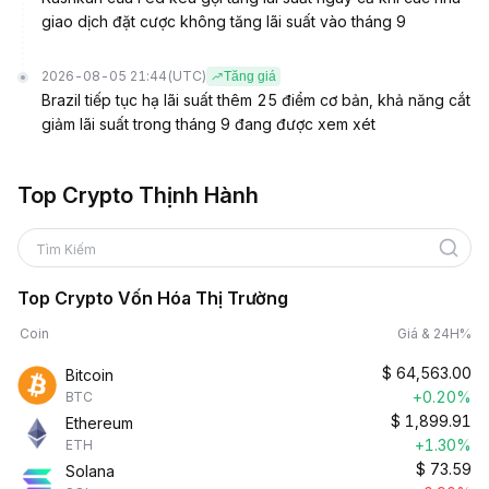
giao dịch đặt cược không tăng lãi suất vào tháng 9
2026-08-05 21:44
(UTC)
Tăng giá
Brazil tiếp tục hạ lãi suất thêm 25 điểm cơ bản, khả năng cắt
giảm lãi suất trong tháng 9 đang được xem xét
Top Crypto Thịnh Hành
Tìm Kiếm
Top Crypto Vốn Hóa Thị Trường
Coin
Giá & 24H%
$
64,563.00
Bitcoin
+0.20%
BTC
$
1,899.91
Ethereum
+1.30%
ETH
$
73.59
Solana