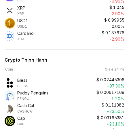
-0.90%
SOL
$
1.045
XRP
-2.90%
XRP
$
0.99955
USD1
0.00%
USD1
$
0.187676
Cardano
-2.90%
ADA
Crypto Thịnh Hành
Coin
Giá & 24H%
$
0.02445306
Bless
+97.30%
BLESS
$
0.00617169
Pudgy Penguins
+1.20%
PENGU
$
0.111382
Cash Cat
+23.50%
CASHCAT
$
0.03165381
Cap
+23.10%
CAP