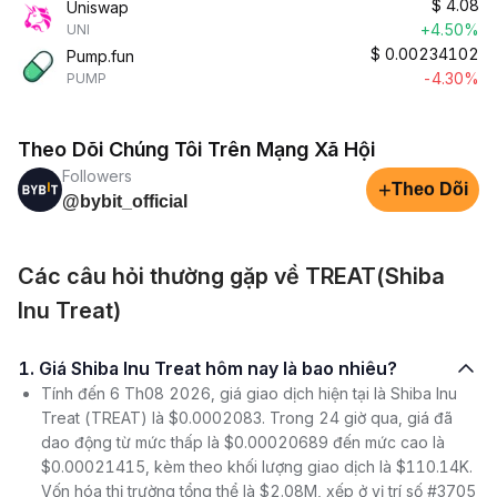
$
4.08
Uniswap
+4.50%
UNI
$
0.00234102
Pump.fun
-4.30%
PUMP
Theo Dõi Chúng Tôi Trên Mạng Xã Hội
Followers
+
Theo Dõi
@bybit_official
Các câu hỏi thường gặp về TREAT(Shiba
Inu Treat)
1. Giá Shiba Inu Treat hôm nay là bao nhiêu?
Tính đến 6 Th08 2026, giá giao dịch hiện tại là Shiba Inu
Treat (TREAT) là $0.0002083. Trong 24 giờ qua, giá đã
dao động từ mức thấp là $0.00020689 đến mức cao là
$0.00021415, kèm theo khối lượng giao dịch là $110.14K.
Vốn hóa thị trường tổng thể là $2.08M, xếp ở vị trí số #3705