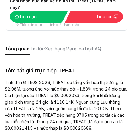
Cảm nhận của bạn về Shiba Inu Treat (TREAT) hôm
nay?
Tích cực
Tiêu cực
Lưu ý: Thông tin chỉ mang tính chất tham khảo.
Tổng quan
Tin tức
Xếp hạng
Mạng xã hội
FAQ
Tóm tắt giá trực tiếp TREAT
Tính đến 6 Th08 2026, TREAT có tổng vốn hóa thị trường là
$2.08M, tương ứng với mức thay đổi -1.83% trong 24 giờ qua.
Giá hiện tại của TREAT là $0.0002083, trong khi khối lượng
giao dịch trong 24 giờ là $110.14K. Nguồn cung Lưu thông
của TREAT là 2.15B, với nguồn cung tối đa là 10.00B. Theo
vốn hóa thị trường, TREAT xếp hạng 3705 trong số tất cả các
loại tiền điện tử. Trong 24 giờ qua, TREAT đã đạt mức cao là
$0.00021415 và mức thấp là $0.00020689.