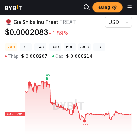
Đăng ký
Giá Tiền Điện Tử
Giá Shiba Inu Treat TREAT
Giá Shiba Inu Treat
TREAT
USD
$0.0002083
-1.89%
24H
7D
14D
30D
60D
200D
1Y
Thấp
$
0.000207
Cao
$
0.000214