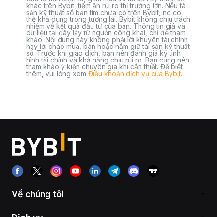
khác trên Bybit, tiềm ẩn rủi ro thị trường lớn. Nếu tài
sản kỹ thuật số bạn tìm chưa có trên Bybit, nó có
thể khả dụng trong tương lai. Bybit không chịu trách
nhiệm về kết quả đầu tư của bạn. Thông tin giá và
dữ liệu tại đây lấy từ nguồn công khai, chỉ để tham
khảo. Nội dung này không phải lời khuyên tài chính
hay lời chào mua, bán hoặc nắm giữ tài sản kỹ thuật
số. Trước khi giao dịch, bạn nên đánh giá kỹ tình
hình tài chính và khả năng chịu rủi ro. Bạn cũng nên
tham khảo ý kiến chuyên gia khi cần thiết. Để biết
thêm, vui lòng xem
Điều khoản dịch vụ của Bybit
.
Về chúng tôi