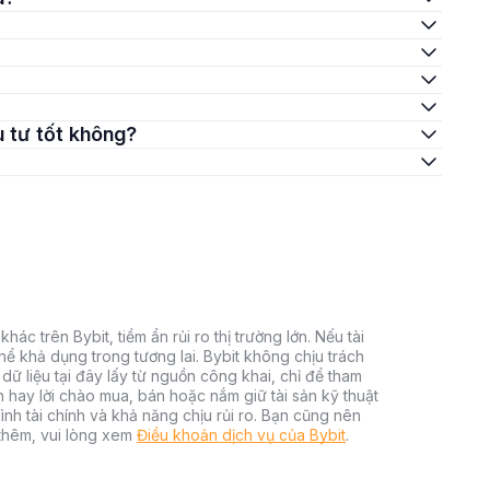
ầu tư tốt không?
hác trên Bybit, tiềm ẩn rủi ro thị trường lớn. Nếu tài
thể khả dụng trong tương lai. Bybit không chịu trách
dữ liệu tại đây lấy từ nguồn công khai, chỉ để tham
h hay lời chào mua, bán hoặc nắm giữ tài sản kỹ thuật
ình tài chính và khả năng chịu rủi ro. Bạn cũng nên
 thêm, vui lòng xem
Điều khoản dịch vụ của Bybit
.