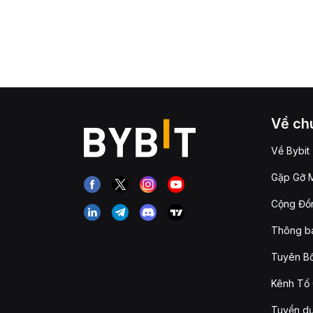
Về chú
Về Bybit
Gặp Gỡ M
Cộng Đồn
Thông b
Tuyên Bố
Kênh Tố 
Tuyển d