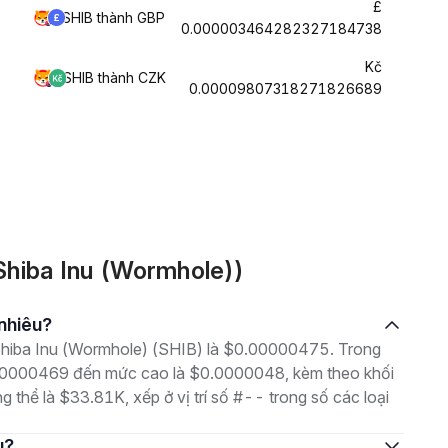
£
SHIB thành GBP
0.000003464282327184738
Kč
SHIB thành CZK
0.00009807318271826689
Shiba Inu (Wormhole))
 nhiêu?
à Shiba Inu (Wormhole) (SHIB) là $0.00000475. Trong
0.00000469 đến mức cao là $0.0000048, kèm theo khối
g thể là $33.81K, xếp ở vị trí số #-- trong số các loại
u?