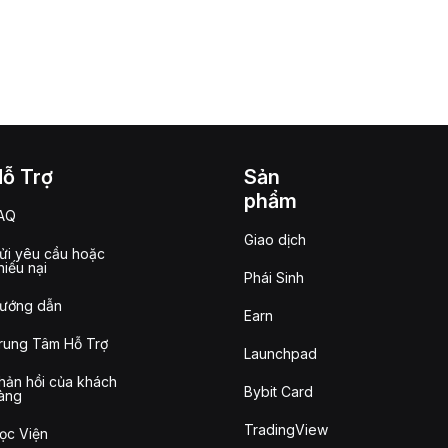
Hỗ Trợ
Sản
phẩm
AQ
Giao dịch
ửi yêu cầu hoặc
hiếu nại
Phái Sinh
ướng dẫn
Earn
rung Tâm Hỗ Trợ
Launchpad
hản hồi của khách
Bybit Card
àng
TradingView
ọc Viện