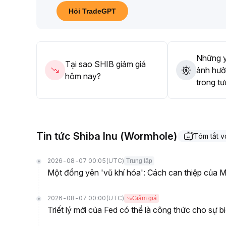
Nếu trong các tuần tới vượt lại 0
.
Hỏi TradeGPT
00000537 và khối lượng được giải phóng, sẽ xác nh
00000520 hoặc cao hơn nữa
.
Nhà đầu tư ngắn hạn nên ưu tiên phòng thủ, tránh
vốn trên chuỗi và kinh tế vĩ mô, nắm bắt cơ hội bố t
Những y
Tại sao SHIB giảm giá
ảnh hưở
hôm nay?
trong tư
Tin tức Shiba Inu (Wormhole)
Tóm tắt 
2026-08-07 00:05
(UTC)
Trung lập
Một đồng yên 'vũ khí hóa': Cách can thiệp của Mỹ
2026-08-07 00:00
(UTC)
Giảm giá
Triết lý mới của Fed có thể là công thức cho sự bi