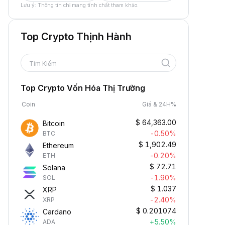
Lưu ý: Thông tin chỉ mang tính chất tham khảo.
Top Crypto Thịnh Hành
Tìm Kiếm
Top Crypto Vốn Hóa Thị Trường
Coin
Giá & 24H%
$
64,363.00
Bitcoin
-0.50%
BTC
$
1,902.49
Ethereum
-0.20%
ETH
$
72.71
Solana
-1.90%
SOL
$
1.037
XRP
-2.40%
XRP
$
0.201074
Cardano
+5.50%
ADA