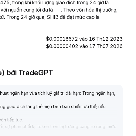
75, trong khi khối lượng giao dịch trong 24 giờ là
ới nguồn cung tối đa là --. Theo vốn hóa thị trường,
 tử. Trong 24 giờ qua, SHIB đã đạt mức cao là
$0.00018672 vào 16 Th12 2023
$0.00000402 vào 17 Th07 2026
e) bởi TradeGPT
huật ngắn hạn vừa tích luỹ giá trị dài hạn: Trong ngắn hạn,
ng giao dịch tăng thể hiện bên bán chiếm ưu thế; nếu
òn tiếp tục
.
, sự phân phối lại token trên thị trường càng rõ ràng, mức
hấp càng quyết liệt
.