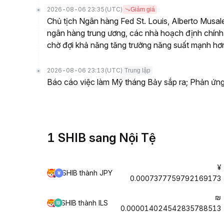
2026-08-06 23:35
(UTC)
Giảm giá
Chủ tịch Ngân hàng Fed St. Louis, Alberto Musal
ngân hàng trung ương, các nhà hoạch định chính
chờ đợi khả năng tăng trưởng năng suất mạnh hơ
2026-08-06 23:13
(UTC)
Trung lập
Báo cáo việc làm Mỹ tháng Bảy sắp ra; Phản ứng
1 SHIB sang Nội Tệ
¥
SHIB thành JPY
0.0007377759792169173
₪
SHIB thành ILS
0.000014024542835788513