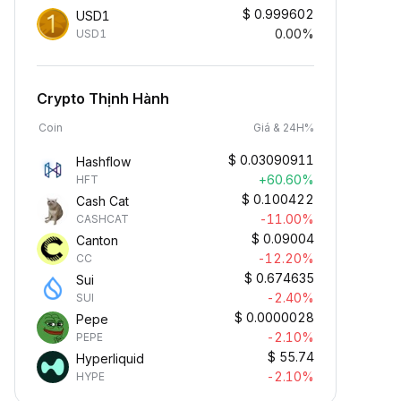
$
0.999602
USD1
0.00%
USD1
Crypto Thịnh Hành
Coin
Giá & 24H%
$
0.03090911
Hashflow
+60.60%
HFT
$
0.100422
Cash Cat
-11.00%
CASHCAT
$
0.09004
Canton
-12.20%
CC
$
0.674635
Sui
-2.40%
SUI
$
0.0000028
Pepe
-2.10%
PEPE
$
55.74
Hyperliquid
-2.10%
HYPE