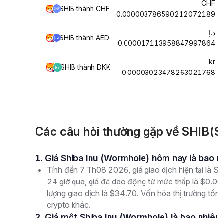
CHF
SHIB thành CHF
0.000003786590212072189
د.إ
SHIB thành AED
0.000017113958847997864
kr
SHIB thành DKK
0.00003023478263021768
Các câu hỏi thường gặp về SHIB(
1. Giá Shiba Inu (Wormhole) hôm nay là bao
Tính đến 7 Th08 2026, giá giao dịch hiện tại l
24 giờ qua, giá đã dao động từ mức thấp là $
lượng giao dịch là $34.70. Vốn hóa thị trường tổn
crypto khác.
2. Giá một Shiba Inu (Wormhole) là bao nhiê