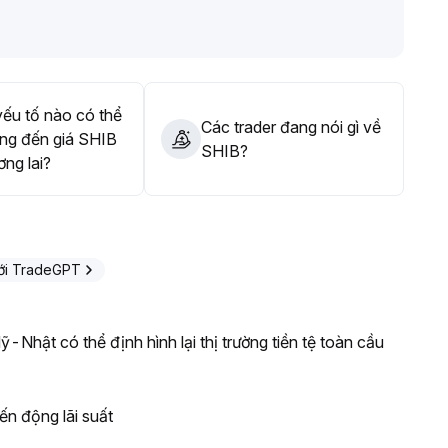
ận sự bứt phá giai đoạn, mục tiêu có thể hướng tới 0
.
 mua đuổi mù quáng; về dài hạn nên chú ý đến biến động
rí vùng lõi sau giai đoạn điều chỉnh sâu
.
ếu tố nào có thể
Các trader đang nói gì về
ng đến giá SHIB
SHIB?
ơng lai?
với TradeGPT
-Nhật có thể định hình lại thị trường tiền tệ toàn cầu
ến động lãi suất