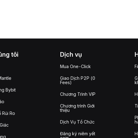
ng tôi
Dịch vụ
Mua One-Click
F
antle
Giao Dịch P2P (0
G
Fees)
k
g Bybit
Chương Trình VIP
H
áo
Chương trình Giới
T
thiệu
 Rủi Ro
P
Dịch Vụ Tổ Chức
h
Giác
Đăng ký niêm yết
H
ụng
coin