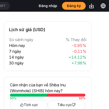
Đăng ký
Đăng nhập
DT
Lịch sử giá (USD)
So sánh ngày
% Thay đổi
Hôm nay
-0.95%
7 ngày
-0.11%
14 ngày
+14.12%
30 ngày
+7.98%
Cảm nhận của bạn về Shiba Inu
(Wormhole) (SHIB) hôm nay?
50
%
50
%
Tích cực
Tiêu cực