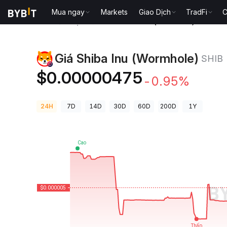
Mua ngay
Markets
Giao Dịch
TradFi
C
Giá Tiền Điện Tử
Giá Shiba Inu (Wormhole) SHIB
Giá Shiba Inu (Wormhole)
SHIB
$0.00000475
-0.95%
24H
7D
14D
30D
60D
200D
1Y