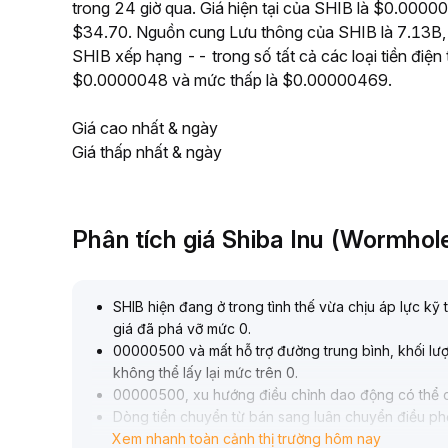
trong 24 giờ qua. Giá hiện tại của SHIB là $0.000004
$34.70. Nguồn cung Lưu thông của SHIB là 7.13B, v
SHIB xếp hạng -- trong số tất cả các loại tiền điện
$0.0000048 và mức thấp là $0.00000469.
Giá cao nhất & ngày
Giá thấp nhất & ngày
Phân tích giá Shiba Inu (Wormhol
SHIB hiện đang ở trong tình thế vừa chịu áp lực kỹ t
giá đã phá vỡ mức 0
.
00000500 và mất hỗ trợ đường trung bình, khối lượ
không thể lấy lại mức trên 0
.
00000500, xu hướng điều chỉnh dao động có thể c
Dòng tiền chuyển từ bán sang luân chuyển điều phối
Xem nhanh toàn cảnh thị trường hôm nay
độ hoạt động tăng phản ánh cuộc chơi ở vùng giá t