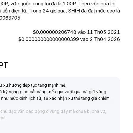
0P, với nguồn cung tối đa là 1.00P. Theo vốn hóa thị
 tiền điện tử. Trong 24 giờ qua, SHIH đã đạt mức cao là
00063705.
$0.000000206748 vào 11 Th05 2021
$0.000000000000000399 vào 2 Th04 2026
GPT
ệu xu hướng tiếp tục tăng mạnh mẽ
.
có kỳ vọng giao cắt vàng, nếu giá vượt qua và giữ vững
 như mức đỉnh lịch sử, sẽ xác nhận xu thế tăng giá chiếm
 số chủ đạo vẫn dao động ở vùng đáy mà chưa bị phá vỡ,
giá
.
ghiêm ngặt tại các vùng hỗ trợ quan trọng, khi giá gặp cản
ngắn hạn, nếu thị trường tiếp tục tăng ổn định có thể