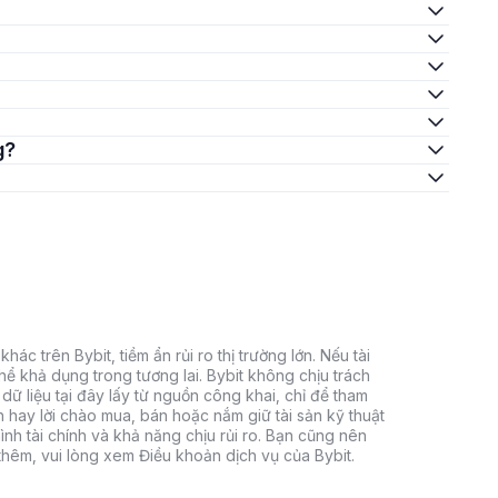
g?
hác trên Bybit, tiềm ẩn rủi ro thị trường lớn. Nếu tài
thể khả dụng trong tương lai. Bybit không chịu trách
dữ liệu tại đây lấy từ nguồn công khai, chỉ để tham
h hay lời chào mua, bán hoặc nắm giữ tài sản kỹ thuật
ình tài chính và khả năng chịu rủi ro. Bạn cũng nên
 thêm, vui lòng xem Điều khoản dịch vụ của Bybit.