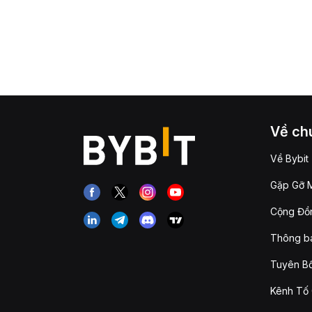
Về chú
Về Bybit
Gặp Gỡ M
Cộng Đồn
Thông b
Tuyên Bố
Kênh Tố 