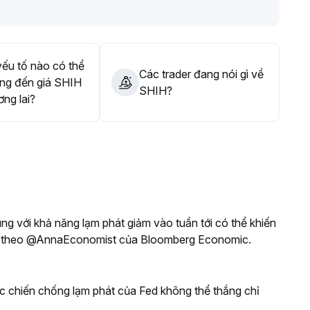
một cách chủ động và thận trọng
.
ếu tố nào có thể
Các trader đang nói gì về
ng đến giá SHIH
SHIH?
ơng lai?
ng với khả năng lạm phát giảm vào tuần tới có thể khiến
heo, theo @AnnaEconomist của Bloomberg Economic.
ộc chiến chống lạm phát của Fed không thể thắng chỉ