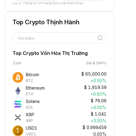
Lưu ý: Thông tin chỉ mang tính chất tham khảo.
Top Crypto Thịnh Hành
Tìm Kiếm
Top Crypto Vốn Hóa Thị Trường
Coin
Giá & 24H%
$
65,000.00
Bitcoin
+0.50%
BTC
$
1,919.59
Ethereum
+0.80%
ETH
$
76.06
Solana
+4.00%
SOL
$
1.041
XRP
+3.00%
XRP
$
0.999459
USD1
0.00%
USD1