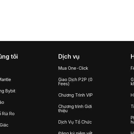
ng tôi
Dịch vụ
Mua One-Click
F
antle
Giao Dịch P2P (0
G
Fees)
k
g Bybit
Chương Trình VIP
H
áo
Chương trình Giới
T
thiệu
 Rủi Ro
P
Dịch Vụ Tổ Chức
h
Giác
Đăng ký niêm yết
H