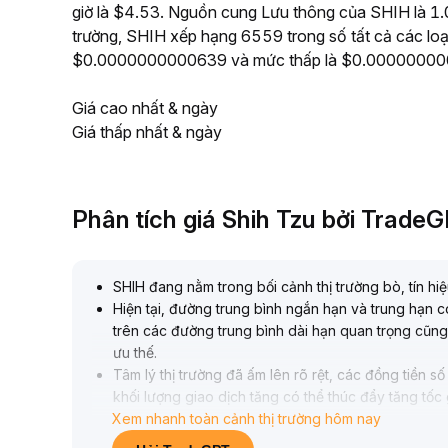
giờ là $4.53. Nguồn cung Lưu thông của SHIH là 1.0
trường, SHIH xếp hạng 6559 trong số tất cả các loại
$0.0000000000639 và mức thấp là $0.0000000
Giá cao nhất & ngày
Giá thấp nhất & ngày
Phân tích giá Shih Tzu bởi Trade
SHIH đang nằm trong bối cảnh thị trường bò, tín hi
Hiện tại, đường trung bình ngắn hạn và trung hạn 
trên các đường trung bình dài hạn quan trọng cũng
ưu thế
.
Tâm lý thị trường đã ấm lên rõ rệt, các đồng tiền
khối lượng giao dịch tăng có thể thúc đẩy tăng tốc 
Xem nhanh toàn cảnh thị trường hôm nay
Chiến lược đề xuất phân bổ từng phần, đặt cắt lỗ n
ở vùng cao có thể hiện thực hóa một phần lợi nhuận 