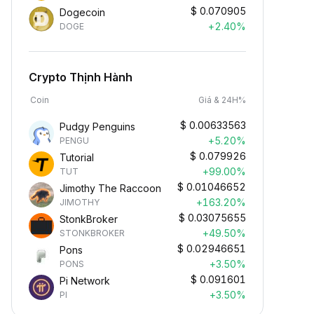
$
0.070905
Dogecoin
+2.40%
DOGE
Crypto Thịnh Hành
Coin
Giá & 24H%
$
0.00633563
Pudgy Penguins
+5.20%
PENGU
$
0.079926
Tutorial
+99.00%
TUT
$
0.01046652
Jimothy The Raccoon
+163.20%
JIMOTHY
$
0.03075655
StonkBroker
+49.50%
STONKBROKER
$
0.02946651
Pons
+3.50%
PONS
$
0.091601
Pi Network
+3.50%
PI