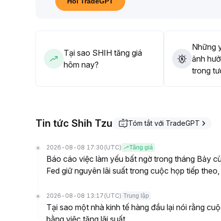
Hỏi TradeGPT
nâng thêm tỷ trọng
.
Tổng thể, nên đi theo xu thế, bố trí tăng tỷ trọng 
Những y
Tại sao SHIH tăng giá
ảnh hưở
hôm nay?
trong tư
Tin tức Shih Tzu
Tóm tắt với TradeGPT
2026-08-08 17:30
(UTC)
Tăng giá
Báo cáo việc làm yếu bất ngờ trong tháng Bảy cù
Fed giữ nguyên lãi suất trong cuộc họp tiếp t
2026-08-08 13:17
(UTC)
Trung lập
Tại sao một nhà kinh tế hàng đầu lại nói rằng cu
bằng việc tăng lãi suất