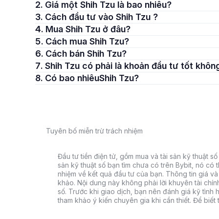
2. Giá một Shih Tzu là bao nhiêu?
3. Cách đầu tư vào Shih Tzu ?
4. Mua Shih Tzu ở đâu?
5. Cách mua Shih Tzu?
6. Cách bán Shih Tzu?
7. Shih Tzu có phải là khoản đầu tư tốt khôn
8. Có bao nhiêuShih Tzu?
Tuyên bố miễn trừ trách nhiệm
Đầu tư tiền điện tử, gồm mua và tài sản kỹ thuật số k
sản kỹ thuật số bạn tìm chưa có trên Bybit, nó có 
nhiệm về kết quả đầu tư của bạn. Thông tin giá và 
khảo. Nội dung này không phải lời khuyên tài chín
số. Trước khi giao dịch, bạn nên đánh giá kỹ tình h
tham khảo ý kiến chuyên gia khi cần thiết. Để biết