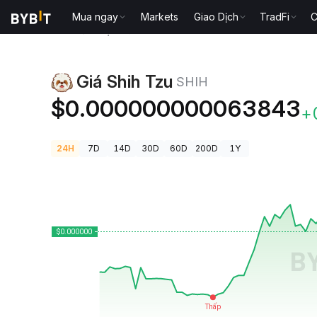
Mua ngay
Markets
Giao Dịch
TradFi
C
Giá Tiền Điện Tử
Giá Shih Tzu SHIH
Giá Shih Tzu
SHIH
$0.000000000063843
+
24H
7D
14D
30D
60D
200D
1Y