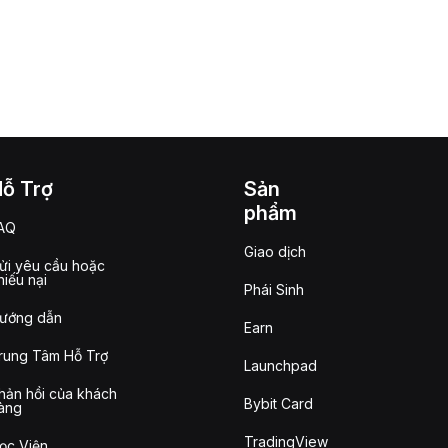
Hỗ Trợ
Sản
phẩm
AQ
Giao dịch
ửi yêu cầu hoặc
hiếu nại
Phái Sinh
ướng dẫn
Earn
rung Tâm Hỗ Trợ
Launchpad
hản hồi của khách
Bybit Card
àng
TradingView
ọc Viện