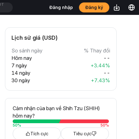
Đăng ký
Đăng nhập
DT
Lịch sử giá (USD)
So sánh ngày
% Thay đổi
Hôm nay
--
7 ngày
+3.44%
14 ngày
--
30 ngày
+7.43%
Cảm nhận của bạn về Shih Tzu (SHIH)
hôm nay?
50
%
50
%
Tích cực
Tiêu cực