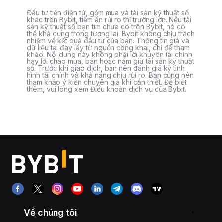
Đầu tư tiền điện tử, gồm mua và tài sản kỹ thuật số
khác trên Bybit, tiềm ẩn rủi ro thị trường lớn. Nếu tài
sản kỹ thuật số bạn tìm chưa có trên Bybit, nó có
thể khả dụng trong tương lai. Bybit không chịu trách
nhiệm về kết quả đầu tư của bạn. Thông tin giá và
dữ liệu tại đây lấy từ nguồn công khai, chỉ để tham
khảo. Nội dung này không phải lời khuyên tài chính
hay lời chào mua, bán hoặc nắm giữ tài sản kỹ thuật
số. Trước khi giao dịch, bạn nên đánh giá kỹ tình
hình tài chính và khả năng chịu rủi ro. Bạn cũng nên
tham khảo ý kiến chuyên gia khi cần thiết. Để biết
thêm, vui lòng xem Điều khoản dịch vụ của Bybit.
Về chúng tôi