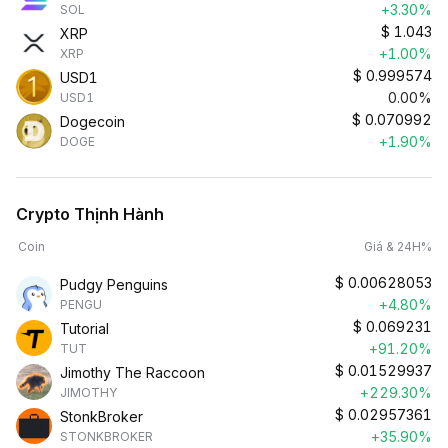
+3.30%
SOL
$
1.043
XRP
+1.00%
XRP
$
0.999574
USD1
0.00%
USD1
$
0.070992
Dogecoin
+1.90%
DOGE
Crypto Thịnh Hành
Coin
Giá & 24H%
$
0.00628053
Pudgy Penguins
+4.80%
PENGU
$
0.069231
Tutorial
+91.20%
TUT
$
0.01529937
Jimothy The Raccoon
+229.30%
JIMOTHY
$
0.02957361
StonkBroker
+35.90%
STONKBROKER