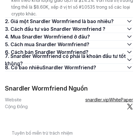
kèm theo khối lượng giao dịch là $14.24. Vốn hóa thị trường
tổng thể là $8.60K, xếp ở vị trí số #10535 trong số các loại
crypto khác.
2. Giá một Snardler Wormfriend là bao nhiêu?
3. Cách đầu tư vào Snardler Wormfriend ?
4. Mua Snardler Wormfriend ở đâu?
5. Cách mua Snardler Wormfriend?
6. Cách bán Snardler Wormfriend?
7. Snardler Wormfriend có phải là khoản đầu tư tốt
không?
8. Có bao nhiêuSnardler Wormfriend?
Snardler Wormfriend Nguồn
Website
snardler.vip
WhitePaper
Cộng Đồng
Tuyên bố miễn trừ trách nhiệm