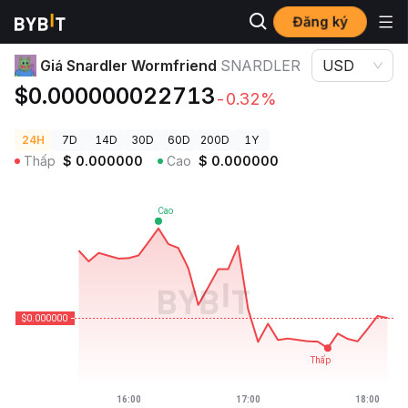
Đăng ký
Giá Tiền Điện Tử
Giá Snardler Wormfriend SNARDLER
Giá Snardler Wormfriend
SNARDLER
USD
$0.000000022713
-0.32%
24H
7D
14D
30D
60D
200D
1Y
Thấp
$
0.000000
Cao
$
0.000000