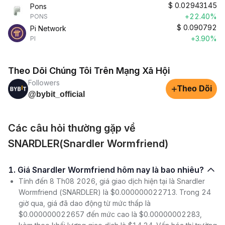
$
0.02943145
Pons
+22.40%
PONS
$
0.090792
Pi Network
+3.90%
PI
Theo Dõi Chúng Tôi Trên Mạng Xã Hội
Followers
+
Theo Dõi
@bybit_official
Các câu hỏi thường gặp về
SNARDLER(Snardler Wormfriend)
1. Giá Snardler Wormfriend hôm nay là bao nhiêu?
Tính đến 8 Th08 2026, giá giao dịch hiện tại là Snardler
Wormfriend (SNARDLER) là $0.000000022713. Trong 24
giờ qua, giá đã dao động từ mức thấp là
$0.000000022657 đến mức cao là $0.00000002283,