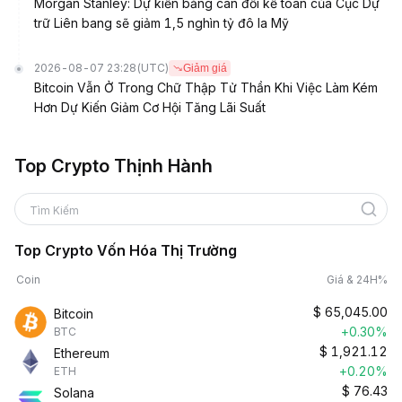
Morgan Stanley: Dự kiến bảng cân đối kế toán của Cục Dự
trữ Liên bang sẽ giảm 1,5 nghìn tỷ đô la Mỹ
2026-08-07 23:28
(UTC)
Giảm giá
Bitcoin Vẫn Ở Trong Chữ Thập Tử Thần Khi Việc Làm Kém
Hơn Dự Kiến Giảm Cơ Hội Tăng Lãi Suất
Top Crypto Thịnh Hành
Tìm Kiếm
Top Crypto Vốn Hóa Thị Trường
Coin
Giá & 24H%
$
65,045.00
Bitcoin
+0.30%
BTC
$
1,921.12
Ethereum
+0.20%
ETH
$
76.43
Solana