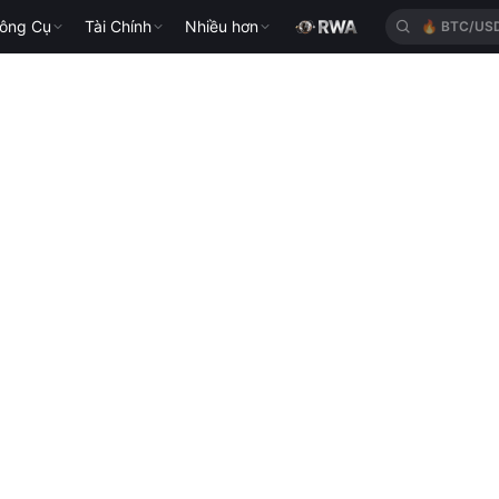
ông Cụ
Tài Chính
Nhiều hơn
🔥
BTC/US