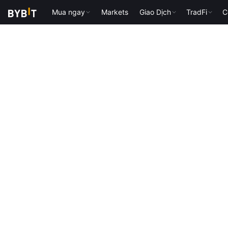
Mua ngay
Markets
Giao Dịch
TradFi
C