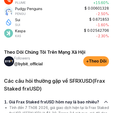
+15.60%
PLUME
$
0.00601328
Pudgy Penguins
-2.50%
PENGU
$
0.671853
Sui
-1.60%
SUI
$
0.02542706
Kaspa
-2.30%
KAS
Theo Dõi Chúng Tôi Trên Mạng Xã Hội
Followers
+
Theo Dõi
@bybit_official
Các câu hỏi thường gặp về SFRXUSD(Frax
Staked frxUSD)
1. Giá Frax Staked frxUSD hôm nay là bao nhiêu?
Tính đến 7 Th08 2026, giá giao dịch hiện tại là Frax Staked