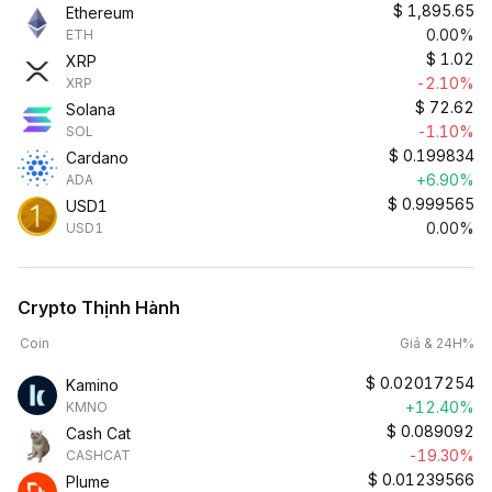
$
1,895.65
Ethereum
0.00%
ETH
$
1.02
XRP
-2.10%
XRP
$
72.62
Solana
-1.10%
SOL
$
0.199834
Cardano
+6.90%
ADA
$
0.999565
USD1
0.00%
USD1
Crypto Thịnh Hành
Coin
Giá & 24H%
$
0.02017254
Kamino
+12.40%
KMNO
$
0.089092
Cash Cat
-19.30%
CASHCAT
$
0.01239566
Plume