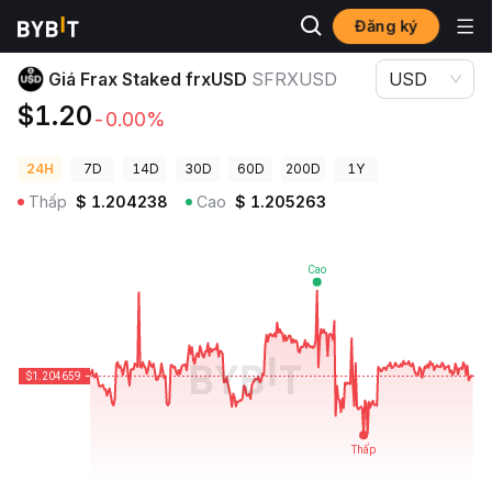
Đăng ký
Giá Tiền Điện Tử
Giá Frax Staked frxUSD SFRXUSD
Giá Frax Staked frxUSD
SFRXUSD
USD
$1.20
-0.00%
24H
7D
14D
30D
60D
200D
1Y
Thấp
$
1.204238
Cao
$
1.205263