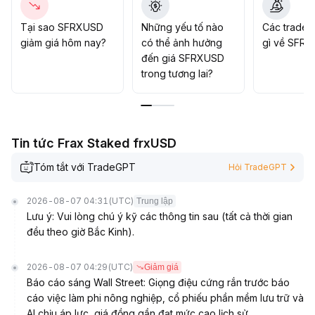
trọng thấp, chốt lời rõ ràng, còn chiến lược dài hạn vẫn
nên thận trọng quan sát, chờ tín hiệu cải thiện nền tảng
.
Tại sao SFRXUSD
Những yếu tố nào
Các trader
giảm giá hôm nay?
có thể ảnh hưởng
gì về SFR
đến giá SFRXUSD
trong tương lai?
Tin tức Frax Staked frxUSD
Tóm tắt với TradeGPT
Hỏi TradeGPT
2026-08-07 04:31
(UTC)
Trung lập
Lưu ý: Vui lòng chú ý kỹ các thông tin sau (tất cả thời gian
đều theo giờ Bắc Kinh).
2026-08-07 04:29
(UTC)
Giảm giá
Báo cáo sáng Wall Street: Giọng điệu cứng rắn trước báo
cáo việc làm phi nông nghiệp, cổ phiếu phần mềm lưu trữ và
AI chịu áp lực, giá đồng gần đạt mức cao lịch sử.