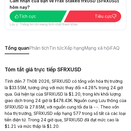
Cảm nhận của bạn về Frax Staked frxUSD (SFRXUSD)
hôm nay?
Tích cực
Tiêu cực
Lưu ý: Thông tin chỉ mang tính chất tham khảo.
Tổng quan
Phân tích
Tin tức
Xếp hạng
Mạng xã hội
FAQ
Tóm tắt giá trực tiếp SFRXUSD
Tính đến 7 Th08 2026, SFRXUSD có tổng vốn hóa thị trường
là $33.55M, tương ứng với mức thay đổi +4.28% trong 24 giờ
qua. Giá hiện tại của SFRXUSD là $1.20, trong khi khối lượng
giao dịch trong 24 giờ là $478.43K. Nguồn cung Lưu thông của
SFRXUSD là 27.85M, với nguồn cung tối đa là --. Theo vốn
hóa thị trường, SFRXUSD xếp hạng 577 trong số tất cả các loại
tiền điện tử. Trong 24 giờ qua, SFRXUSD đã đạt mức cao là
$1.21 và mức thấp là $1.20.