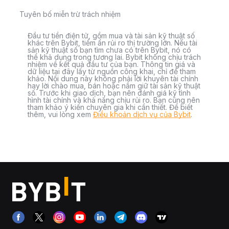
Tuyên bố miễn trừ trách nhiệm
Đầu tư tiền điện tử, gồm mua và tài sản kỹ thuật số
khác trên Bybit, tiềm ẩn rủi ro thị trường lớn. Nếu tài
sản kỹ thuật số bạn tìm chưa có trên Bybit, nó có
thể khả dụng trong tương lai. Bybit không chịu trách
nhiệm về kết quả đầu tư của bạn. Thông tin giá và
dữ liệu tại đây lấy từ nguồn công khai, chỉ để tham
khảo. Nội dung này không phải lời khuyên tài chính
hay lời chào mua, bán hoặc nắm giữ tài sản kỹ thuật
số. Trước khi giao dịch, bạn nên đánh giá kỹ tình
hình tài chính và khả năng chịu rủi ro. Bạn cũng nên
tham khảo ý kiến chuyên gia khi cần thiết. Để biết
thêm, vui lòng xem
Điều khoản dịch vụ của Bybit
.