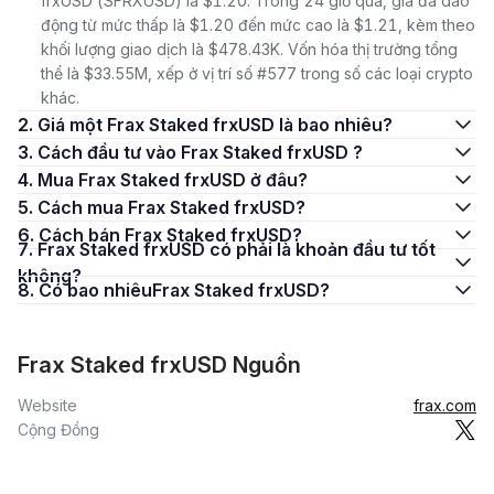
frxUSD (SFRXUSD) là $1.20. Trong 24 giờ qua, giá đã dao
động từ mức thấp là $1.20 đến mức cao là $1.21, kèm theo
khối lượng giao dịch là $478.43K. Vốn hóa thị trường tổng
thể là $33.55M, xếp ở vị trí số #577 trong số các loại crypto
khác.
2. Giá một Frax Staked frxUSD là bao nhiêu?
3. Cách đầu tư vào Frax Staked frxUSD ?
4. Mua Frax Staked frxUSD ở đâu?
5. Cách mua Frax Staked frxUSD?
6. Cách bán Frax Staked frxUSD?
7. Frax Staked frxUSD có phải là khoản đầu tư tốt
không?
8. Có bao nhiêuFrax Staked frxUSD?
Frax Staked frxUSD Nguồn
Website
frax.com
Cộng Đồng