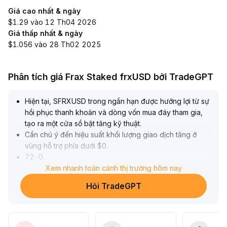
Giá cao nhất & ngày
$1.29 vào 12 Th04 2026
Giá thấp nhất & ngày
$1.056 vào 28 Th02 2025
Phân tích giá Frax Staked frxUSD bởi TradeGPT
Hiện tại, SFRXUSD trong ngắn hạn được hưởng lợi từ sự
hồi phục thanh khoản và dòng vốn mua đáy tham gia,
tạo ra một cửa sổ bật tăng kỹ thuật
.
Cần chú ý đến hiệu suất khối lượng giao dịch tăng ở
vùng hỗ trợ phía dưới $0
.
72-0
.
76
.
Xem nhanh toàn cảnh thị trường hôm nay
Tuy nhiên, xét về chu kỳ vĩ mô và các chỉ số hoạt động
Hỏi TradeGPT
thị trường, nền tảng dài hạn vẫn chịu áp lực, khối lượng
giao dịch và phí giao dịch đang ở mức thấp tạm thời,
thiếu động lực tăng giá
.
Khuyến nghị nhà đầu tư nên giao dịch ngắn hạn với tỷ