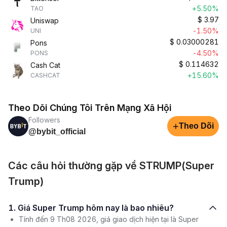
+5.50%
TAO
$
3.97
Uniswap
-1.50%
UNI
$
0.03000281
Pons
-4.50%
PONS
$
0.114632
Cash Cat
+15.60%
CASHCAT
Theo Dõi Chúng Tôi Trên Mạng Xã Hội
Followers
+
Theo Dõi
@bybit_official
Các câu hỏi thường gặp về STRUMP(Super
Trump)
1. Giá Super Trump hôm nay là bao nhiêu?
Tính đến 9 Th08 2026, giá giao dịch hiện tại là Super