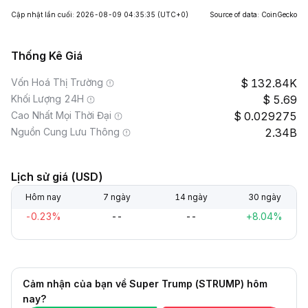
Cập nhật lần cuối: 2026-08-09 04:35:35
(UTC+0)
Source of data: CoinGecko
Thống Kê Giá
Vốn Hoá Thị Trường
132.84K
Khối Lượng 24H
5.69
Cao Nhất Mọi Thời Đại
0.029275
Nguồn Cung Lưu Thông
2.34B
Lịch sử giá (USD)
Hôm nay
7 ngày
14 ngày
30 ngày
-0.23%
--
--
+8.04%
Cảm nhận của bạn về Super Trump (STRUMP) hôm
nay?