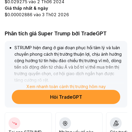
$0.029275 vào 2 Th06 2024
Giá thấp nhất & ngày
$0.00002886 vào 3 Th02 2026
Phân tích giá Super Trump bởi TradeGPT
STRUMP hiện đang ở giai đoạn phục hồi tâm lý và luân
chuyển phong cách thị trường thuận lợi, chịu ảnh hưởng
cộng hưởng từ tín hiệu đảo chiều thị trường vĩ mô, dòng
tiền sôi động đến từ châu Á và bố trí vị thế mua trên thị
trường quyền chọn, cơ hội giao dịch ngắn hạn được
tăng cường rõ rệt
.
Nếu Bitcoin giữ vững mức 92
Xem nhanh toàn cảnh thị trường hôm nay
.
000 đô la và Ethereum ổn định trên 3
.
Hỏi TradeGPT
100 đô la, STRUMP có khả năng vượt qua vùng kháng
cự để mở rộng không gian tăng giá, đề xuất linh hoạt
theo dõi
.
Tuy nhiên, cần cảnh giác sát sao với nguy cơ điều chỉnh
toàn thị trường dẫn tới tâm lý đi xuống
.
Nếu vùng hỗ trợ chủ chốt bị phá vỡ, rủi ro biến động sẽ