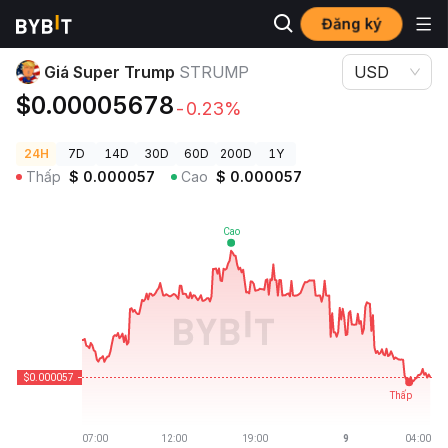
Đăng ký
Giá Tiền Điện Tử
Giá Super Trump STRUMP
Giá Super Trump
STRUMP
USD
$0.00005678
-0.23%
24H
7D
14D
30D
60D
200D
1Y
Thấp
$
0.000057
Cao
$
0.000057