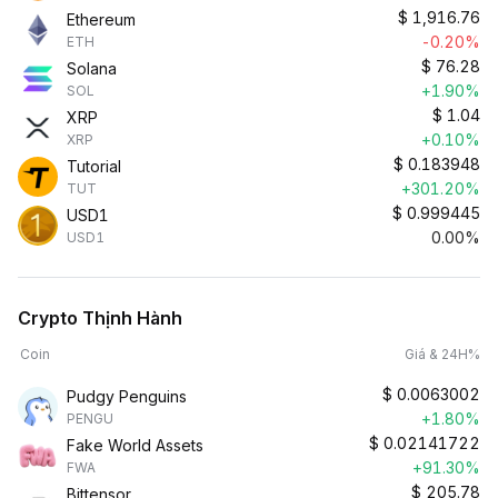
$
1,916.76
Ethereum
-0.20%
ETH
$
76.28
Solana
+1.90%
SOL
$
1.04
XRP
+0.10%
XRP
$
0.183948
Tutorial
+301.20%
TUT
$
0.999445
USD1
0.00%
USD1
Crypto Thịnh Hành
Coin
Giá & 24H%
$
0.0063002
Pudgy Penguins
+1.80%
PENGU
$
0.02141722
Fake World Assets
+91.30%
FWA
$
205.78
Bittensor