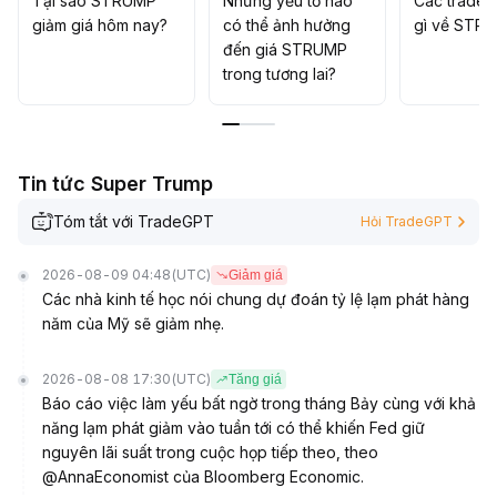
Tại sao STRUMP
Những yếu tố nào
Các trader
gia tăng, vị thế giao dịch ngắn hạn cần kiểm soát chặt
giảm giá hôm nay?
có thể ảnh hưởng
gì về STR
chẽ
.
đến giá STRUMP
trong tương lai?
Tin tức Super Trump
Tóm tắt với TradeGPT
Hỏi TradeGPT
2026-08-09 04:48
(UTC)
Giảm giá
Các nhà kinh tế học nói chung dự đoán tỷ lệ lạm phát hàng
năm của Mỹ sẽ giảm nhẹ.
2026-08-08 17:30
(UTC)
Tăng giá
Báo cáo việc làm yếu bất ngờ trong tháng Bảy cùng với khả
năng lạm phát giảm vào tuần tới có thể khiến Fed giữ
nguyên lãi suất trong cuộc họp tiếp theo, theo
@AnnaEconomist của Bloomberg Economic.