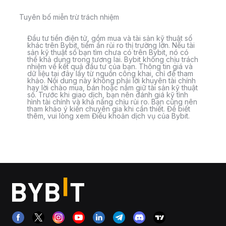
Tuyên bố miễn trừ trách nhiệm
Đầu tư tiền điện tử, gồm mua và tài sản kỹ thuật số
khác trên Bybit, tiềm ẩn rủi ro thị trường lớn. Nếu tài
sản kỹ thuật số bạn tìm chưa có trên Bybit, nó có
thể khả dụng trong tương lai. Bybit không chịu trách
nhiệm về kết quả đầu tư của bạn. Thông tin giá và
dữ liệu tại đây lấy từ nguồn công khai, chỉ để tham
khảo. Nội dung này không phải lời khuyên tài chính
hay lời chào mua, bán hoặc nắm giữ tài sản kỹ thuật
số. Trước khi giao dịch, bạn nên đánh giá kỹ tình
hình tài chính và khả năng chịu rủi ro. Bạn cũng nên
tham khảo ý kiến chuyên gia khi cần thiết. Để biết
thêm, vui lòng xem Điều khoản dịch vụ của Bybit.