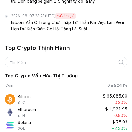
trữ Liên bang sẽ giảm 1,5 nghìn tỷ đô la Mỹ
2026-08-07 23:28
(UTC)
Giảm giá
Bitcoin Vẫn Ở Trong Chữ Thập Tử Thần Khi Việc Làm Kém
Hơn Dự Kiến Giảm Cơ Hội Tăng Lãi Suất
Top Crypto Thịnh Hành
Tìm Kiếm
Top Crypto Vốn Hóa Thị Trường
Coin
Giá & 24H%
$
65,085.00
Bitcoin
-0.30%
BTC
$
1,921.95
Ethereum
-0.50%
ETH
$
75.93
Solana
+2.30%
SOL