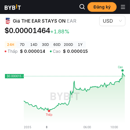
Đăng ký
Giá Tiền Điện Tử
Giá THE EAR STAYS ON EAR
Giá THE EAR STAYS ON
EAR
USD
$0.00001464
+1.88%
24H
7D
14D
30D
60D
200D
1Y
Thấp
$
0.000014
Cao
$
0.000015