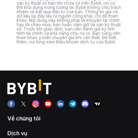
sản kỹ thuật số bạn tìm chưa có trên Bybit, nó có
thể khả dụng trong tương lai. Bybit không chịu trách
nhiệm về kết quả đầu tư của bạn. Thông tin giá và
dữ liệu tại đây lấy từ nguồn công khai, chỉ để tham
khảo. Nội dung này không phải lời khuyên tài chính
hay lời chào mua, bán hoặc nắm giữ tài sản kỹ thuật
số. Trước khi giao dịch, bạn nên đánh giá kỹ tình
hình tài chính và khả năng chịu rủi ro. Bạn cũng nên
tham khảo ý kiến chuyên gia khi cần thiết. Để biết
thêm, vui lòng xem Điều khoản dịch vụ của Bybit.
Về chúng tôi
Dịch vụ