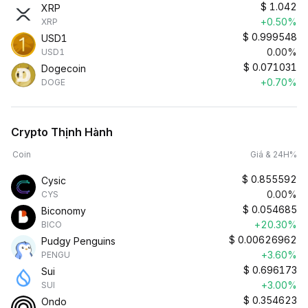
$
1.042
XRP
+0.50%
XRP
$
0.999548
USD1
0.00%
USD1
$
0.071031
Dogecoin
+0.70%
DOGE
Crypto Thịnh Hành
Coin
Giá & 24H%
$
0.855592
Cysic
0.00%
CYS
$
0.054685
Biconomy
+20.30%
BICO
$
0.00626962
Pudgy Penguins
+3.60%
PENGU
$
0.696173
Sui
+3.00%
SUI
$
0.354623
Ondo