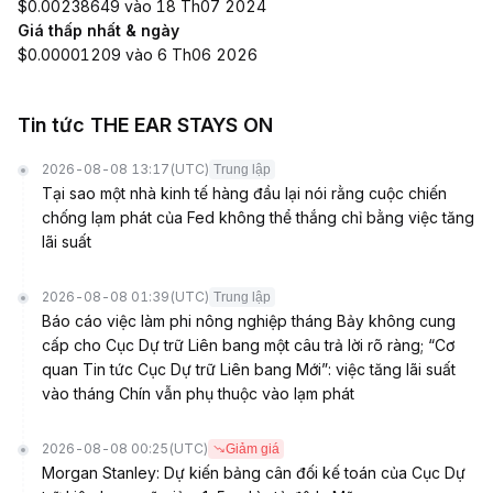
$0.00238649 vào 18 Th07 2024
Giá thấp nhất & ngày
$0.00001209 vào 6 Th06 2026
Tin tức THE EAR STAYS ON
2026-08-08 13:17
(UTC)
Trung lập
Tại sao một nhà kinh tế hàng đầu lại nói rằng cuộc chiến
chống lạm phát của Fed không thể thắng chỉ bằng việc tăng
lãi suất
2026-08-08 01:39
(UTC)
Trung lập
Báo cáo việc làm phi nông nghiệp tháng Bảy không cung
cấp cho Cục Dự trữ Liên bang một câu trả lời rõ ràng; “Cơ
quan Tin tức Cục Dự trữ Liên bang Mới”: việc tăng lãi suất
vào tháng Chín vẫn phụ thuộc vào lạm phát
2026-08-08 00:25
(UTC)
Giảm giá
Morgan Stanley: Dự kiến bảng cân đối kế toán của Cục Dự