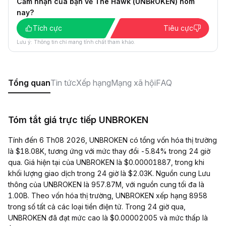
Cảm nhận của bạn về The Hawk (UNBROKEN) hôm
nay?
Tích cực
Tiêu cực
Lưu ý: Thông tin chỉ mang tính chất tham khảo.
Tổng quan
Tin tức
Xếp hạng
Mạng xã hội
FAQ
Tóm tắt giá trực tiếp UNBROKEN
Tính đến 6 Th08 2026, UNBROKEN có tổng vốn hóa thị trường
là $18.08K, tương ứng với mức thay đổi -5.84% trong 24 giờ
qua. Giá hiện tại của UNBROKEN là $0.00001887, trong khi
khối lượng giao dịch trong 24 giờ là $2.03K. Nguồn cung Lưu
thông của UNBROKEN là 957.87M, với nguồn cung tối đa là
1.00B. Theo vốn hóa thị trường, UNBROKEN xếp hạng 8958
trong số tất cả các loại tiền điện tử. Trong 24 giờ qua,
UNBROKEN đã đạt mức cao là $0.00002005 và mức thấp là