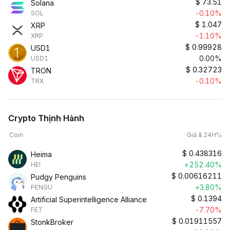
$
73.51
Solana
-0.10%
SOL
$
1.047
XRP
-1.10%
XRP
$
0.99928
USD1
0.00%
USD1
$
0.32723
TRON
-0.10%
TRX
Crypto Thịnh Hành
Coin
Giá & 24H%
$
0.438316
Heima
+252.40%
HEI
$
0.00616211
Pudgy Penguins
+3.80%
PENGU
$
0.1394
Artificial Superintelligence Alliance
-7.70%
FET
$
0.01911557
StonkBroker