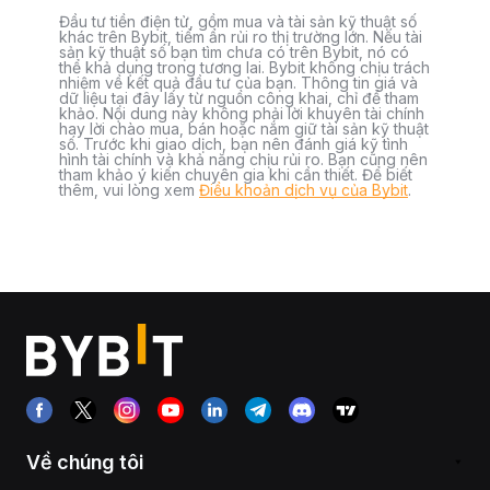
Đầu tư tiền điện tử, gồm mua và tài sản kỹ thuật số
khác trên Bybit, tiềm ẩn rủi ro thị trường lớn. Nếu tài
sản kỹ thuật số bạn tìm chưa có trên Bybit, nó có
thể khả dụng trong tương lai. Bybit không chịu trách
nhiệm về kết quả đầu tư của bạn. Thông tin giá và
dữ liệu tại đây lấy từ nguồn công khai, chỉ để tham
khảo. Nội dung này không phải lời khuyên tài chính
hay lời chào mua, bán hoặc nắm giữ tài sản kỹ thuật
số. Trước khi giao dịch, bạn nên đánh giá kỹ tình
hình tài chính và khả năng chịu rủi ro. Bạn cũng nên
tham khảo ý kiến chuyên gia khi cần thiết. Để biết
thêm, vui lòng xem
Điều khoản dịch vụ của Bybit
.
Về chúng tôi