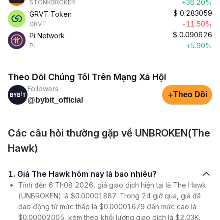
+36.20%
STONKBROKER
$
0.283059
GRVT Token
-11.50%
GRVT
$
0.090626
Pi Network
+5.90%
PI
Theo Dõi Chúng Tôi Trên Mạng Xã Hội
Followers
+
Theo Dõi
@bybit_official
Các câu hỏi thường gặp về UNBROKEN(The
Hawk)
1. Giá The Hawk hôm nay là bao nhiêu?
Tính đến 6 Th08 2026, giá giao dịch hiện tại là The Hawk
(UNBROKEN) là $0.00001887. Trong 24 giờ qua, giá đã
dao động từ mức thấp là $0.00001679 đến mức cao là
$0.00002005, kèm theo khối lượng giao dịch là $2.03K.