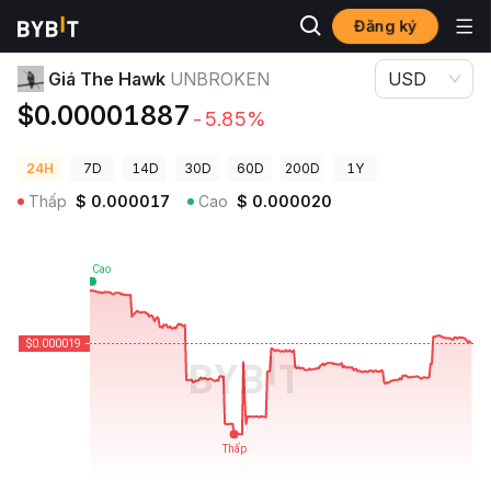
Đăng ký
Giá Tiền Điện Tử
Giá The Hawk UNBROKEN
Giá The Hawk
UNBROKEN
USD
$0.00001887
-5.85%
24H
7D
14D
30D
60D
200D
1Y
Thấp
$
0.000017
Cao
$
0.000020