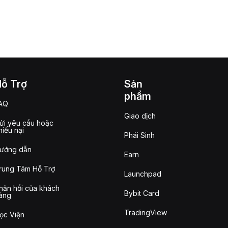
Hỗ Trợ
Sản
phẩm
AQ
Giao dịch
ửi yêu cầu hoặc
hiếu nại
Phái Sinh
ướng dẫn
Earn
rung Tâm Hỗ Trợ
Launchpad
hản hồi của khách
Bybit Card
àng
TradingView
ọc Viện