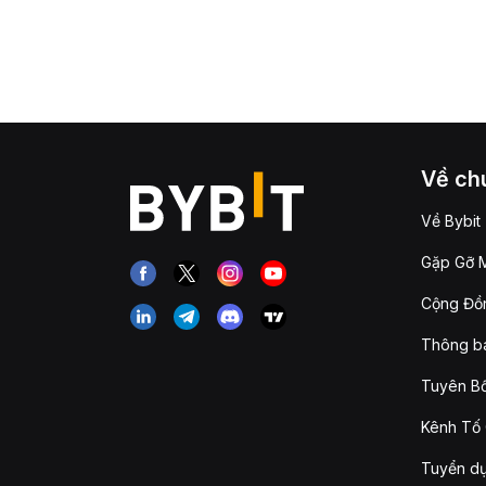
Về chú
Về Bybit
Gặp Gỡ M
Cộng Đồn
Thông b
Tuyên Bố
Kênh Tố 
Tuyển d