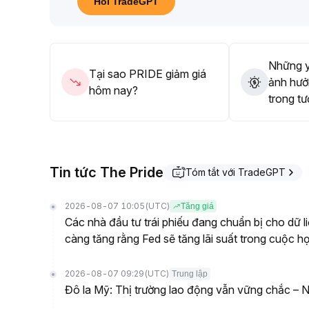
Hỏi TradeGPT
chiều kỹ thuật gây điều chỉnh giảm
.
Nguyên tắc kiểm soát rủi ro và quản lý vị thế cần 
Những y
Tại sao PRIDE giảm giá
ảnh hưở
hôm nay?
trong tư
Tin tức The Pride
Tóm tắt với TradeGPT
2026-08-07 10:05
(UTC)
Tăng giá
Các nhà đầu tư trái phiếu đang chuẩn bị cho dữ l
càng tăng rằng Fed sẽ tăng lãi suất trong cuộc họ
2026-08-07 09:29
(UTC)
Trung lập
Đô la Mỹ: Thị trường lao động vẫn vững chắc –