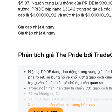
$5.97. Nguồn cung Lưu thông của PRIDE là 930.00M
trường, PRIDE xếp hạng 13142 trong số tất cả các l
cao là $0.00000192 và mức thấp là $0.00000191
Giá cao nhất & ngày
Giá thấp nhất & ngày
Phân tích giá The Pride bởi Trad
Hiện tại PRIDE đang dao động trong vùng giá, tâm l
phá rõ rệt, sự bùng nổ về khối lượng giao dịch cù
trọng vẫn là các biến số chủ đạo cần quan sát
.
Trong ngắn hạn, nên duy trì chiến lược giao dịch t
72 và kháng cự 2
.
11 USD, theo sát biến động khối lượng giao dịch và 
Xem nhanh toàn cảnh thị trường hôm nay
Nếu toàn bộ thị trường tiền mã hóa tiếp tục ấm lên
qua đường trên; nếu niềm tin không đủ hoặc thị trư