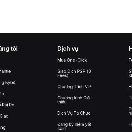
ng tôi
Dịch vụ
Mua One-Click
F
antle
Giao Dịch P2P (0
G
Fees)
k
g Bybit
Chương Trình VIP
H
áo
Chương trình Giới
T
thiệu
 Rủi Ro
P
Dịch Vụ Tổ Chức
h
Giác
Đăng ký niêm yết
H
ụng
coin