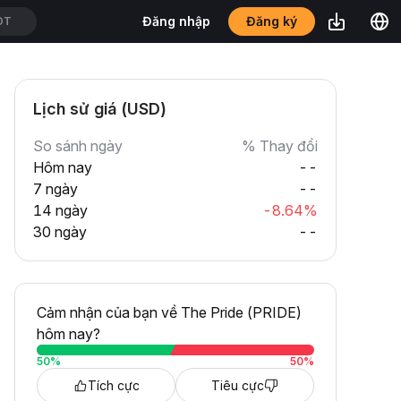
Đăng ký
Đăng nhập
DT
Lịch sử giá (USD)
So sánh ngày
% Thay đổi
Hôm nay
--
7 ngày
--
14 ngày
-8.64%
30 ngày
--
Cảm nhận của bạn về The Pride (PRIDE)
hôm nay?
50
%
50
%
Tích cực
Tiêu cực