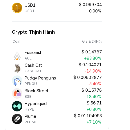
$
0.999704
USD1
0.00%
USD1
Crypto Thịnh Hành
Coin
Giá & 24H%
$
0.14787
Fusionist
+93.80%
ACE
$
0.104021
Cash Cat
-14.90%
CASHCAT
$
0.00602877
Pudgy Penguins
-3.40%
PENGU
$
0.15778
Block Street
+18.40%
BSB
$
56.71
Hyperliquid
+0.80%
HYPE
$
0.01194093
Plume
+7.10%
PLUME