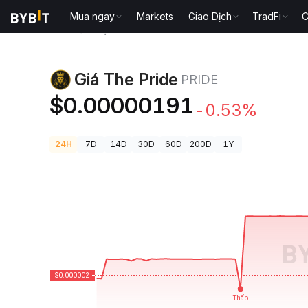
Mua ngay
Markets
Giao Dịch
TradFi
C
Giá Tiền Điện Tử
Giá The Pride PRIDE
Giá The Pride
PRIDE
$0.00000191
-0.53%
24H
7D
14D
30D
60D
200D
1Y