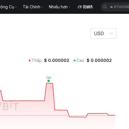
ông Cụ
Tài Chính
Nhiều hơn
🔥
ETH/US
USD
Thấp
$
0.000002
Cao
$
0.000002