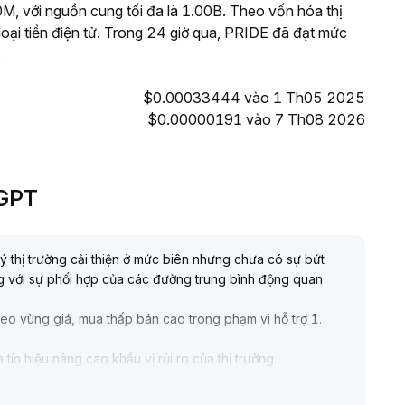
, với nguồn cung tối đa là 1.00B. Theo vốn hóa thị
oại tiền điện tử. Trong 24 giờ qua, PRIDE đã đạt mức
.
$0.00033444 vào 1 Th05 2025
$0.00000191 vào 7 Th08 2026
eGPT
ý thị trường cải thiện ở mức biên nhưng chưa có sự bứt
ng với sự phối hợp của các đường trung bình động quan
heo vùng giá, mua thấp bán cao trong phạm vi hỗ trợ 1
.
tín hiệu nâng cao khẩu vị rủi ro của thị trường
.
 và khối lượng giao dịch tăng mạnh, PRIDE có thể sẽ vượt
ờng biến động thất thường, cần cảnh giác với rủi ro đảo