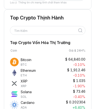
Lưu ý: Thông tin chỉ mang tính chất tham khảo.
Top Crypto Thịnh Hành
Tìm Kiếm
Top Crypto Vốn Hóa Thị Trường
Coin
Giá & 24H%
$
64,840.00
Bitcoin
-0.10%
BTC
$
1,912.46
Ethereum
-0.10%
ETH
$
1.035
XRP
-1.90%
XRP
$
73.46
Solana
-0.40%
SOL
$
0.202304
Cardano
+6.40%
ADA