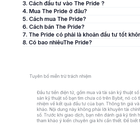
3. Cách đầu tư vào The Pride ?
4. Mua The Pride ở đâu?
5. Cách mua The Pride?
6. Cách bán The Pride?
7. The Pride có phải là khoản đầu tư tốt kh
8. Có bao nhiêuThe Pride?
Tuyên bố miễn trừ trách nhiệm
Đầu tư tiền điện tử, gồm mua và tài sản kỹ thuật số k
sản kỹ thuật số bạn tìm chưa có trên Bybit, nó có 
nhiệm về kết quả đầu tư của bạn. Thông tin giá và 
khảo. Nội dung này không phải lời khuyên tài chín
số. Trước khi giao dịch, bạn nên đánh giá kỹ tình h
tham khảo ý kiến chuyên gia khi cần thiết. Để biết