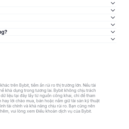
ông?
hác trên Bybit, tiềm ẩn rủi ro thị trường lớn. Nếu tài
thể khả dụng trong tương lai. Bybit không chịu trách
dữ liệu tại đây lấy từ nguồn công khai, chỉ để tham
h hay lời chào mua, bán hoặc nắm giữ tài sản kỹ thuật
ình tài chính và khả năng chịu rủi ro. Bạn cũng nên
 thêm, vui lòng xem Điều khoản dịch vụ của Bybit.