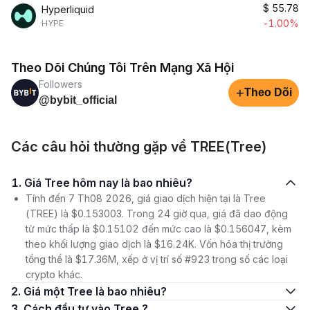
$
55.78
Hyperliquid
-1.00%
HYPE
Theo Dõi Chúng Tôi Trên Mạng Xã Hội
Followers
+
Theo Dõi
@bybit_official
Các câu hỏi thường gặp về TREE(Tree)
1. Giá Tree hôm nay là bao nhiêu?
Tính đến 7 Th08 2026, giá giao dịch hiện tại là Tree
(TREE) là $0.153003. Trong 24 giờ qua, giá đã dao động
từ mức thấp là $0.15102 đến mức cao là $0.156047, kèm
theo khối lượng giao dịch là $16.24K. Vốn hóa thị trường
tổng thể là $17.36M, xếp ở vị trí số #923 trong số các loại
crypto khác.
2. Giá một Tree là bao nhiêu?
3. Cách đầu tư vào Tree ?