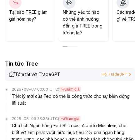
039 là kháng cự quan trọng, khối lượng chưa được cải
thiện rõ rệt, xu hướng đảo chiều chưa rõ ràng
.
Tại sao TREE giảm
Những yếu tố nào
Các trader
Khuyến nghị chiến lược: Ngắn hạn theo dõi vùng 0
.
giá hôm nay?
có thể ảnh hưởng
gì về TREE
034 giữ vững, nếu khối lượng tăng mạnh và phá vỡ 0
.
đến giá TREE trong
039, mục tiêu lên 0
.
tương lai?
046
.
Nếu gặp trở ngại ở kháng cự thì tiếp tục đi ngang, giao
dịch cần kiểm soát chặt vị thế và theo dõi sát thay đổi
thanh khoản vĩ mô cùng rủi ro địa chính trị
.
Tin tức Tree
Tóm tắt với TradeGPT
Hỏi TradeGPT
2026-08-07 00:00
(UTC)
Giảm giá
Triết lý mới của Fed có thể là công thức cho sự biến động
lãi suất
2026-08-06 23:35
(UTC)
Giảm giá
Chủ tịch Ngân hàng Fed St. Louis, Alberto Musalem, cho
biết với lạm phát vượt mức mục tiêu 2% của ngân hàng
trung ương, các nhà hoạch định chính sách không thể chấp