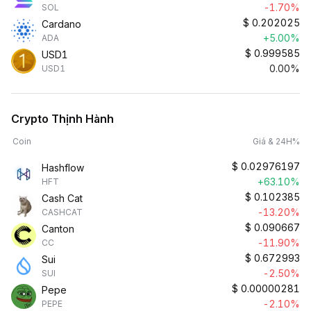
-1.70%
SOL
$
0.202025
Cardano
+5.00%
ADA
$
0.999585
USD1
0.00%
USD1
Crypto Thịnh Hành
Coin
Giá & 24H%
$
0.02976197
Hashflow
+63.10%
HFT
$
0.102385
Cash Cat
-13.20%
CASHCAT
$
0.090667
Canton
-11.90%
CC
$
0.672993
Sui
-2.50%
SUI
$
0.00000281
Pepe
-2.10%
PEPE