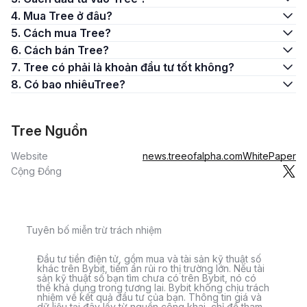
4. Mua Tree ở đâu?
5. Cách mua Tree?
6. Cách bán Tree?
7. Tree có phải là khoản đầu tư tốt không?
8. Có bao nhiêuTree?
Tree Nguồn
Website
news.treeofalpha.com
WhitePaper
Cộng Đồng
Tuyên bố miễn trừ trách nhiệm
Đầu tư tiền điện tử, gồm mua và tài sản kỹ thuật số
khác trên Bybit, tiềm ẩn rủi ro thị trường lớn. Nếu tài
sản kỹ thuật số bạn tìm chưa có trên Bybit, nó có
thể khả dụng trong tương lai. Bybit không chịu trách
nhiệm về kết quả đầu tư của bạn. Thông tin giá và
dữ liệu tại đây lấy từ nguồn công khai, chỉ để tham