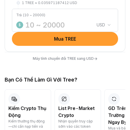
1 TREE ≈ 0.035971187412 USD
Trả (10 ~ 20000)
USD
$
Mua TREE
→
Máy tính chuyển đổi TREE sang USD
Bạn Có Thể Làm Gì Với Tree?
Kiếm Crypto Thụ
List Pre-Market
GD Trên 
Động
Crypto
Trường G
Kiếm thưởng thụ động
Nhận quyền truy cập
Ngay Byb
—chỉ cần nạp tiền và
sớm vào các token
Mua và bán c