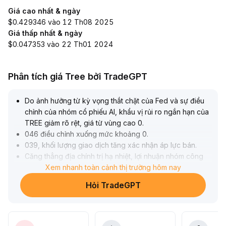
Giá cao nhất & ngày
$0.429346 vào 12 Th08 2025
Giá thấp nhất & ngày
$0.047353 vào 22 Th01 2024
Phân tích giá Tree bởi TradeGPT
Do ảnh hưởng từ kỳ vọng thắt chặt của Fed và sự điều
chỉnh của nhóm cổ phiếu AI, khẩu vị rủi ro ngắn hạn của
TREE giảm rõ rệt, giá từ vùng cao 0
.
046 điều chỉnh xuống mức khoảng 0
.
039, khối lượng giao dịch tăng xác nhận áp lực bán
.
Căng thẳng địa chính trị hạ nhiệt, lợi nhuận nhóm công
nghệ cải thiện thúc đẩy tâm lý thị trường ổn định trở lại,
Xem nhanh toàn cảnh thị trường hôm nay
TREE ở vùng thấp được dòng tiền hấp thụ, vùng 0
.
Hỏi TradeGPT
0335–0
.
0340 cho thấy hỗ trợ mạnh
.
Hiện tại, vùng 0
.
038–0
.