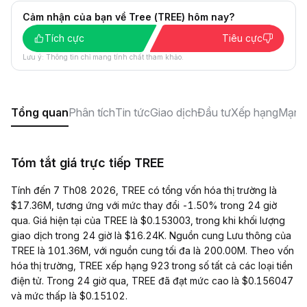
Cảm nhận của bạn về Tree (TREE) hôm nay?
Tích cực
Tiêu cực
Lưu ý: Thông tin chỉ mang tính chất tham khảo.
Tổng quan
Phân tích
Tin tức
Giao dịch
Đầu tư
Xếp hạng
Mạng 
Tóm tắt giá trực tiếp TREE
Tính đến 7 Th08 2026, TREE có tổng vốn hóa thị trường là
$17.36M, tương ứng với mức thay đổi -1.50% trong 24 giờ
qua. Giá hiện tại của TREE là $0.153003, trong khi khối lượng
giao dịch trong 24 giờ là $16.24K. Nguồn cung Lưu thông của
TREE là 101.36M, với nguồn cung tối đa là 200.00M. Theo vốn
hóa thị trường, TREE xếp hạng 923 trong số tất cả các loại tiền
điện tử. Trong 24 giờ qua, TREE đã đạt mức cao là $0.156047
và mức thấp là $0.15102.