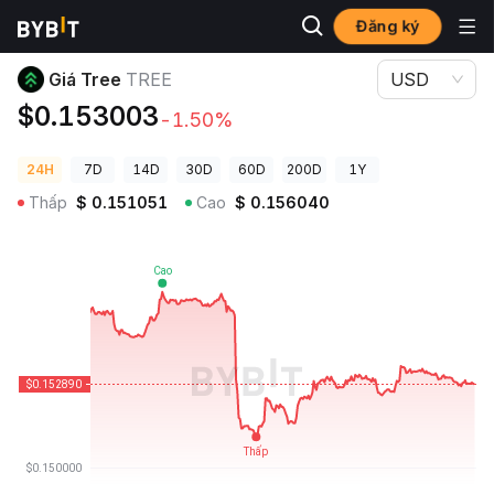
Đăng ký
Giá Tiền Điện Tử
Giá Tree TREE
Giá Tree
TREE
USD
$0.153003
-1.50%
24H
7D
14D
30D
60D
200D
1Y
Thấp
$
0.151051
Cao
$
0.156040