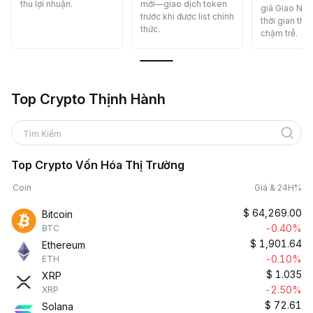
thu lợi nhuận.
mới—giao dịch token
giá Giao Nga
trước khi được list chính
thời gian t
thức.
chậm trễ.
Top Crypto Thịnh Hành
Tìm Kiếm
Top Crypto Vốn Hóa Thị Trường
Coin
Giá & 24H%
$
64,269.00
Bitcoin
-0.40%
BTC
$
1,901.64
Ethereum
-0.10%
ETH
$
1.035
XRP
-2.50%
XRP
$
72.61
Solana