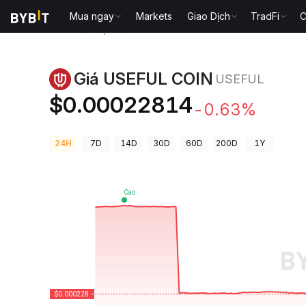
Mua ngay
Markets
Giao Dịch
TradFi
C
Giá Tiền Điện Tử
Giá USEFUL COIN USEFUL
Giá USEFUL COIN
USEFUL
$0.00022814
-0.63%
24H
7D
14D
30D
60D
200D
1Y