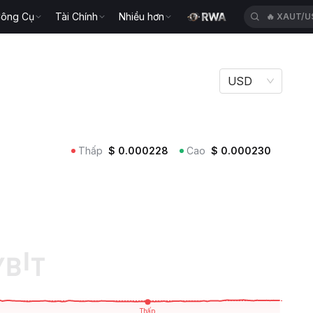
ông Cụ
Tài Chính
Nhiều hơn
🔥
XAUT/U
USD
Thấp
$
0.000228
Cao
$
0.000230