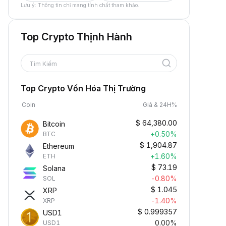
Lưu ý: Thông tin chỉ mang tính chất tham khảo.
Top Crypto Thịnh Hành
Tìm Kiếm
Top Crypto Vốn Hóa Thị Trường
Coin
Giá & 24H%
$
64,380.00
Bitcoin
+0.50%
BTC
$
1,904.87
Ethereum
+1.60%
ETH
$
73.19
Solana
-0.80%
SOL
$
1.045
XRP
-1.40%
XRP
$
0.999357
USD1
0.00%
USD1