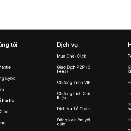
ng tôi
Dịch vụ
Mua One-Click
F
antle
Giao Dịch P2P (0
G
Fees)
k
g Bybit
Chương Trình VIP
H
áo
Chương trình Giới
T
thiệu
 Rủi Ro
P
Dịch Vụ Tổ Chức
h
Giác
Đăng ký niêm yết
H
ụng
coin
P