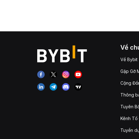
Về chú
Về Bybit
Gặp Gỡ M
Cộng Đồn
Thông b
Tuyên Bố
Kênh Tố 
Tuyển d