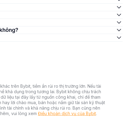
t không?
hác trên Bybit, tiềm ẩn rủi ro thị trường lớn. Nếu tài
thể khả dụng trong tương lai. Bybit không chịu trách
dữ liệu tại đây lấy từ nguồn công khai, chỉ để tham
h hay lời chào mua, bán hoặc nắm giữ tài sản kỹ thuật
ình tài chính và khả năng chịu rủi ro. Bạn cũng nên
 thêm, vui lòng xem
Điều khoản dịch vụ của Bybit
.