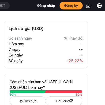
Đăng ký
Đăng nhập
SDT
Lịch sử giá (USD)
So sánh ngày
% Thay đổi
Hôm nay
--
7 ngày
--
14 ngày
--
30 ngày
-25.23%
Cảm nhận của bạn về USEFUL COIN
(USEFUL) hôm nay?
50
%
50
%
Tích cực
Tiêu cực