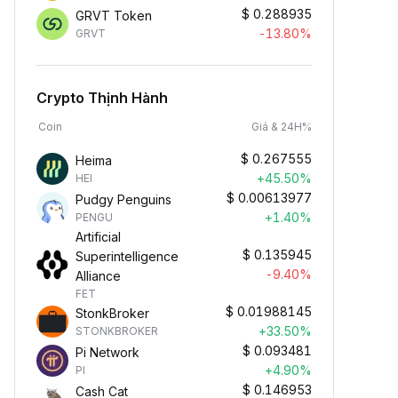
$
0.288935
GRVT Token
-13.80%
GRVT
Crypto Thịnh Hành
Coin
Giá & 24H%
$
0.267555
Heima
+45.50%
HEI
$
0.00613977
Pudgy Penguins
+1.40%
PENGU
Artificial
$
0.135945
Superintelligence
-9.40%
Alliance
FET
$
0.01988145
StonkBroker
+33.50%
STONKBROKER
$
0.093481
Pi Network
+4.90%
PI
$
0.146953
Cash Cat