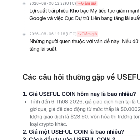
2026-08-06 12:22
(UTC)
Giảm giá
Lợi suất trái phiếu Kho bạc Mỹ tiếp tục giảm mạn
Google và việc Cục Dự trữ Liên bang tăng lãi suất
2026-08-06 12:18
(UTC)
Giảm giá
Những người quen thuộc với vấn đề này: Nếu dữ li
tăng lãi suất.
Các câu hỏi thường gặp về USE
1. Giá USEFUL COIN hôm nay là bao nhiêu?
Tính đến 6 Th08 2026, giá giao dịch hiện tại
giờ qua, giá đã dao động từ mức thấp là $0.0
lượng giao dịch là $28.90. Vốn hóa thị trường tổ
loại crypto khác.
2. Giá một USEFUL COIN là bao nhiêu?
3. Cách đầu tư vào USEFUL COIN ?