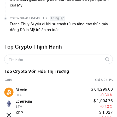
của Mỹ
2026-08-07 04:43
(UTC)
Trung lập
Franc Thụy Sĩ yếu đi khi sự tránh rủi ro tăng cao thúc đẩy
đồng Đô la Mỹ trú ẩn an toàn
Top Crypto Thịnh Hành
Tìm Kiếm
Top Crypto Vốn Hóa Thị Trường
Coin
Giá & 24H%
$
64,299.00
Bitcoin
-0.80%
BTC
$
1,904.76
Ethereum
-0.40%
ETH
$
1.027
XRP