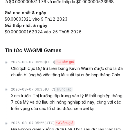
là $0.000000531176 và mức thấp là $0.000000523968.
Giá cao nhất & ngày
$0.00003321 vào 9 Th12 2023
Giá thấp nhất & ngày
$0.000000162924 vào 25 Th05 2026
Tin tức WAGMI Games
2026-08-07 06:58
(UTC)
Giảm giá
Chủ tịch Cục Dự trữ Liên bang Kevin Warsh được cho là đã
chuẩn bị ủng hộ việc tăng lãi suất tại cuộc họp tháng Chín
2026-08-07 06:35
(UTC)
Trung lập
Xem trước: Thị trường tập trung vào tỷ lệ thất nghiệp tháng
7 của Mỹ và dữ liệu phi nông nghiệp tối nay, cùng với các
triển vọng của các tổ chức được xem xét lại
2026-08-07 05:22
(UTC)
Giảm giá
Giá Bitcoin giảm xuống dưới 65K USD sau dữ liệu việc làm