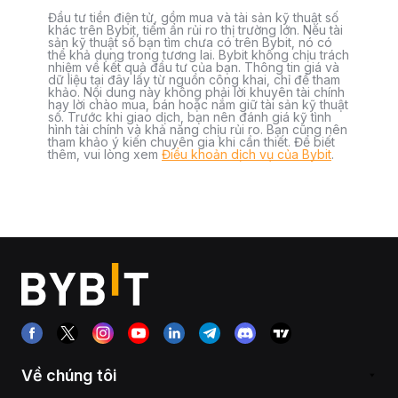
Đầu tư tiền điện tử, gồm mua và tài sản kỹ thuật số
khác trên Bybit, tiềm ẩn rủi ro thị trường lớn. Nếu tài
sản kỹ thuật số bạn tìm chưa có trên Bybit, nó có
thể khả dụng trong tương lai. Bybit không chịu trách
nhiệm về kết quả đầu tư của bạn. Thông tin giá và
dữ liệu tại đây lấy từ nguồn công khai, chỉ để tham
khảo. Nội dung này không phải lời khuyên tài chính
hay lời chào mua, bán hoặc nắm giữ tài sản kỹ thuật
số. Trước khi giao dịch, bạn nên đánh giá kỹ tình
hình tài chính và khả năng chịu rủi ro. Bạn cũng nên
tham khảo ý kiến chuyên gia khi cần thiết. Để biết
thêm, vui lòng xem
Điều khoản dịch vụ của Bybit
.
Về chúng tôi