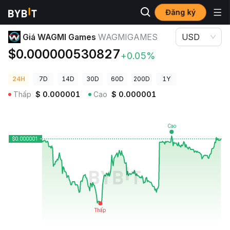
Đăng ký
Giá Tiền Điện Tử
Giá WAGMI Games WAGMIGAMES
Giá WAGMI Games
WAGMIGAMES
USD
$0.000000530827
+0.05%
24H
7D
14D
30D
60D
200D
1Y
Thấp
$
0.000001
Cao
$
0.000001