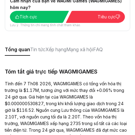
Cảm nhận của bạn về WAGMI Games (WAGMIGAMES)
hôm nay?
Tích cực
Tiêu cực
Lưu ý: Thông tin chỉ mang tính chất tham khảo.
Tổng quan
Tin tức
Xếp hạng
Mạng xã hội
FAQ
Tóm tắt giá trực tiếp WAGMIGAMES
Tính đến 7 Th08 2026, WAGMIGAMES có tổng vốn hóa thị
trường là $1.17M, tương ứng với mức thay đổi +0.06% trong
24 giờ qua. Giá hiện tại của WAGMIGAMES là
$0.000000530827, trong khi khối lượng giao dịch trong 24
giờ là $116.52. Nguồn cung Lưu thông của WAGMIGAMES là
2.10T, với nguồn cung tối đa là 2.20T. Theo vốn hóa thị
trường, WAGMIGAMES xếp hạng 2735 trong số tất cả các loại
tiền điện tử. Trong 24 giờ qua, WAGMIGAMES đã đạt mức cao