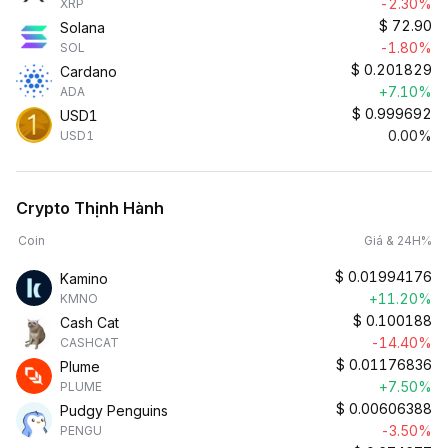
-2.30%
XRP
$
72.90
Solana
-1.80%
SOL
$
0.201829
Cardano
+7.10%
ADA
$
0.999692
USD1
0.00%
USD1
Crypto Thịnh Hành
Coin
Giá & 24H%
$
0.01994176
Kamino
+11.20%
KMNO
$
0.100188
Cash Cat
-14.40%
CASHCAT
$
0.01176836
Plume
+7.50%
PLUME
$
0.00606388
Pudgy Penguins
-3.50%
PENGU