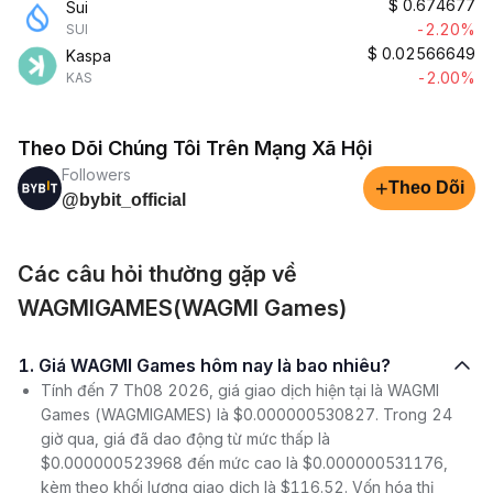
$
0.674677
Sui
-2.20%
SUI
$
0.02566649
Kaspa
-2.00%
KAS
Theo Dõi Chúng Tôi Trên Mạng Xã Hội
Followers
+
Theo Dõi
@bybit_official
Các câu hỏi thường gặp về
WAGMIGAMES(WAGMI Games)
1. Giá WAGMI Games hôm nay là bao nhiêu?
Tính đến 7 Th08 2026, giá giao dịch hiện tại là WAGMI
Games (WAGMIGAMES) là $0.000000530827. Trong 24
giờ qua, giá đã dao động từ mức thấp là
$0.000000523968 đến mức cao là $0.000000531176,
kèm theo khối lượng giao dịch là $116.52. Vốn hóa thị