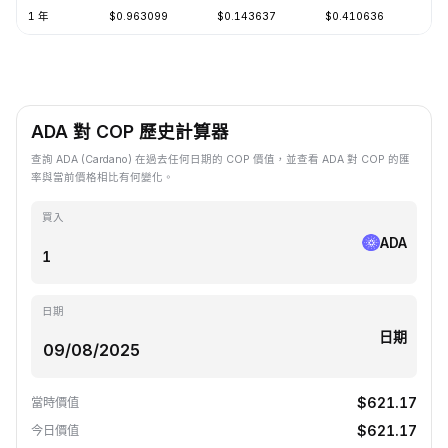
1 年
$0.963099
$0.143637
$0.410636
-7
ADA 對 COP 歷史計算器
查詢 ADA (Cardano) 在過去任何日期的 COP 價值，並查看 ADA 對 COP 的匯
率與當前價格相比有何變化。
買入
ADA
日期
日期
$621.17
當時價值
$621.17
今日價值