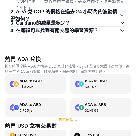
COP 匯率，且免收兌換手續費。確認兌換後，匯率將鎖定
15 秒。
2. ADA 兌 COP 的價格在過去 24 小時內的波動情
況如何？
3. Cardano的總量是多少？
4. 在哪裡可以找到有關交易的學習資源？
熱門 ADA 兌換
按即時匯率將 ADA 兌換為 USD 及其他法幣。Bybit 聚合多家做市商報價，為
您提供 ADA 當前價值，匯率精準、點差透明，讓您兌換無憂。
ADA
to
SGD
ADA
to
USD
S$0.252
$0.197
ADA
to
AED
ADA
to
ARS
د.إ0.725
$295.83
查看更多
↓
熱門 USD 兌換交易對
BTC
to
USD
ETH
to
USD