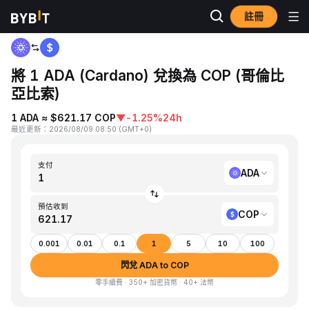
註冊
首頁
ADA to COP
將 1 ADA (Cardano) 兌換為 COP (哥倫比
亞比索)
1 ADA ≈ $621.17 COP
▼
-1.25%
24h
最近更新
：
2026/08/09 08:50
(
GMT+0
)
支付
ADA
預估收到
COP
0.001
0.01
0.1
1
5
10
100
閃兌 ADA to COP
零手續費 · 350+ 加密貨幣 · 40+ 法幣