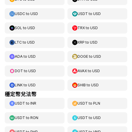
USDC
to
USD
USDT
to
USD
SOL
to
USD
TRX
to
USD
LTC
to
USD
XRP
to
USD
ADA
to
USD
DOGE
to
USD
DOT
to
USD
AVAX
to
USD
LINK
to
USD
SHIB
to
USD
穩定幣兌法幣
USDT
to
INR
USDT
to
PLN
USDT
to
RON
USDT
to
USD
USDT
to
PHP
USDT
to
VND