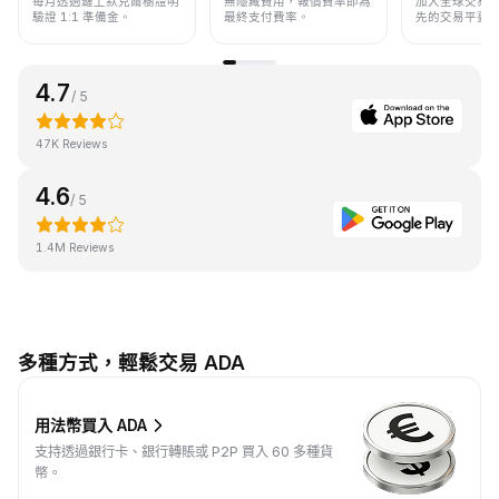
每月透過鏈上默克爾樹證明
無隱藏費用，報價費率即為
加入全球交易
驗證 1:1 準備金。
最終支付費率。
先的交易平臺
4.7
/ 5
47K Reviews
4.6
/ 5
1.4M Reviews
多種方式，輕鬆交易 ADA
用法幣買入 ADA
支持透過銀行卡、銀行轉賬或 P2P 買入 60 多種貨
幣。