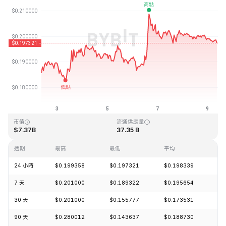
最近更新時間：2026-08-09 08:50 (GMT+0)
歷史最高價格
歷史最低價格
$3.09
$0.019253
市值
流通供應量
$7.37B
37.35 B
週期
最高
最低
平均
漲
24 小時
$0.199358
$0.197321
$0.198339
-1
7 天
$0.201000
$0.189322
$0.195654
+5
30 天
$0.201000
$0.155777
$0.173531
+1
90 天
$0.280012
$0.143637
$0.188730
+2