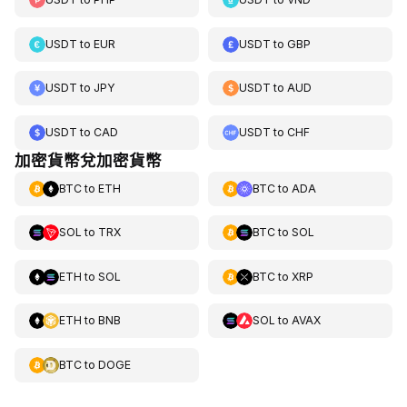
USDT
to
EUR
USDT
to
GBP
USDT
to
JPY
USDT
to
AUD
USDT
to
CAD
USDT
to
CHF
加密貨幣兌加密貨幣
BTC
to
ETH
BTC
to
ADA
SOL
to
TRX
BTC
to
SOL
ETH
to
SOL
BTC
to
XRP
ETH
to
BNB
SOL
to
AVAX
BTC
to
DOGE