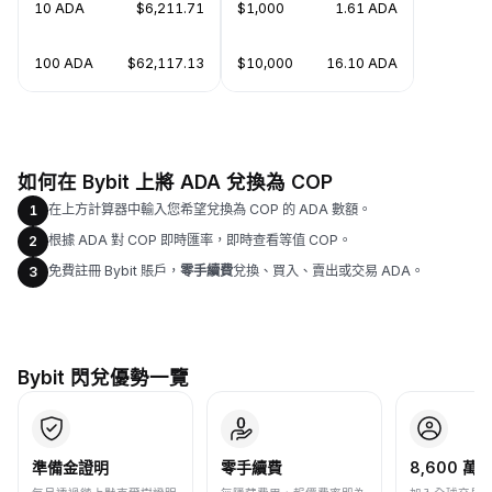
10 ADA
$6,211.71
$1,000
1.61 ADA
100 ADA
$62,117.13
$10,000
16.10 ADA
如何在 Bybit 上將 ADA 兌換為 COP
在上方計算器中輸入您希望兌換為 COP 的 ADA 數額。
1
根據 ADA 對 COP 即時匯率，即時查看等值 COP。
2
免費註冊 Bybit 賬戶，
零手續費
兌換、買入、賣出或交易 ADA。
3
Bybit 閃兌優勢一覽
準備金證明
零手續費
8,600 萬+