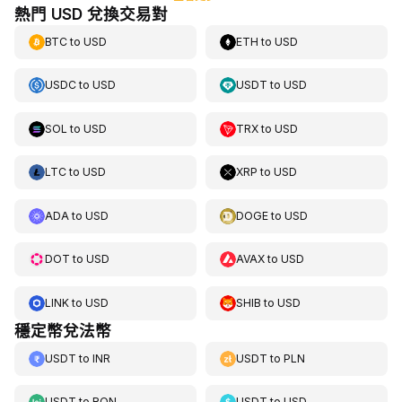
熱門 USD 兌換交易對
BTC
to
USD
ETH
to
USD
USDC
to
USD
USDT
to
USD
SOL
to
USD
TRX
to
USD
LTC
to
USD
XRP
to
USD
ADA
to
USD
DOGE
to
USD
DOT
to
USD
AVAX
to
USD
LINK
to
USD
SHIB
to
USD
穩定幣兌法幣
USDT
to
INR
USDT
to
PLN
USDT
to
RON
USDT
to
USD