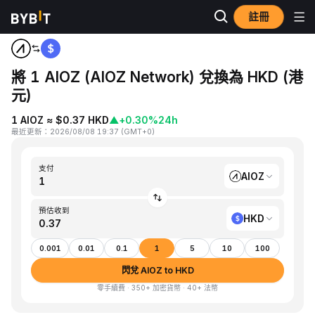
註冊
首頁
AIOZ to HKD
將 1 AIOZ (AIOZ Network) 兌換為 HKD (港
元)
1 AIOZ ≈ $0.37 HKD
▲
+0.30%
24h
最近更新
：
2026/08/08 19:37
(
GMT+0
)
支付
AIOZ
預估收到
HKD
0.001
0.01
0.1
1
5
10
100
閃兌 AIOZ to HKD
零手續費 · 350+ 加密貨幣 · 40+ 法幣