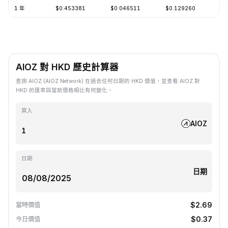
1 年
$0.453381
$0.046511
$0.129260
-8
AIOZ 對 HKD 歷史計算器
查詢 AIOZ (AIOZ Network) 在過去任何日期的 HKD 價值，並查看 AIOZ 對
HKD 的匯率與當前價格相比有何變化。
買入
AIOZ
日期
日期
$2.69
當時價值
$0.37
今日價值