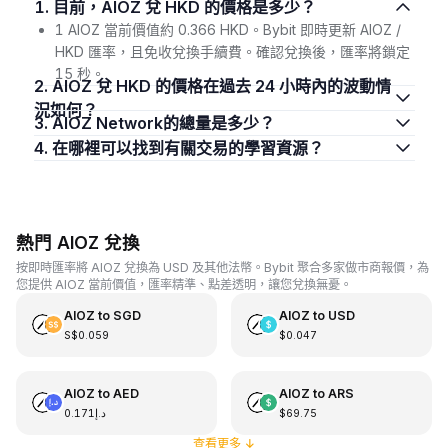
1. 目前，AIOZ 兌 HKD 的價格是多少？
1 AIOZ 當前價值約 0.366 HKD。Bybit 即時更新 AIOZ /
HKD 匯率，且免收兌換手續費。確認兌換後，匯率將鎖定
15 秒。
2. AIOZ 兌 HKD 的價格在過去 24 小時內的波動情
況如何？
3. AIOZ Network的總量是多少？
4. 在哪裡可以找到有關交易的學習資源？
熱門 AIOZ 兌換
按即時匯率將 AIOZ 兌換為 USD 及其他法幣。Bybit 聚合多家做市商報價，為
您提供 AIOZ 當前價值，匯率精準、點差透明，讓您兌換無憂。
AIOZ
to
SGD
AIOZ
to
USD
S$0.059
$0.047
AIOZ
to
AED
AIOZ
to
ARS
د.إ0.171
$69.75
查看更多
↓