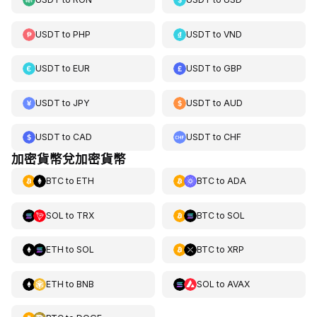
USDT
to
PHP
USDT
to
VND
USDT
to
EUR
USDT
to
GBP
USDT
to
JPY
USDT
to
AUD
USDT
to
CAD
USDT
to
CHF
加密貨幣兌加密貨幣
BTC
to
ETH
BTC
to
ADA
SOL
to
TRX
BTC
to
SOL
ETH
to
SOL
BTC
to
XRP
ETH
to
BNB
SOL
to
AVAX