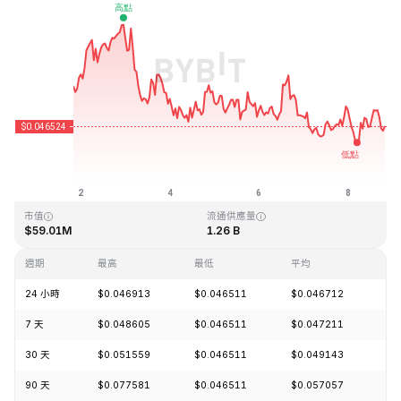
最近更新時間：2026-08-08 19:37 (GMT+0)
歷史最高價格
歷史最低價格
$2.65
$0.010996
市值
流通供應量
$59.01M
1.26 B
週期
最高
最低
平均
漲
24 小時
$0.046913
$0.046511
$0.046712
-0
7 天
$0.048605
$0.046511
$0.047211
-1
30 天
$0.051559
$0.046511
$0.049143
-8
90 天
$0.077581
$0.046511
$0.057057
-1