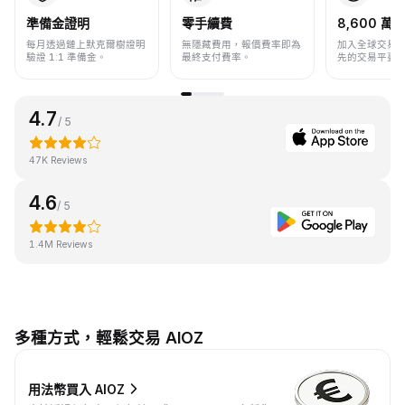
準備金證明
零手續費
8,600 萬+
每月透過鏈上默克爾樹證明
無隱藏費用，報價費率即為
加入全球交易
驗證 1:1 準備金。
最終支付費率。
先的交易平臺
4.7
/ 5
47K Reviews
4.6
/ 5
1.4M Reviews
多種方式，輕鬆交易 AIOZ
用法幣買入 AIOZ