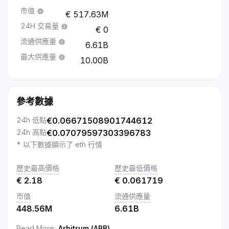
市值
517.63M
24H 交易量
0
流通供應量
6.61B
最大供應量
10.00B
參考數據
24h 低點
€
0.06671508901744612
24h 高點
€
0.07079597303396783
* 以下數據顯示了 eth 行情
歷史最高價格
歷史最低價格
€
2.18
€
0.061719
市值
流通供應量
448.56M
6.61B
Read More
:
Arbitrum (ARB)