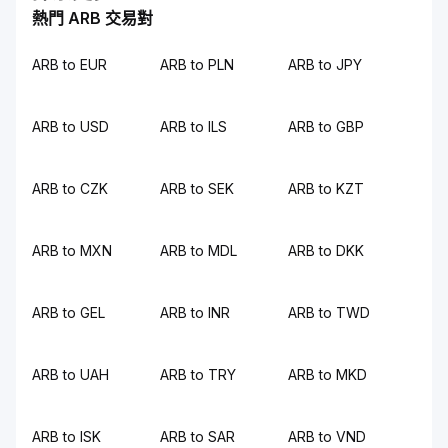
熱門 ARB 交易對
ARB to EUR
ARB to PLN
ARB to JPY
ARB to USD
ARB to ILS
ARB to GBP
ARB to CZK
ARB to SEK
ARB to KZT
ARB to MXN
ARB to MDL
ARB to DKK
ARB to GEL
ARB to INR
ARB to TWD
ARB to UAH
ARB to TRY
ARB to MKD
ARB to ISK
ARB to SAR
ARB to VND