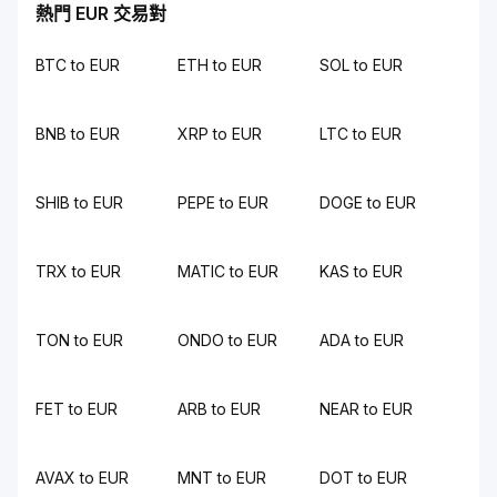
熱門 EUR 交易對
BTC to EUR
ETH to EUR
SOL to EUR
BNB to EUR
XRP to EUR
LTC to EUR
SHIB to EUR
PEPE to EUR
DOGE to EUR
TRX to EUR
MATIC to EUR
KAS to EUR
TON to EUR
ONDO to EUR
ADA to EUR
FET to EUR
ARB to EUR
NEAR to EUR
AVAX to EUR
MNT to EUR
DOT to EUR