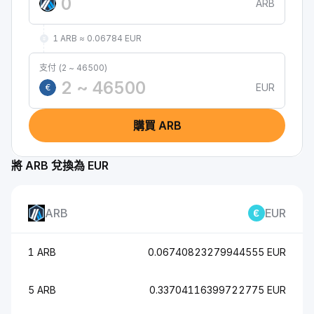
ARB
1 ARB ≈ 0.06784 EUR
支付 (2 ~ 46500)
EUR
€
購買 ARB
將 ARB 兌換為 EUR
ARB
EUR
1 ARB
0.06740823279944555 EUR
5 ARB
0.33704116399722775 EUR