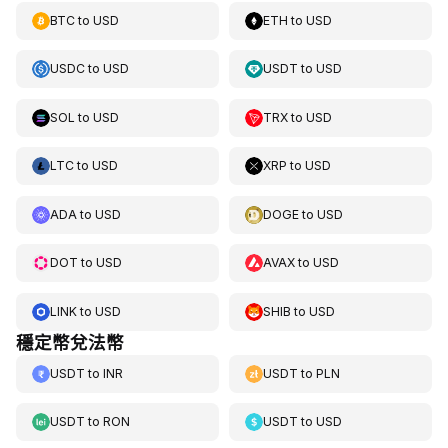
BTC
to
USD
ETH
to
USD
USDC
to
USD
USDT
to
USD
SOL
to
USD
TRX
to
USD
LTC
to
USD
XRP
to
USD
ADA
to
USD
DOGE
to
USD
DOT
to
USD
AVAX
to
USD
LINK
to
USD
SHIB
to
USD
穩定幣兌法幣
USDT
to
INR
USDT
to
PLN
USDT
to
RON
USDT
to
USD