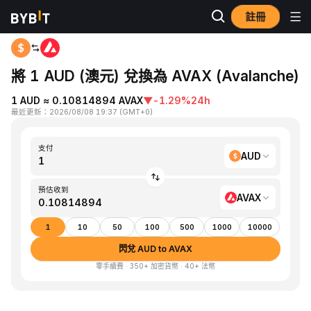
註冊
首頁
AUD to AVAX
將 1 AUD (澳元) 兌換為 AVAX (Avalanche)
1 AUD ≈ 0.10814894 AVAX
▼
-1.29%
24h
最近更新
：
2026/08/08 19:37
(
GMT+0
)
支付
AUD
預估收到
AVAX
1
10
50
100
500
1000
10000
閃兌 AUD to AVAX
零手續費 · 350+ 加密貨幣 · 40+ 法幣