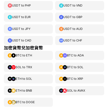
USDT
to
PHP
USDT
to
VND
USDT
to
EUR
USDT
to
GBP
USDT
to
JPY
USDT
to
AUD
USDT
to
CAD
USDT
to
CHF
加密貨幣兌加密貨幣
BTC
to
ETH
BTC
to
ADA
SOL
to
TRX
BTC
to
SOL
ETH
to
SOL
BTC
to
XRP
ETH
to
BNB
SOL
to
AVAX
BTC
to
DOGE