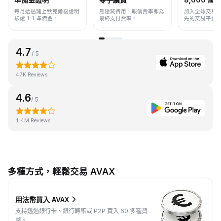
每月透過鏈上默克爾樹證明
無隱藏費用，報價費率即為
加入全球交易
驗證 1:1 準備金。
最終支付費率。
先的交易平臺
4.7
/ 5
47K Reviews
4.6
/ 5
1.4M Reviews
多種方式，輕鬆交易 AVAX
用法幣買入 AVAX
支持透過銀行卡、銀行轉賬或 P2P 買入 60 多種貨
幣。