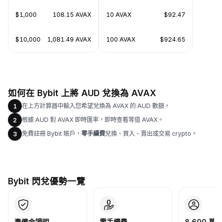
$1,000
108.15 AVAX
10 AVAX
$92.47
$10,000
1,081.49 AVAX
100 AVAX
$924.65
如何在 Bybit 上將 AUD 兌換為 AVAX
在上方計算器中輸入您希望兌換為 AVAX 的 AUD 數額。
1
根據 AUD 對 AVAX 即時匯率，即時查看等值 AVAX。
2
免費註冊 Bybit 賬戶，
零手續費
兌換、買入、賣出或交易 crypto。
3
Bybit 閃兌優勢一覽
準備金證明
零手續費
8,600 萬+