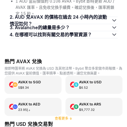
1 AUD 當前價值約 0.108 AVAX。Bybit 即時更新 AUD /
AVAX 匯率，且免收兌換手續費。確認兌換後，匯率將鎖
定 15 秒。
2. AUD 兌AVAX 的價格在過去 24 小時內的波動
情況如何？
3. Avalanche的總量是多少？
4. 在哪裡可以找到有關交易的學習資源？
熱門 AVAX 兌換
按即時匯率將 AVAX 兌換為 USD 及其他法幣。Bybit 聚合多家做市商報價，為
您提供 AVAX 當前價值，匯率精準、點差透明，讓您兌換無憂。
AVAX
to
SGD
AVAX
to
USD
S$8.34
$6.52
AVAX
to
AED
AVAX
to
ARS
د.إ23.95
$9,777.32
查看更多
↓
熱門 USD 兌換交易對