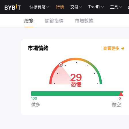
快捷買幣
行情
交易
TradFi
工具
總覽
關鍵指標
市場數據
市場情緒
查看更多
29
恐懼
100
0
做多
做空