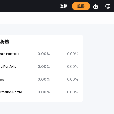
註冊
登錄
板塊
0.00
%
0.00
%
ain Portfolio
0.00
%
0.00
%
a Portfolio
ups
0.00
%
0.00
%
0.00
%
0.00
%
1Confirmation Portfolio