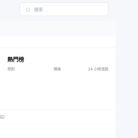
熱門榜
幣對
價格
24 小時漲跌
SD