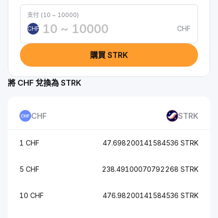
支付 (10 ~ 10000)
CHF
CHF
購買 STRK
將 CHF 兌換為 STRK
CHF
STRK
1 CHF
47.698200141584536 STRK
5 CHF
238.49100070792268 STRK
10 CHF
476.98200141584536 STRK