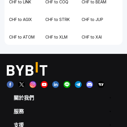
CHF to LINK
CHF to COQ
CHF to BEAM
CHF to AGIX
CHF to STRK
CHF to JUP
CHF to ATOM
CHF to XLM
CHF to XAI
關於我們
服務
支援