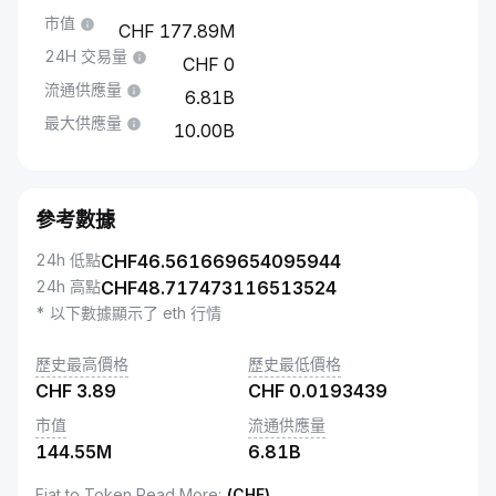
市值
177.89M
24H 交易量
0
流通供應量
6.81B
最大供應量
10.00B
參考數據
24h 低點
CHF
46.561669654095944
24h 高點
CHF
48.717473116513524
* 以下數據顯示了 eth 行情
歷史最高價格
歷史最低價格
CHF
3.89
CHF
0.0193439
市值
流通供應量
144.55M
6.81B
Fiat to Token Read More
:
(CHF)