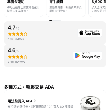
準備金證明
零手續費
8,600 萬+
每月透過鏈上默克爾樹證明
無隱藏費用，報價費率即為
加入全球交易
驗證 1:1 準備金。
最終支付費率。
先的交易平臺
4.7
/ 5
47K Reviews
4.6
/ 5
1.4M Reviews
多種方式，輕鬆交易 ADA
用法幣買入 ADA
支持透過銀行卡、銀行轉賬或 P2P 買入 60 多種貨