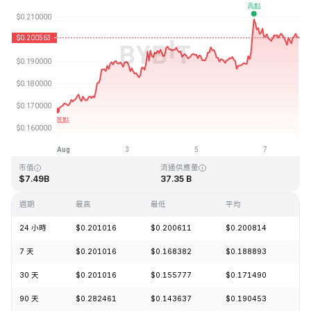
最近更新時間：2026-08-07 23:02 (GMT+0)
歷史最高價格
歷史最低價格
$3.09
$0.019253
市值
流通供應量
$7.49B
37.35 B
週期
最高
最低
平均
漲
24 小時
$0.201016
$0.200611
$0.200814
-0
7 天
$0.201016
$0.168382
$0.188893
+1
30 天
$0.201016
$0.155777
$0.171490
+2
90 天
$0.282461
$0.143637
$0.190453
+1