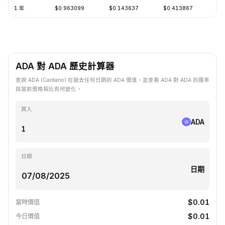
1 年
$0.963099
$0.143637
$0.413867
-7
ADA 對 ADA 歷史計算器
查詢 ADA (Cardano) 在過去任何日期的 ADA 價值，並查看 ADA 對 ADA 的匯率
與當前價格相比有何變化。
買入
ADA
日期
日期
$0.01
當時價值
$0.01
今日價值