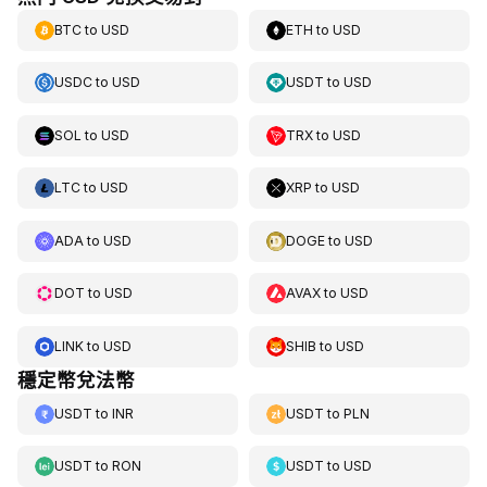
BTC
to
USD
ETH
to
USD
USDC
to
USD
USDT
to
USD
SOL
to
USD
TRX
to
USD
LTC
to
USD
XRP
to
USD
ADA
to
USD
DOGE
to
USD
DOT
to
USD
AVAX
to
USD
LINK
to
USD
SHIB
to
USD
穩定幣兌法幣
USDT
to
INR
USDT
to
PLN
USDT
to
RON
USDT
to
USD