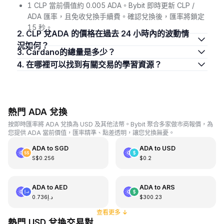
1 CLP 當前價值約 0.005 ADA。Bybit 即時更新 CLP /
ADA 匯率，且免收兌換手續費。確認兌換後，匯率將鎖定
15 秒。
2. CLP 兌ADA 的價格在過去 24 小時內的波動情
況如何？
3. Cardano的總量是多少？
4. 在哪裡可以找到有關交易的學習資源？
熱門 ADA 兌換
按即時匯率將 ADA 兌換為 USD 及其他法幣。Bybit 聚合多家做市商報價，為
您提供 ADA 當前價值，匯率精準、點差透明，讓您兌換無憂。
ADA
to
SGD
ADA
to
USD
S$0.256
$0.2
ADA
to
AED
ADA
to
ARS
د.إ0.736
$300.23
查看更多
↓
熱門 USD 兌換交易對