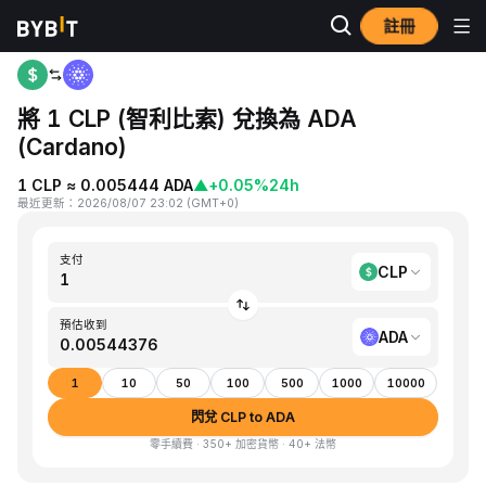
註冊
首頁
CLP to ADA
將 1 CLP (智利比索) 兌換為 ADA
(Cardano)
1 CLP ≈ 0.005444 ADA
▲
+0.05%
24h
最近更新
：
2026/08/07 23:02
(
GMT+0
)
支付
CLP
預估收到
ADA
1
10
50
100
500
1000
10000
閃兌 CLP to ADA
零手續費 · 350+ 加密貨幣 · 40+ 法幣