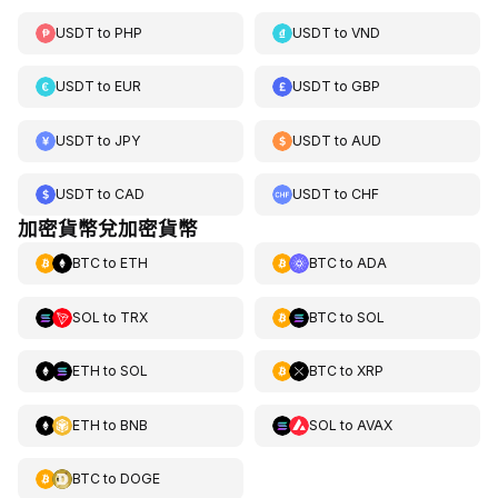
USDT
to
PHP
USDT
to
VND
USDT
to
EUR
USDT
to
GBP
USDT
to
JPY
USDT
to
AUD
USDT
to
CAD
USDT
to
CHF
加密貨幣兌加密貨幣
BTC
to
ETH
BTC
to
ADA
SOL
to
TRX
BTC
to
SOL
ETH
to
SOL
BTC
to
XRP
ETH
to
BNB
SOL
to
AVAX
BTC
to
DOGE