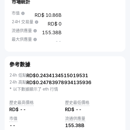
市場統計
市值
10.86B
24H 交易量
0
流通供應量
155.38B
最大供應量
--
參考數據
24h 低點
RD$
0.2434134515019531
24h 高點
RD$
0.24783978934135936
* 以下數據顯示了 eth 行情
歷史最高價格
歷史最低價格
RD$
--
RD$
--
市值
流通供應量
--
155.38B