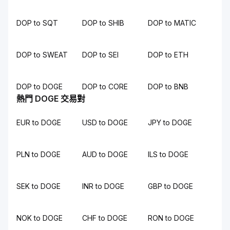
DOP to SQT
DOP to SHIB
DOP to MATIC
DOP to SWEAT
DOP to SEI
DOP to ETH
DOP to DOGE
DOP to CORE
DOP to BNB
熱門 DOGE 交易對
EUR to DOGE
USD to DOGE
JPY to DOGE
PLN to DOGE
AUD to DOGE
ILS to DOGE
SEK to DOGE
INR to DOGE
GBP to DOGE
NOK to DOGE
CHF to DOGE
RON to DOGE