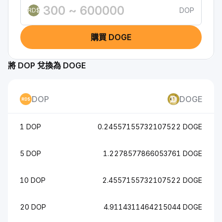
DOP
RD$
購買 DOGE
將 DOP 兌換為 DOGE
DOP
DOGE
1 DOP
0.24557155732107522 DOGE
5 DOP
1.2278577866053761 DOGE
10 DOP
2.4557155732107522 DOGE
20 DOP
4.9114311464215044 DOGE