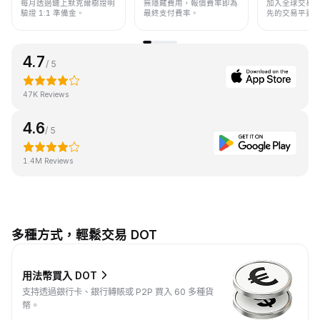
每月透過鏈上默克爾樹證明
無隱藏費用，報價費率即為
加入全球交易
驗證 1:1 準備金。
最終支付費率。
先的交易平臺
4.7
/ 5
47K Reviews
4.6
/ 5
1.4M Reviews
多種方式，輕鬆交易 DOT
用法幣買入 DOT
支持透過銀行卡、銀行轉賬或 P2P 買入 60 多種貨
幣。