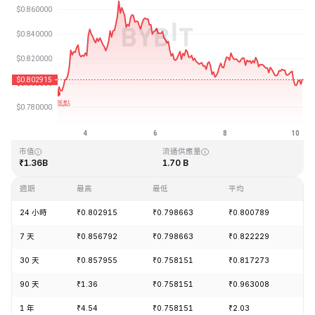
最近更新時間：2026-08-10 04:56 (GMT+0)
歷史最高價格
歷史最低價格
₹54.98
₹0.746764
市值
流通供應量
₹1.36B
1.70 B
週期
最高
最低
平均
漲
24 小時
₹0.802915
₹0.798663
₹0.800789
-1
7 天
₹0.856792
₹0.798663
₹0.822229
+1
30 天
₹0.857955
₹0.758151
₹0.817273
-9
90 天
₹1.36
₹0.758151
₹0.963008
-1
1 年
₹4.54
₹0.758151
₹2.03
-8