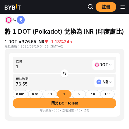
註冊
首頁
DOT to INR
將 1 DOT (Polkadot) 兌換為 INR (印度盧比)
1 DOT ≈ ₹76.55 INR
▼
-1.13%
24h
最近更新
：
2026/08/10 04:56
(
GMT+0
)
支付
DOT
預估收到
INR
0.001
0.01
0.1
1
5
10
100
閃兌 DOT to INR
零手續費 · 350+ 加密貨幣 · 40+ 法幣