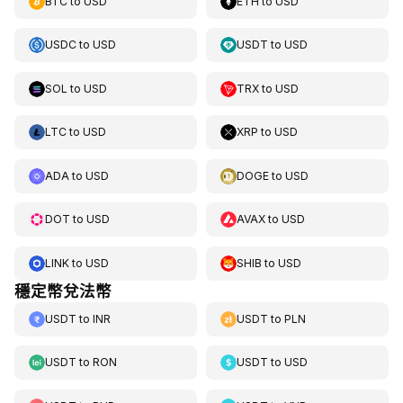
BTC
to
USD
ETH
to
USD
USDC
to
USD
USDT
to
USD
SOL
to
USD
TRX
to
USD
LTC
to
USD
XRP
to
USD
ADA
to
USD
DOGE
to
USD
DOT
to
USD
AVAX
to
USD
LINK
to
USD
SHIB
to
USD
穩定幣兌法幣
USDT
to
INR
USDT
to
PLN
USDT
to
RON
USDT
to
USD