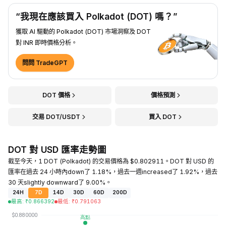
“我現在應該買入 Polkadot (DOT) 嗎？”
獲取 AI 驅動的 Polkadot (DOT) 市場洞察及 DOT
對 INR 即時價格分析。
問問 TradeGPT
DOT 價格
價格預測
交易 DOT/USDT
買入 DOT
DOT 對 USD 匯率走勢圖
截至今天，1 DOT (Polkadot) 的交易價格為 $0.802911。DOT 對 USD 的
匯率在過去 24 小時內down了 1.18%，過去一週increased了 1.92%，過去
30 天slightly downward了 9.00%。
24H
7D
14D
30D
60D
200D
最高
:
₹
0.866392
最低
:
₹
0.791063