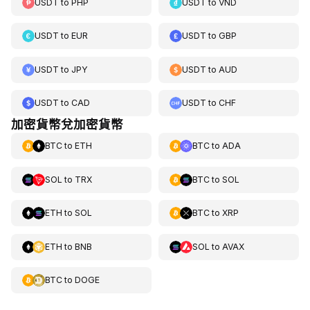
USDT
to
PHP
USDT
to
VND
USDT
to
EUR
USDT
to
GBP
USDT
to
JPY
USDT
to
AUD
USDT
to
CAD
USDT
to
CHF
加密貨幣兌加密貨幣
BTC
to
ETH
BTC
to
ADA
SOL
to
TRX
BTC
to
SOL
ETH
to
SOL
BTC
to
XRP
ETH
to
BNB
SOL
to
AVAX
BTC
to
DOGE