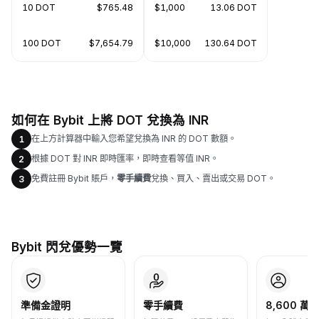
10 DOT
$765.48
$1,000
13.06 DOT
100 DOT
$7,654.79
$10,000
130.64 DOT
如何在 Bybit 上將 DOT 兌換為 INR
在上方計算器中輸入您希望兌換為 INR 的 DOT 數額。
1
根據 DOT 對 INR 即時匯率，即時查看等值 INR。
2
免費註冊 Bybit 賬戶，
零手續費
兌換、買入、賣出或交易 DOT。
3
Bybit 閃兌優勢一覽
準備金證明
零手續費
8,600 萬+