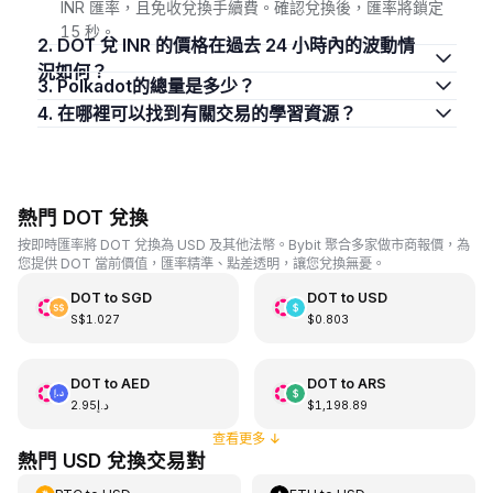
INR 匯率，且免收兌換手續費。確認兌換後，匯率將鎖定
15 秒。
2. DOT 兌 INR 的價格在過去 24 小時內的波動情
況如何？
3. Polkadot的總量是多少？
4. 在哪裡可以找到有關交易的學習資源？
熱門 DOT 兌換
按即時匯率將 DOT 兌換為 USD 及其他法幣。Bybit 聚合多家做市商報價，為
您提供 DOT 當前價值，匯率精準、點差透明，讓您兌換無憂。
DOT
to
SGD
DOT
to
USD
S$1.027
$0.803
DOT
to
AED
DOT
to
ARS
د.إ2.95
$1,198.89
查看更多
↓
熱門 USD 兌換交易對