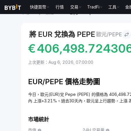
快捷買幣
行情
交易
TradFi
工具
金
市場
Pepe 價格 PEPE
歐元 to Pepe
將 EUR 兌換為 PEPE
歐元/PEPE
€
406,498.72430
上次更新：Aug 6, 2026, 07:00:00
EUR/PEPE 價格走勢圖
今日，歐元(EUR)兌 Pepe (PEPE) 的價格為 406,498
內 上漲+3.21%。過去30天內，歐元呈上行趨勢，上漲 為
市場統計
市值
24H 交易量