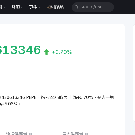
融
發現
更多
🔥
XAUT/USDT
613346
+0.70%
.72430613346 PEPE，過去24小時內 上漲+0.70%，過去一週
+5.06%。
流通供應量
最大供應量