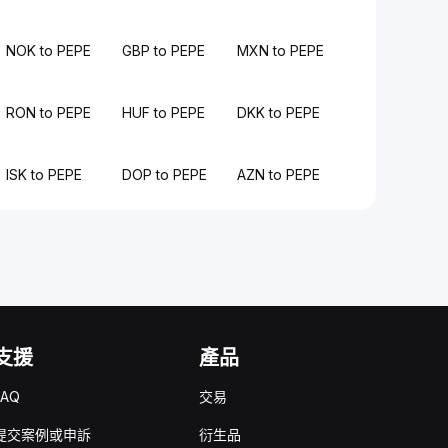
NOK to PEPE
GBP to PEPE
MXN to PEPE
RON to PEPE
HUF to PEPE
DKK to PEPE
ISK to PEPE
DOP to PEPE
AZN to PEPE
支援
產品
FAQ
交易
提交案例或申訴
衍生品