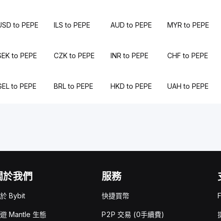
USD to PEPE
ILS to PEPE
AUD to PEPE
MYR to PEPE
SEK to PEPE
CZK to PEPE
INR to PEPE
CHF to PEPE
GEL to PEPE
BRL to PEPE
HKD to PEPE
UAH to PEPE
關於我們
服務
於 Bybit
快捷買幣
遊 Mantle 生態
P2P 交易 (0手續費)