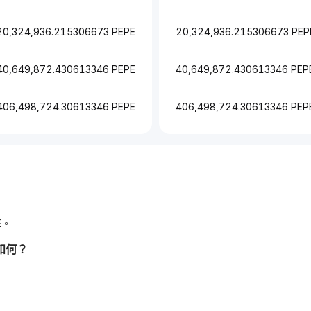
20,324,936.215306673 PEPE
20,324,936.215306673 PEP
40,649,872.430613346 PEPE
40,649,872.430613346 PEP
406,498,724.30613346 PEPE
406,498,724.30613346 PEP
E。
如何？