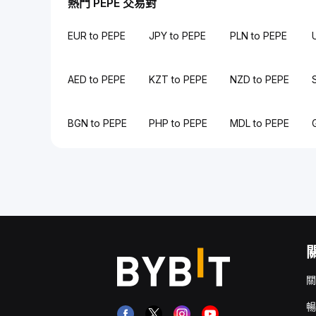
熱門 PEPE 交易對
EUR to PEPE
JPY to PEPE
PLN to PEPE
AED to PEPE
KZT to PEPE
NZD to PEPE
BGN to PEPE
PHP to PEPE
MDL to PEPE
關
暢