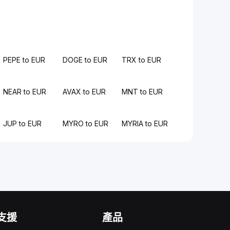
PEPE to EUR
DOGE to EUR
TRX to EUR
NEAR to EUR
AVAX to EUR
MNT to EUR
JUP to EUR
MYRO to EUR
MYRIA to EUR
支援
產品