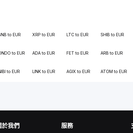
BNB to EUR
XRP to EUR
LTC to EUR
SHIB to EUR
ONDO to EUR
ADA to EUR
FET to EUR
ARB to EUR
NIBI to EUR
LINK to EUR
AGIX to EUR
ATOM to EUR
關於我們
服務