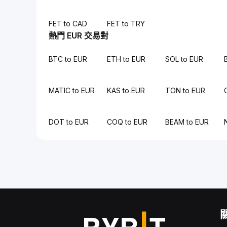
FET to CAD
FET to TRY
熱門 EUR 交易對
BTC to EUR
ETH to EUR
SOL to EUR
MATIC to EUR
KAS to EUR
TON to EUR
DOT to EUR
COQ to EUR
BEAM to EUR