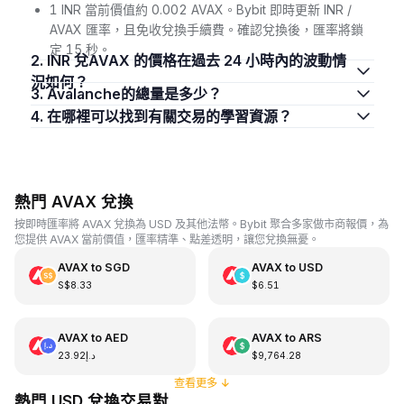
1 INR 當前價值約 0.002 AVAX。Bybit 即時更新 INR /
AVAX 匯率，且免收兌換手續費。確認兌換後，匯率將鎖
定 15 秒。
2. INR 兌AVAX 的價格在過去 24 小時內的波動情
況如何？
3. Avalanche的總量是多少？
4. 在哪裡可以找到有關交易的學習資源？
熱門 AVAX 兌換
按即時匯率將 AVAX 兌換為 USD 及其他法幣。Bybit 聚合多家做市商報價，為
您提供 AVAX 當前價值，匯率精準、點差透明，讓您兌換無憂。
AVAX
to
SGD
AVAX
to
USD
S$8.33
$6.51
AVAX
to
AED
AVAX
to
ARS
د.إ23.92
$9,764.28
查看更多
↓
熱門 USD 兌換交易對