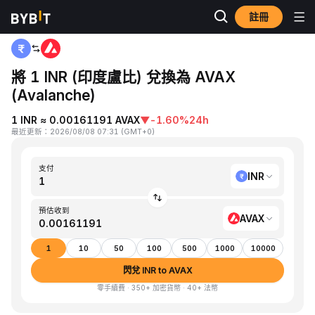
註冊
首頁
INR to AVAX
將 1 INR (印度盧比) 兌換為 AVAX
(Avalanche)
1 INR ≈ 0.00161191 AVAX
▼
-1.60%
24h
最近更新
：
2026/08/08 07:31
(
GMT+0
)
支付
INR
預估收到
AVAX
1
10
50
100
500
1000
10000
閃兌 INR to AVAX
零手續費 · 350+ 加密貨幣 · 40+ 法幣