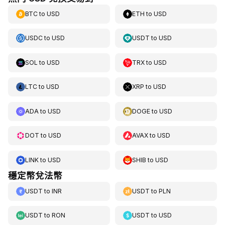
BTC
to
USD
ETH
to
USD
USDC
to
USD
USDT
to
USD
SOL
to
USD
TRX
to
USD
LTC
to
USD
XRP
to
USD
ADA
to
USD
DOGE
to
USD
DOT
to
USD
AVAX
to
USD
LINK
to
USD
SHIB
to
USD
穩定幣兌法幣
USDT
to
INR
USDT
to
PLN
USDT
to
RON
USDT
to
USD