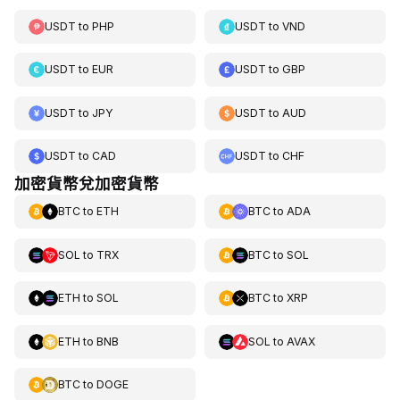
USDT
to
PHP
USDT
to
VND
USDT
to
EUR
USDT
to
GBP
USDT
to
JPY
USDT
to
AUD
USDT
to
CAD
USDT
to
CHF
加密貨幣兌加密貨幣
BTC
to
ETH
BTC
to
ADA
SOL
to
TRX
BTC
to
SOL
ETH
to
SOL
BTC
to
XRP
ETH
to
BNB
SOL
to
AVAX
BTC
to
DOGE