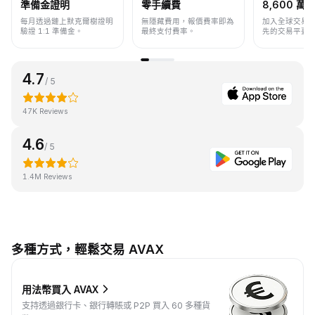
準備金證明
零手續費
8,600 萬+
每月透過鏈上默克爾樹證明
無隱藏費用，報價費率即為
加入全球交易
驗證 1:1 準備金。
最終支付費率。
先的交易平臺
4.7
/ 5
47K Reviews
4.6
/ 5
1.4M Reviews
多種方式，輕鬆交易 AVAX
用法幣買入 AVAX
支持透過銀行卡、銀行轉賬或 P2P 買入 60 多種貨