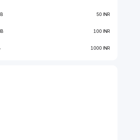
NB
50 INR
NB
100 INR
B
1000 INR