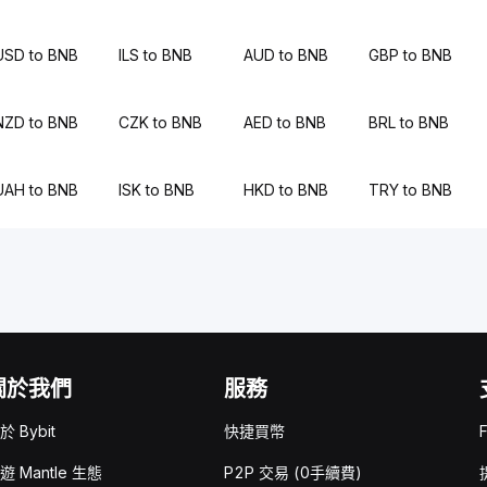
USD to BNB
ILS to BNB
AUD to BNB
GBP to BNB
NZD to BNB
CZK to BNB
AED to BNB
BRL to BNB
UAH to BNB
ISK to BNB
HKD to BNB
TRY to BNB
關於我們
服務
於 Bybit
快捷買幣
遊 Mantle 生態
P2P 交易 (0手續費)