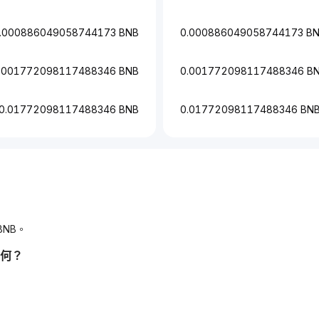
.000886049058744173 BNB
0.000886049058744173 B
.001772098117488346 BNB
0.001772098117488346 B
0.01772098117488346 BNB
0.01772098117488346 BN
BNB。
如何？