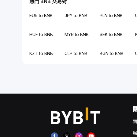
熱門 BNB 交易對
EUR to BNB
JPY to BNB
PLN to BNB
HUF to BNB
MYR to BNB
SEK to BNB
KZT to BNB
CLP to BNB
BGN to BNB
關
暢