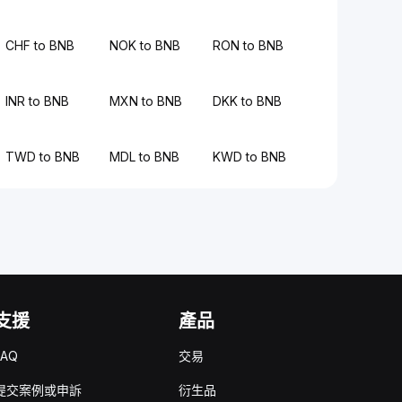
CHF to BNB
NOK to BNB
RON to BNB
INR to BNB
MXN to BNB
DKK to BNB
TWD to BNB
MDL to BNB
KWD to BNB
支援
產品
FAQ
交易
提交案例或申訴
衍生品