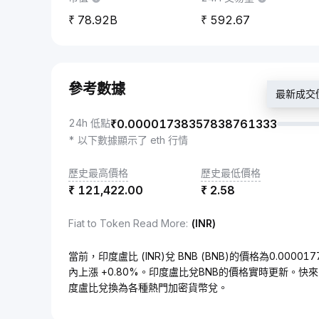
78.92B
592.67
參考數據
最新成交價：
24h 低點
₹
0.00001738357838761333
* 以下數據顯示了 eth 行情
歷史最高價格
歷史最低價格
₹
121,422.00
₹
2.58
Fiat to Token Read More
:
(INR)
當前，印度盧比 (INR)兌 BNB (BNB)的價格為0.00001
內上漲 +0.80%。印度盧比兌BNB的價格實時更新。快
度盧比兌換為各種熱門加密貨幣兌。