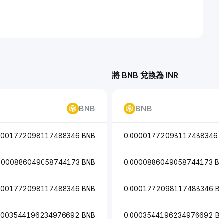
將 BNB 兌換為 INR
BNB
BNB
0001772098117488346 BNB
0.00001772098117488346
0000886049058744173 BNB
0.0000886049058744173 
0001772098117488346 BNB
0.0001772098117488346 
0003544196234976692 BNB
0.0003544196234976692 