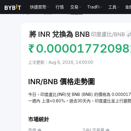
快捷買幣
行情
交易
TradFi
工具
金
市場
BNB 價格 BNB
印度盧比 to BNB
將 INR 兌換為 BNB
印度盧比/BNB
₹
0.0000177209
上次更新：Aug 6, 2026, 14:00:00
INR/BNB 價格走勢圖
今日，印度盧比(INR)兌 BNB (BNB) 的價格為 0.0000
一週內 上漲+0.80%。過去30天內，印度盧比呈上行趨勢
市場統計
市值
24H 交易量