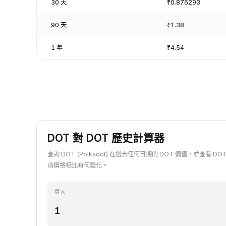
30 天
₹0.876293
90 天
₹1.38
1 年
₹4.54
DOT 對 DOT 歷史計算器
查詢 DOT (Polkadot) 在過去任何日期的 DOT 價值，並查看 DO
前價格相比有何變化。
買入