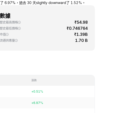
.97%，過去 30 天slightly downward了 1.52%。
數據
₹54.98
歷史最高價格
₹0.746764
歷史最低價格
₹1.39B
市值
1.70 B
流通供應量
漲跌
+0.51%
+6.97%