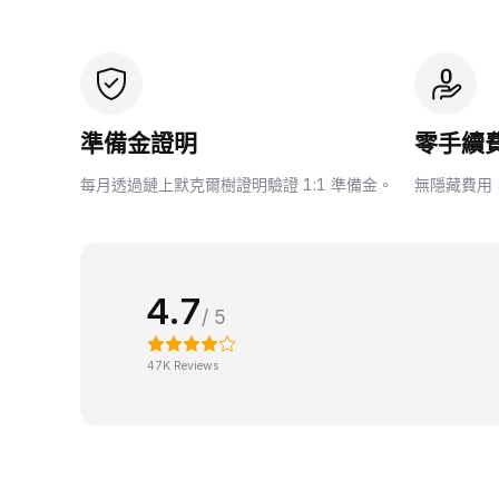
準備金證明
零手續
每月透過鏈上默克爾樹證明驗證 1:1 準備金。
無隱藏費用
4.7
/ 5
47K Reviews