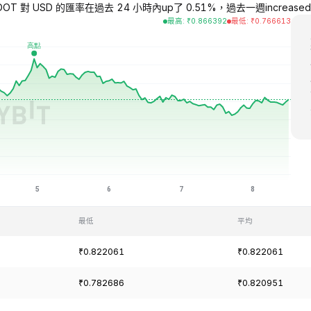
OT 對 USD 的匯率在過去 24 小時內up了 0.51%，過去一週increased了 6
最高
:
₹
0.866392
最低
:
₹
0.766613
最低
平均
₹0.822061
₹0.822061
₹0.782686
₹0.820951