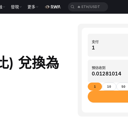
融
發現
更多
🔥
ETH/USDT
支付
盧比) 兌換為
預估收到
1
10
50