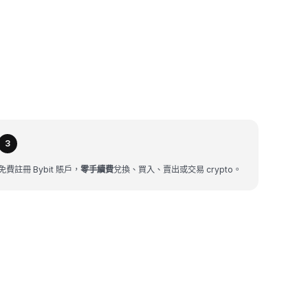
3
免費註冊 Bybit 賬戶，
零手續費
兌換、買入、賣出或交易 crypto。