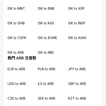
ISK to MNT
ISK to BNB
ISK to XRP
ISK to SHIB
ISK to KAS
ISK to INSP
ISK to CSPR
ISK to BOME
ISK to AVAX
ISK to ARB
ISK to NIBI
熱門 ARB 交易對
EUR to ARB
PLN to ARB
JPY to ARB
USD to ARB
ILS to ARB
GBP to ARB
CZK to ARB
SEK to ARB
KZT to ARB