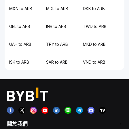
MXN to ARB
MDL to ARB
DKK to ARB
GEL to ARB
INR to ARB
TWD to ARB
UAH to ARB
TRY to ARB
MKD to ARB
ISK to ARB
SAR to ARB
VND to ARB
關於我們