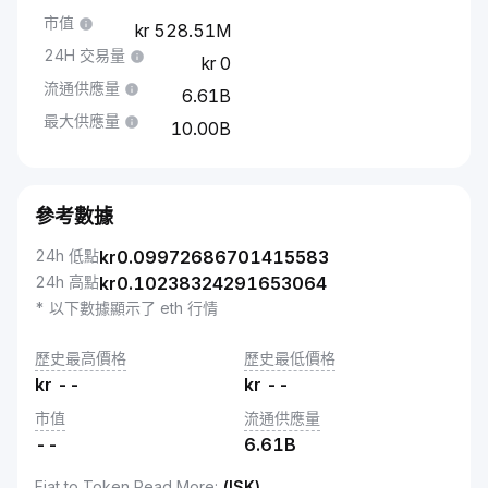
市值
528.51M
24H 交易量
0
流通供應量
6.61B
最大供應量
10.00B
參考數據
24h 低點
kr
0.09972686701415583
24h 高點
kr
0.10238324291653064
* 以下數據顯示了 eth 行情
歷史最高價格
歷史最低價格
kr
--
kr
--
市值
流通供應量
--
6.61B
Fiat to Token Read More
:
(ISK)