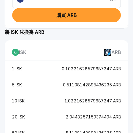
購買 ARB
將 ISK 兌換為 ARB
ISK
ARB
1 ISK
0.10221628579687247 ARB
5 ISK
0.51108142898436235 ARB
10 ISK
1.0221628579687247 ARB
20 ISK
2.0443257159374494 ARB
50 ISK
5.1108142898436235 ARB