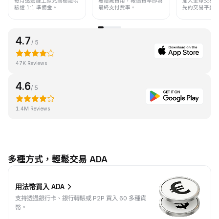
每月透過鏈上默克爾樹證明
無隱藏費用，報價費率即為
加入全球交易
驗證 1:1 準備金。
最終支付費率。
先的交易平臺
4.7
/ 5
47K Reviews
4.6
/ 5
1.4M Reviews
多種方式，輕鬆交易 ADA
用法幣買入 ADA
支持透過銀行卡、銀行轉賬或 P2P 買入 60 多種貨
幣。