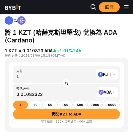
註冊
首頁
KZT to ADA
將 1 KZT (哈薩克斯坦堅戈) 兌換為 ADA
(Cardano)
1 KZT ≈ 0.010823 ADA
▲
+1.01%
24h
最近更新
：
2026/08/09 15:18
(
GMT+0
)
支付
KZT
預估收到
ADA
1
10
50
100
500
1000
10000
閃兌 KZT to ADA
零手續費 · 350+ 加密貨幣 · 40+ 法幣