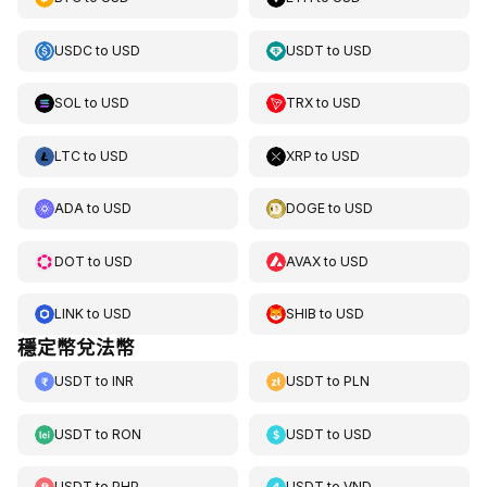
USDC
to
USD
USDT
to
USD
SOL
to
USD
TRX
to
USD
LTC
to
USD
XRP
to
USD
ADA
to
USD
DOGE
to
USD
DOT
to
USD
AVAX
to
USD
LINK
to
USD
SHIB
to
USD
穩定幣兌法幣
USDT
to
INR
USDT
to
PLN
USDT
to
RON
USDT
to
USD
USDT
to
PHP
USDT
to
VND