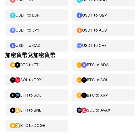
USDT
to
EUR
USDT
to
GBP
USDT
to
JPY
USDT
to
AUD
USDT
to
CAD
USDT
to
CHF
加密貨幣兌加密貨幣
BTC
to
ETH
BTC
to
ADA
SOL
to
TRX
BTC
to
SOL
ETH
to
SOL
BTC
to
XRP
ETH
to
BNB
SOL
to
AVAX
BTC
to
DOGE