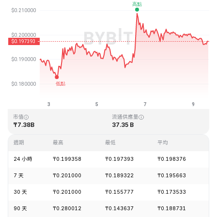
最近更新時間：2026-08-09 15:18 (GMT+0)
歷史最高價格
歷史最低價格
₸3.09
₸0.019253
市值
流通供應量
₸7.38B
37.35 B
週期
最高
最低
平均
漲
24 小時
₸0.199358
₸0.197393
₸0.198376
-1
7 天
₸0.201000
₸0.189322
₸0.195663
+4
30 天
₸0.201000
₸0.155777
₸0.173533
+1
90 天
₸0.280012
₸0.143637
₸0.188731
+2