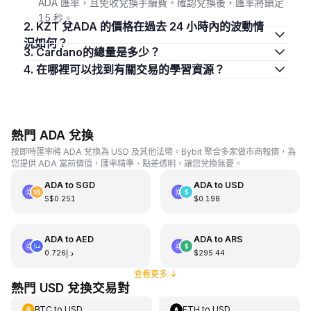
ADA 匯率，且免收兌換手續費。確認兌換後，匯率將鎖定
15 秒。
2. KZT 兌ADA 的價格在過去 24 小時內的波動情
況如何？
3. Cardano的總量是多少？
4. 在哪裡可以找到有關交易的學習資源？
熱門 ADA 兌換
按即時匯率將 ADA 兌換為 USD 及其他法幣。Bybit 聚合多家做市商報價，為
您提供 ADA 當前價值，匯率精準、點差透明，讓您兌換無憂。
ADA
to
SGD
ADA
to
USD
S$0.251
$0.198
ADA
to
AED
ADA
to
ARS
د.إ0.726
$295.44
查看更多
↓
熱門 USD 兌換交易對
BTC
to
USD
ETH
to
USD