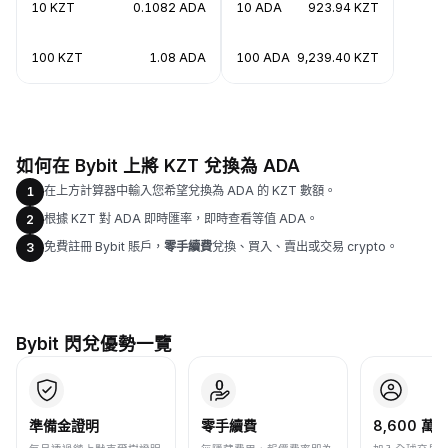
10 KZT
0.1082 ADA
10 ADA
923.94 KZT
100 KZT
1.08 ADA
100 ADA
9,239.40 KZT
如何在 Bybit 上將 KZT 兌換為 ADA
在上方計算器中輸入您希望兌換為 ADA 的 KZT 數額。
1
根據 KZT 對 ADA 即時匯率，即時查看等值 ADA。
2
免費註冊 Bybit 賬戶，
零手續費
兌換、買入、賣出或交易 crypto。
3
Bybit 閃兌優勢一覽
準備金證明
零手續費
8,600 萬+