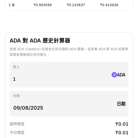
1 年
₸0.963099
₸0.143637
₸0.410636
-7
ADA 對 ADA 歷史計算器
查詢 ADA (Cardano) 在過去任何日期的 ADA 價值，並查看 ADA 對 ADA 的匯率
與當前價格相比有何變化。
買入
ADA
日期
日期
₸0.01
當時價值
₸0.01
今日價值