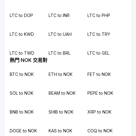
LTC to DOP
LTC to INR
LTC to PHP
LTC to KWD
LTC to UAH
LTC to TRY
LTC to TWD
LTC to BRL
LTC to GEL
熱門 NOK 交易對
BTC to NOK
ETH to NOK
FET to NOK
SOL to NOK
BEAM to NOK
PEPE to NOK
BNB to NOK
SHIB to NOK
XRP to NOK
DOGE to NOK
KAS to NOK
COQ to NOK