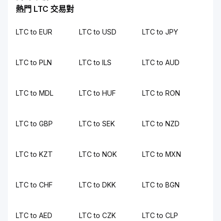
熱門 LTC 交易對
LTC to EUR
LTC to USD
LTC to JPY
LTC to PLN
LTC to ILS
LTC to AUD
LTC to MDL
LTC to HUF
LTC to RON
LTC to GBP
LTC to SEK
LTC to NZD
LTC to KZT
LTC to NOK
LTC to MXN
LTC to CHF
LTC to DKK
LTC to BGN
LTC to AED
LTC to CZK
LTC to CLP