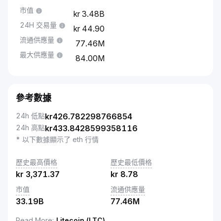
市值
3.48B
24H 交易量
44.90
流通供應量
77.46M
最大供應量
84.00M
參考數據
24h 低點
kr
426.782298766854
24h 高點
kr
433.8428599358116
* 以下數據顯示了 eth 行情
歷史最高價格
歷史最低價格
kr
3,371.37
kr
8.78
市值
流通供應量
33.19B
77.46M
Read More
:
Litecoin (LTC)