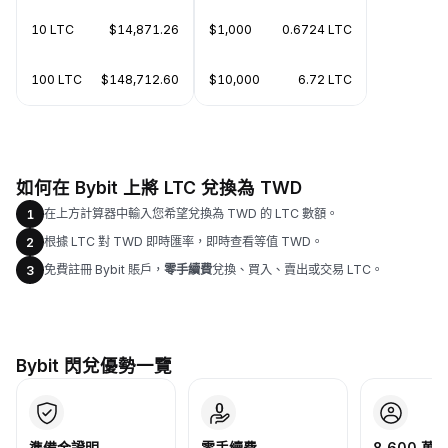
10 LTC
$14,871.26
$1,000
0.6724 LTC
100 LTC
$148,712.60
$10,000
6.72 LTC
如何在 Bybit 上將 LTC 兌換為 TWD
在上方計算器中輸入您希望兌換為 TWD 的 LTC 數額。
1
根據 LTC 對 TWD 即時匯率，即時查看等值 TWD。
2
免費註冊 Bybit 賬戶，
零手續費
兌換、買入、賣出或交易 LTC。
3
Bybit 閃兌優勢一覽
準備金證明
零手續費
8,600 萬+