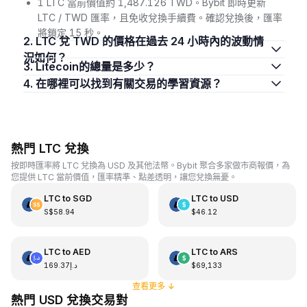
1 LTC 當前價值約 1,487.126 TWD。Bybit 即時更新
LTC / TWD 匯率，且免收兌換手續費。確認兌換後，匯率
將鎖定 15 秒。
2. LTC 兌 TWD 的價格在過去 24 小時內的波動情
況如何？
3. Litecoin的總量是多少？
4. 在哪裡可以找到有關交易的學習資源？
熱門 LTC 兌換
按即時匯率將 LTC 兌換為 USD 及其他法幣。Bybit 聚合多家做市商報價，為
您提供 LTC 當前價值，匯率精準、點差透明，讓您兌換無憂。
LTC
to
SGD
LTC
to
USD
S$58.94
$46.12
LTC
to
AED
LTC
to
ARS
د.إ169.37
$69,133
查看更多
↓
熱門 USD 兌換交易對