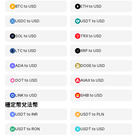
BTC
to
USD
ETH
to
USD
USDC
to
USD
USDT
to
USD
SOL
to
USD
TRX
to
USD
LTC
to
USD
XRP
to
USD
ADA
to
USD
DOGE
to
USD
DOT
to
USD
AVAX
to
USD
LINK
to
USD
SHIB
to
USD
穩定幣兌法幣
USDT
to
INR
USDT
to
PLN
USDT
to
RON
USDT
to
USD