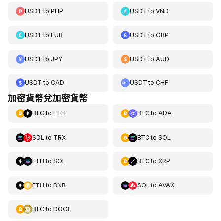
USDT
to
PHP
USDT
to
VND
USDT
to
EUR
USDT
to
GBP
USDT
to
JPY
USDT
to
AUD
USDT
to
CAD
USDT
to
CHF
加密貨幣兌加密貨幣
BTC
to
ETH
BTC
to
ADA
SOL
to
TRX
BTC
to
SOL
ETH
to
SOL
BTC
to
XRP
ETH
to
BNB
SOL
to
AVAX
BTC
to
DOGE