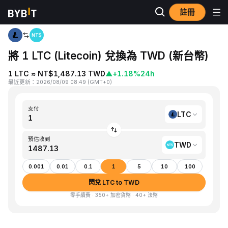
註冊
首頁
LTC to TWD
將 1 LTC (Litecoin) 兌換為 TWD (新台幣)
1 LTC ≈ NT$1,487.13 TWD
▲
+1.18%
24h
最近更新
：
2026/08/09 08:49
(
GMT+0
)
支付
LTC
預估收到
TWD
0.001
0.01
0.1
1
5
10
100
閃兌 LTC to TWD
零手續費 · 350+ 加密貨幣 · 40+ 法幣