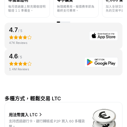
每月透過鏈上默克爾樹證明
無隱藏費用，報價費率即為
加入全球交易
驗證 1:1 準備金。
最終支付費率。
先的交易平臺
4.7
/ 5
47K Reviews
4.6
/ 5
1.4M Reviews
多種方式，輕鬆交易 LTC
用法幣買入 LTC
支持透過銀行卡、銀行轉賬或 P2P 買入 60 多種貨
幣。