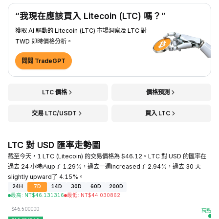
“我現在應該買入 Litecoin (LTC) 嗎？”
獲取 AI 驅動的 Litecoin (LTC) 市場洞察及 LTC 對
TWD 即時價格分析。
問問 TradeGPT
LTC 價格
價格預測
交易 LTC/USDT
買入 LTC
LTC 對 USD 匯率走勢圖
截至今天，1 LTC (Litecoin) 的交易價格為 $46.12。LTC 對 USD 的匯率在
過去 24 小時內up了 1.29%，過去一週increased了 2.94%，過去 30 天
slightly upward了 4.15%。
24H
7D
14D
30D
60D
200D
最高
:
NT$
46.131316
最低
:
NT$
44.030862