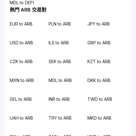
MDL to DEFI
熱門 ARB 交易對
EUR to ARB
PLN to ARB
JPY to ARB
USD to ARB
ILS to ARB
GBP to ARB
CZK to ARB
SEK to ARB
KZT to ARB
MXN to ARB
MDL to ARB
DKK to ARB
GEL to ARB
INR to ARB
TWD to ARB
UAH to ARB
TRY to ARB
MKD to ARB