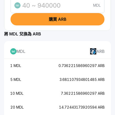
MDL
lei
購買 ARB
將 MDL 兌換為 ARB
MDL
ARB
1 MDL
0.736221586960297 ARB
5 MDL
3.681107934801485 ARB
10 MDL
7.36221586960297 ARB
20 MDL
14.72443173920594 ARB