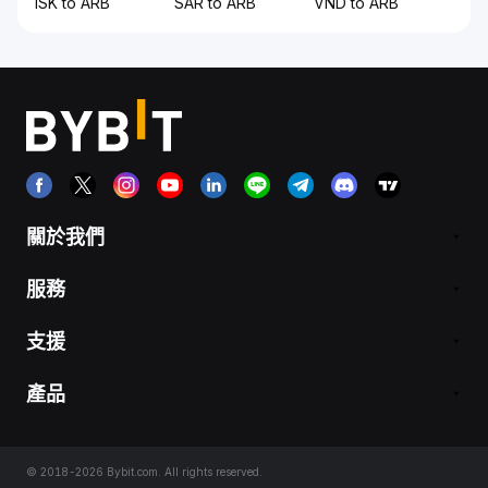
ISK to ARB
SAR to ARB
VND to ARB
關於我們
服務
支援
產品
© 2018-2026 Bybit.com. All rights reserved.