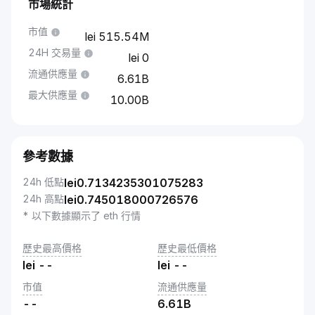
市場統計
市值
515.54M
24H 交易量
0
流通供應量
6.61B
最大供應量
10.00B
參考數據
24h 低點
lei
0.7134235301075283
24h 高點
lei
0.745018000726576
* 以下數據顯示了 eth 行情
歷史最高價格
歷史最低價格
lei
--
lei
--
市值
流通供應量
--
6.61B