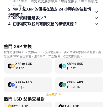
XRP 匯率，且免收兌換手續費。確認兌換後，匯率將鎖定
15 秒。
2. MKD 兌XRP 的價格在過去 24 小時內的波動情
況如何？
3. XRP的總量是多少？
4. 在哪裡可以找到有關交易的學習資源？
熱門 XRP 兌換
按即時匯率將 XRP 兌換為 USD 及其他法幣。Bybit 聚合多家做市商報價，為
您提供 XRP 當前價值，匯率精準、點差透明，讓您兌換無憂。
XRP
to
SGD
XRP
to
USD
S$1.33
$1.037
XRP
to
AED
XRP
to
ARS
د.إ3.81
$1,554.85
查看更多
↓
熱門 USD 兌換交易對
BTC
to
USD
ETH
to
USD