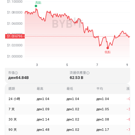
最近更新時間：2026-08-09 03:37 (GMT+0)
歷史最高價格
歷史最低價格
ден3.65
ден0.002686
市值
流通供應量
ден64.84B
62.53 B
週期
最高
最低
平均
漲跌
24 小時
ден1.04
ден1.04
ден1.04
-0.0
7 天
ден1.09
ден1.02
ден1.05
-3.5
30 天
ден1.14
ден1.02
ден1.08
-6.3
90 天
ден1.48
ден1.02
ден1.17
-7.1