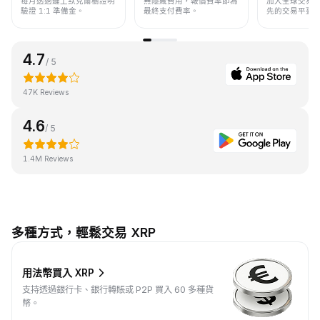
每月透過鏈上默克爾樹證明
無隱藏費用，報價費率即為
加入全球交易
驗證 1:1 準備金。
最終支付費率。
先的交易平臺
4.7
/ 5
47K Reviews
4.6
/ 5
1.4M Reviews
多種方式，輕鬆交易 XRP
用法幣買入 XRP
支持透過銀行卡、銀行轉賬或 P2P 買入 60 多種貨
幣。