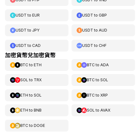
USDT
to
EUR
USDT
to
GBP
USDT
to
JPY
USDT
to
AUD
USDT
to
CAD
USDT
to
CHF
加密貨幣兌加密貨幣
BTC
to
ETH
BTC
to
ADA
SOL
to
TRX
BTC
to
SOL
ETH
to
SOL
BTC
to
XRP
ETH
to
BNB
SOL
to
AVAX
BTC
to
DOGE