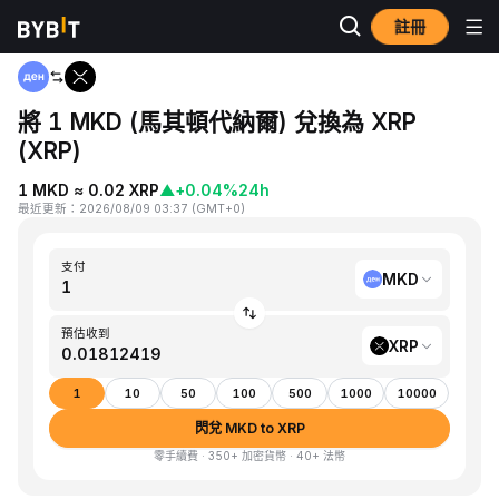
註冊
首頁
MKD to XRP
將 1 MKD (馬其頓代納爾) 兌換為 XRP
(XRP)
1 MKD ≈ 0.02 XRP
▲
+0.04%
24h
最近更新
：
2026/08/09 03:37
(
GMT+0
)
支付
MKD
預估收到
XRP
1
10
50
100
500
1000
10000
閃兌 MKD to XRP
零手續費 · 350+ 加密貨幣 · 40+ 法幣