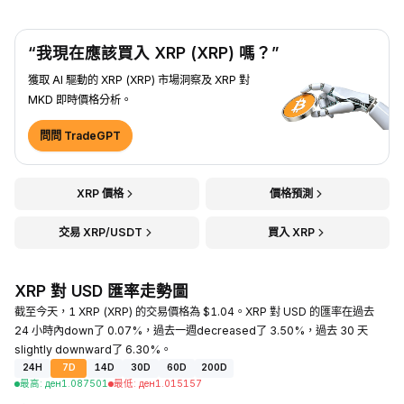
“我現在應該買入 XRP (XRP) 嗎？”
獲取 AI 驅動的 XRP (XRP) 市場洞察及 XRP 對
MKD 即時價格分析。
問問 TradeGPT
XRP 價格
價格預測
交易 XRP/USDT
買入 XRP
XRP 對 USD 匯率走勢圖
截至今天，1 XRP (XRP) 的交易價格為 $1.04。XRP 對 USD 的匯率在過去
24 小時內down了 0.07%，過去一週decreased了 3.50%，過去 30 天
slightly downward了 6.30%。
24H
7D
14D
30D
60D
200D
最高
:
ден
1.087501
最低
:
ден
1.015157