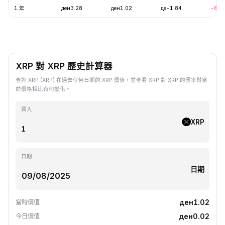
1 年
ден3.28
ден1.02
ден1.84
-68.
XRP 對 XRP 歷史計算器
查詢 XRP (XRP) 在過去任何日期的 XRP 價值，並查看 XRP 對 XRP 的匯率與當
前價格相比有何變化。
買入
XRP
日期
日期
ден1.02
當時價值
ден0.02
今日價值