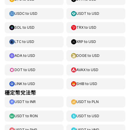
USDC
to
USD
USDT
to
USD
SOL
to
USD
TRX
to
USD
LTC
to
USD
XRP
to
USD
ADA
to
USD
DOGE
to
USD
DOT
to
USD
AVAX
to
USD
LINK
to
USD
SHIB
to
USD
穩定幣兌法幣
USDT
to
INR
USDT
to
PLN
USDT
to
RON
USDT
to
USD
USDT
to
PHP
USDT
to
VND