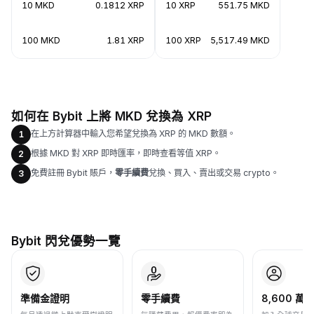
10 MKD
0.1812 XRP
10 XRP
551.75 MKD
100 MKD
1.81 XRP
100 XRP
5,517.49 MKD
如何在 Bybit 上將 MKD 兌換為 XRP
在上方計算器中輸入您希望兌換為 XRP 的 MKD 數額。
1
根據 MKD 對 XRP 即時匯率，即時查看等值 XRP。
2
免費註冊 Bybit 賬戶，
零手續費
兌換、買入、賣出或交易 crypto。
3
Bybit 閃兌優勢一覽
準備金證明
零手續費
8,600 萬+